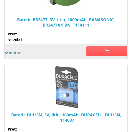
Baterie BR2477, 3V, litiu, 1000mAh, PANASONIC,
BR2477A/FBN, T114111
Pret:
31,20lei
În stoc
Baterie DL1/3N, 3V, litiu, 160mAh, DURACELL, DL1/3N,
T114037
Pret: