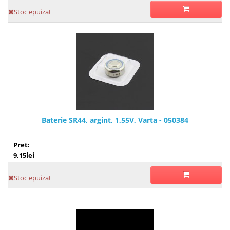
Stoc epuizat
Baterie SR44, argint, 1,55V, Varta - 050384
Pret:
9,15lei
Stoc epuizat