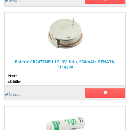
În stoc
Baterie CR2477NFH-LF, 3V, litiu, 950mAh, RENATA,
T114280
Pret:
46,06lei
În stoc