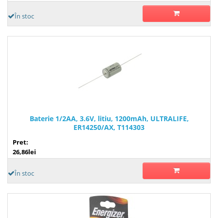
În stoc
Baterie 1/2AA, 3.6V, litiu, 1200mAh, ULTRALIFE,
ER14250/AX, T114303
Pret:
26,86lei
În stoc