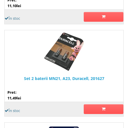
11,10lei
În stoc
Set 2 baterii MN21, A23, Duracell, 201627
Pret:
11,49lei
În stoc