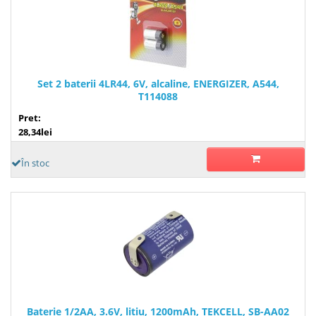
Set 2 baterii 4LR44, 6V, alcaline, ENERGIZER, A544,
T114088
Pret:
28,34lei
În stoc
Baterie 1/2AA, 3.6V, litiu, 1200mAh, TEKCELL, SB-AA02