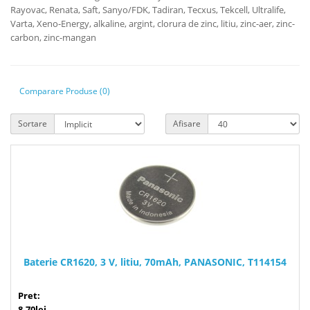
Rayovac, Renata, Saft, Sanyo/FDK, Tadiran, Tecxus, Tekcell, Ultralife,
Varta, Xeno-Energy, alkaline, argint, clorura de zinc, litiu, zinc-aer, zinc-
carbon, zinc-mangan
Comparare Produse (0)
Sortare
Afisare
Baterie CR1620, 3 V, litiu, 70mAh, PANASONIC, T114154
Pret:
8,70lei