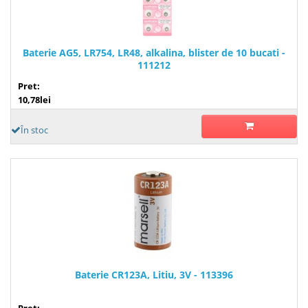
Baterie AG5, LR754, LR48, alkalina, blister de 10 bucati -
111212
Pret:
10,78lei
În stoc
Baterie CR123A, Litiu, 3V - 113396
Pret: