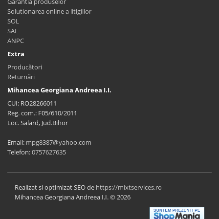
Garantia produselor
Solutionarea online a litigiilor
SOL
SAL
ANPC
Extra
Producători
Returnări
Mihancea Georgiana Andreea I.I.
CUI: RO28266011
Reg. com.: F05/610/2011
Loc. Salard, Jud.Bihor
Email:
mpg8387@yahoo.com
Telefon:
0757627635
Realizat si optimizat SEO de
https://mixtservices.ro
Mihancea Georgiana Andreea I.I. © 2026