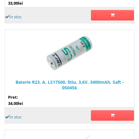
33,00lei
În stoc
Baterie R23, A, LS17500, litiu, 3,6V, 3400mAh, Saft -
050456
Pret:
34,00lei
În stoc