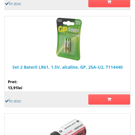
În stoc
Set 2 Baterii LR61, 1.5V, alcaline, GP, 25A-U2, T114440
Pret:
13,91lei
În stoc