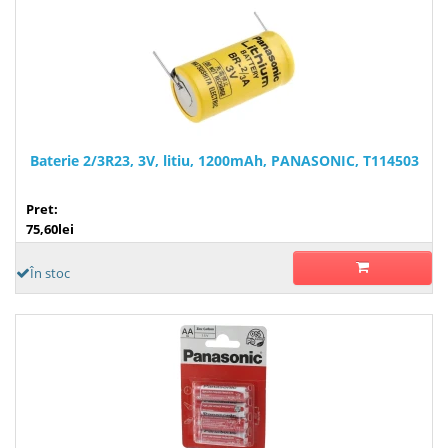
Baterie 2/3R23, 3V, litiu, 1200mAh, PANASONIC, T114503
Pret:
75,60lei
În stoc