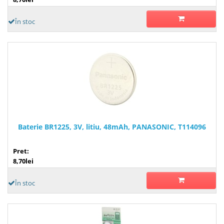
În stoc
Baterie BR1225, 3V, litiu, 48mAh, PANASONIC, T114096
Pret:
8,70lei
În stoc