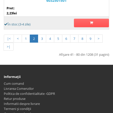
6032501501
Pret:
2,23lei
În stoc (3-4 zile)
|<
<
1
2
3
4
5
6
7
8
9
>
>|
Afişare 41 - 80 din 1208 (31 pagini)
Informaţii
Cum comand
Livrarea Comenzilor
Politica de confidentialitate -GDPR
Retur produse
Informatii despre livrare
Termeni și condiții