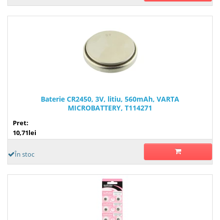
Baterie CR2450, 3V, litiu, 560mAh, VARTA
MICROBATTERY, T114271
Pret:
10,71lei
În stoc