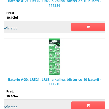
Baterie AG9, LR936, LR45, alkalina, blister de 10 bucati -
111216
Pret:
10,10lei
În stoc
Baterie AG0, LR521, LR63, alkalina, blister cu 10 baterii -
111210
Pret:
10,10lei
În stoc