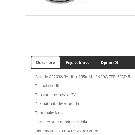
Descriere
Fișe tehnice
Opinii (0)
Baterie CR2032, 3V, litiu, 235mAh, ENERGIZER, 628745
Tip baterie: litiu
Tensiune nominala: 3V
Format baterie: moneda
Terminale: fara
Caracteristici: nereincarcabila
Dimensiuni exterioare: Ø20x3.2mm