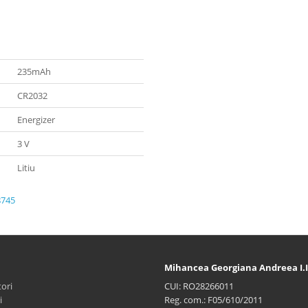
235mAh
CR2032
Energizer
3 V
Litiu
8745
Mihancea Georgiana Andreea I.I
ori
CUI: RO28266011
i
Reg. com.: F05/610/2011