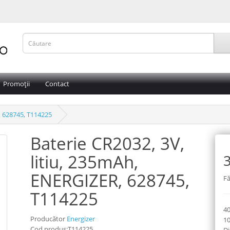
Promoții
Contact
, 628745, T114225
Baterie CR2032, 3V,
litiu, 235mAh,
3
ENERGIZER, 628745,
Fă
T114225
40
Producător
Energizer
10
Cod produs:T114225
Di