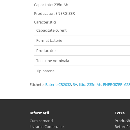
Capacitate: 235mAh
Producator: ENERGIZER
Caracteristici
Capacitate curent
Format baterie
Producator
Tensiune nominala
Tip baterie
Etichete:
Baterie CR2032
,
3V
,
litiu
,
235mAh
,
ENERGIZER
,
62
Informaţii
Extra
Cum comand
Producăt
Livrarea Comenzilor
Returnăr