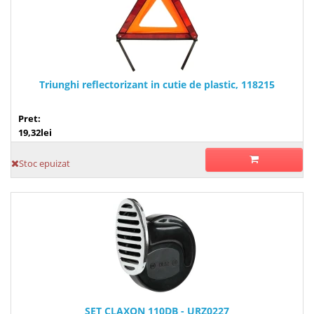
Triunghi reflectorizant in cutie de plastic, 118215
Pret:
19,32lei
Stoc epuizat
SET CLAXON 110DB - URZ0227