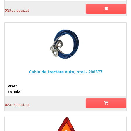
Stoc epuizat
Cablu de tractare auto, otel - 200377
Pret:
18,30lei
Stoc epuizat