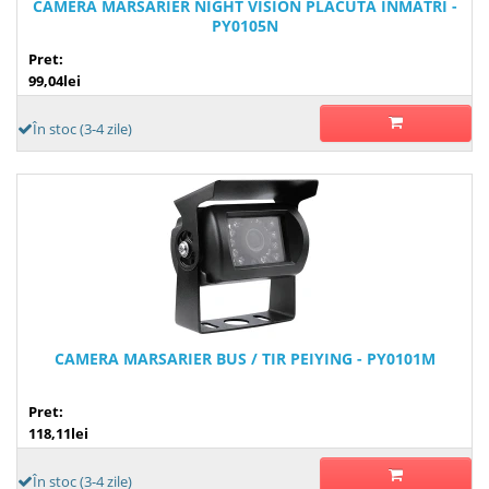
CAMERA MARSARIER NIGHT VISION PLACUTA INMATRI -
PY0105N
Pret:
99,04lei
În stoc (3-4 zile)
CAMERA MARSARIER BUS / TIR PEIYING - PY0101M
Pret:
118,11lei
În stoc (3-4 zile)