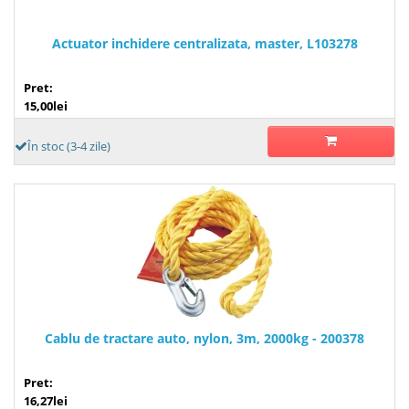
Actuator inchidere centralizata, master, L103278
Pret:
15,00lei
În stoc (3-4 zile)
Cablu de tractare auto, nylon, 3m, 2000kg - 200378
Pret:
16,27lei