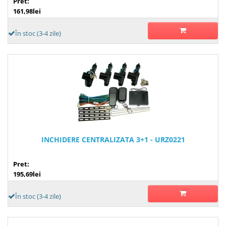
Pret:
161,98lei
În stoc (3-4 zile)
INCHIDERE CENTRALIZATA 3+1 - URZ0221
Pret:
195,69lei
În stoc (3-4 zile)