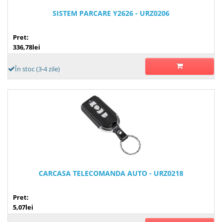
SISTEM PARCARE Y2626 - URZ0206
Pret:
336,78lei
În stoc (3-4 zile)
CARCASA TELECOMANDA AUTO - URZ0218
Pret:
5,07lei