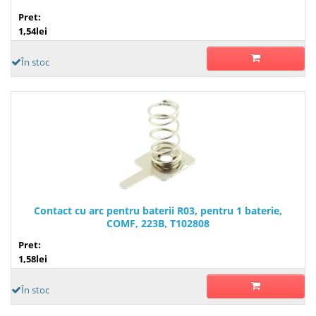
Pret:
1,54lei
În stoc
Contact cu arc pentru baterii R03, pentru 1 baterie,
COMF, 223B, T102808
Pret:
1,58lei
În stoc