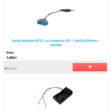
Soclu baterie 6F22, cu conector DC, 1,4x3,5x10mm -
128194
Pret:
3,00lei
În stoc