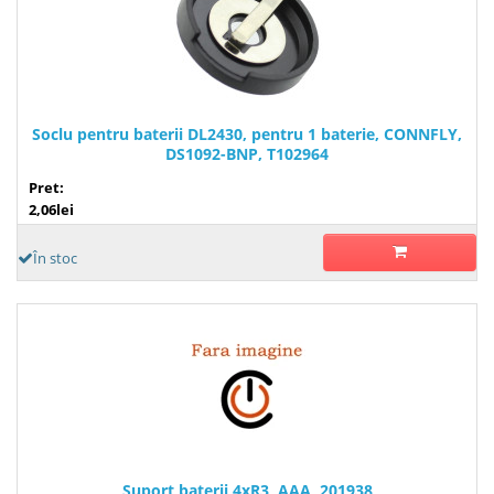
Soclu pentru baterii DL2430, pentru 1 baterie, CONNFLY,
DS1092-BNP, T102964
Pret:
2,06lei
În stoc
Suport baterii 4xR3, AAA, 201938