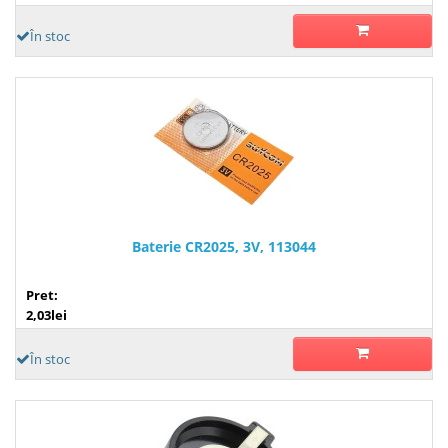
În stoc
Baterie CR2025, 3V, 113044
Pret:
2,03lei
În stoc