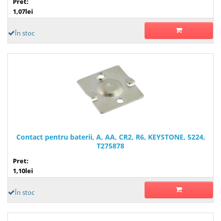
Pret:
1,07lei
În stoc
Contact pentru baterii, A, AA, CR2, R6, KEYSTONE, 5224,
T275878
Pret:
1,10lei
În stoc