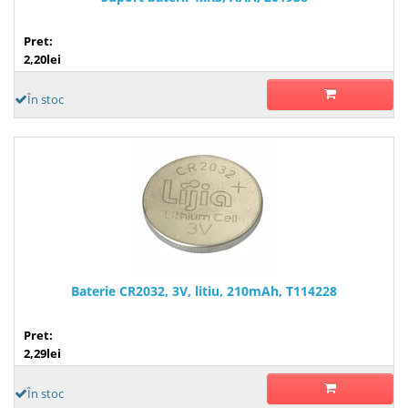
Pret:
2,20lei
În stoc
Baterie CR2032, 3V, litiu, 210mAh, T114228
Pret:
2,29lei
În stoc