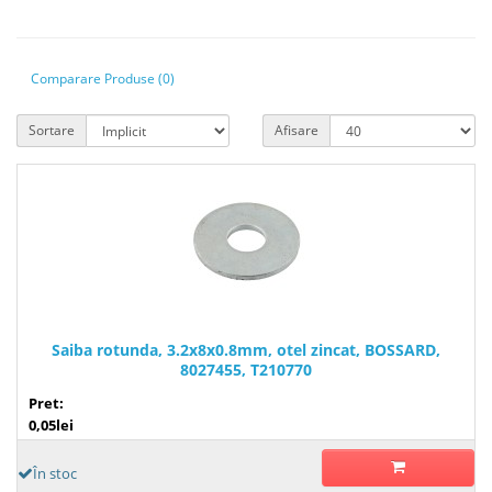
Comparare Produse (0)
Sortare
Afisare
Saiba rotunda, 3.2x8x0.8mm, otel zincat, BOSSARD,
8027455, T210770
Pret:
0,05lei
În stoc