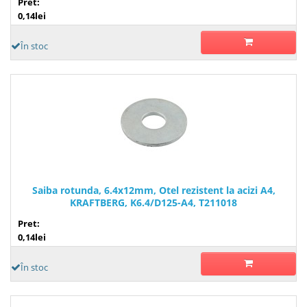
Pret:
0,14lei
În stoc
Saiba rotunda, 6.4x12mm, Otel rezistent la acizi A4,
KRAFTBERG, K6.4/D125-A4, T211018
Pret:
0,14lei
În stoc