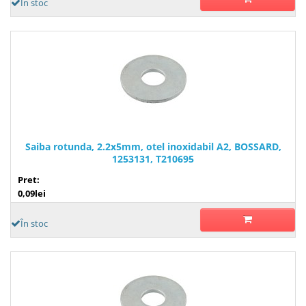
În stoc
Saiba rotunda, 2.2x5mm, otel inoxidabil A2, BOSSARD,
1253131, T210695
Pret:
0,09lei
În stoc