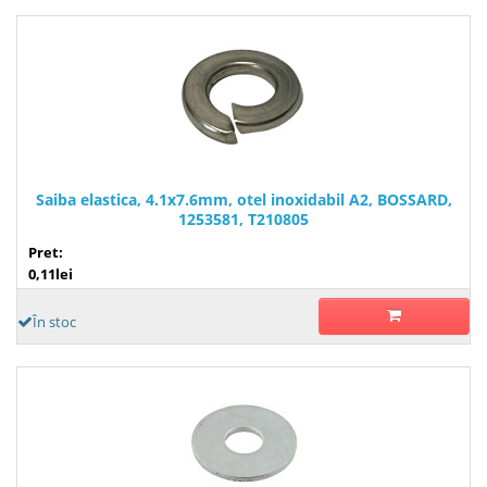
Saiba elastica, 4.1x7.6mm, otel inoxidabil A2, BOSSARD,
1253581, T210805
Pret:
0,11lei
În stoc