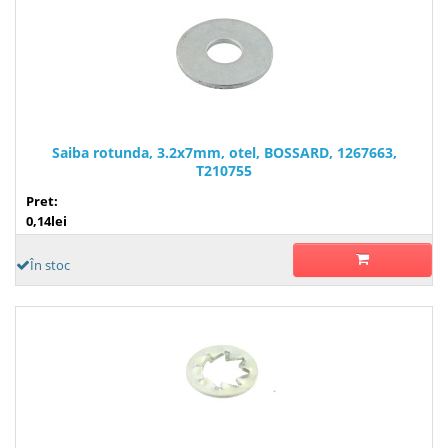
Saiba rotunda, 3.2x7mm, otel, BOSSARD, 1267663,
T210755
Pret:
0,14lei
În stoc