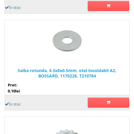
În stoc
Saiba rotunda, 4.3x8x0.5mm, otel inoxidabil A2,
BOSSARD, 1170228, T210784
Pret:
0,10lei
În stoc