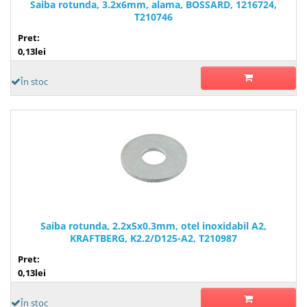
Saiba rotunda, 3.2x6mm, alama, BOSSARD, 1216724,
T210746
Pret:
0,13lei
În stoc
Saiba rotunda, 2.2x5x0.3mm, otel inoxidabil A2,
KRAFTBERG, K2.2/D125-A2, T210987
Pret:
0,13lei
În stoc