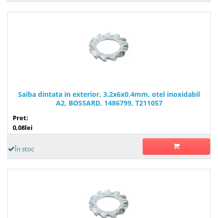
Saiba dintata in exterior, 3.2x6x0.4mm, otel inoxidabil
A2, BOSSARD, 1486799, T211057
Pret:
0,08lei
În stoc