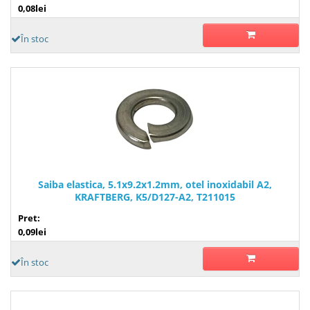
0,08lei
În stoc
Saiba elastica, 5.1x9.2x1.2mm, otel inoxidabil A2,
KRAFTBERG, K5/D127-A2, T211015
Pret:
0,09lei
În stoc