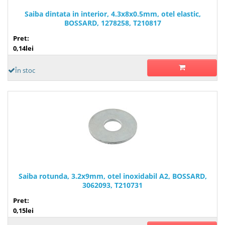
Saiba dintata in interior, 4.3x8x0.5mm, otel elastic,
BOSSARD, 1278258, T210817
Pret:
0,14lei
În stoc
Saiba rotunda, 3.2x9mm, otel inoxidabil A2, BOSSARD,
3062093, T210731
Pret:
0,15lei