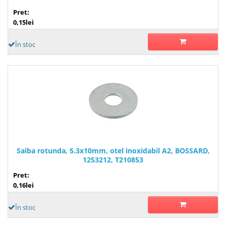
Pret:
0,15lei
În stoc
Saiba rotunda, 5.3x10mm, otel inoxidabil A2, BOSSARD,
1253212, T210853
Pret:
0,16lei
În stoc