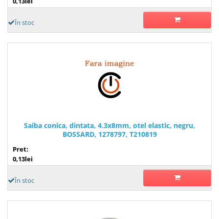
0,13lei
În stoc
Saiba conica, dintata, 4.3x8mm, otel elastic, negru,
BOSSARD, 1278797, T210819
Pret:
0,13lei
În stoc