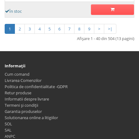
În stoc
1
2
3
4
5
6
7
8
9
>
>|
Afişare 1 - 40 din 504 (13 pagini)
Informaţii
Cum comand
Livrarea Comenzilor
Politica de confidentialitate -GDPR
Retur produse
Informatii despre livrare
Termeni și condiții
Garantia produselor
Solutionarea online a litigiilor
SOL
SAL
ANPC