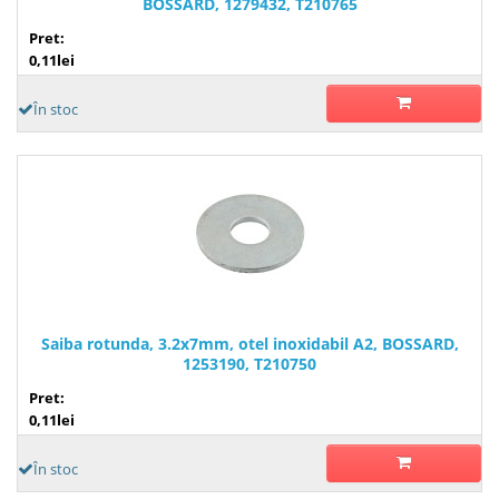
BOSSARD, 1279432, T210765
Pret:
0,11lei
În stoc
Saiba rotunda, 3.2x7mm, otel inoxidabil A2, BOSSARD,
1253190, T210750
Pret:
0,11lei
În stoc