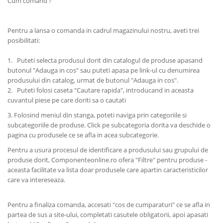
Cum comand ?
Pentru a lansa o comanda in cadrul magazinului nostru, aveti trei
posibilitati:
1. Puteti selecta produsul dorit din catalogul de produse apasand
butonul "Adauga in cos" sau puteti apasa pe link-ul cu denumirea
produsului din catalog, urmat de butonul "Adauga in cos".
2. Puteti folosi caseta "Cautare rapida", introducand in aceasta
cuvantul piese pe care doriti sa o cautati
3. Folosind meniul din stanga, poteti naviga prin categoriile si
subcategoriile de produse. Click pe subcategoria dorita va deschide o
pagina cu produsele ce se afla in acea subcategorie.
Pentru a usura procesul de identificare a produsului sau grupului de
produse dorit, Componenteonline.ro ofera "Filtre" pentru produse -
aceasta facilitate va lista doar produsele care apartin caracteristicilor
care va intereseaza.
Pentru a finaliza comanda, accesati "cos de cumparaturi" ce se afla in
partea de sus a site-ului, completati casutele obligatorii, apoi apasati