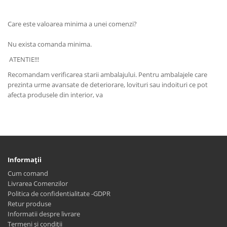
Care este valoarea minima a unei comenzi?
Nu exista comanda minima.
ATENTIE!!!
Recomandam verificarea starii ambalajului. Pentru ambalajele care
prezinta urme avansate de deteriorare, lovituri sau indoituri ce pot
afecta produsele din interior, va
Informaţii
Cum comand
Livrarea Comenzilor
Politica de confidentialitate -GDPR
Retur produse
Informatii despre livrare
Termeni și condiții