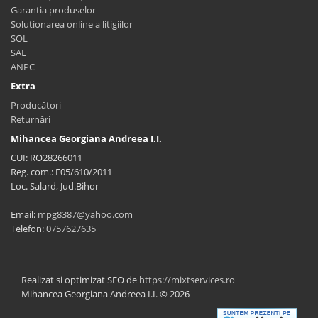
Garantia produselor
Solutionarea online a litigiilor
SOL
SAL
ANPC
Extra
Producători
Returnări
Mihancea Georgiana Andreea I.I.
CUI: RO28266011
Reg. com.: F05/610/2011
Loc. Salard, Jud.Bihor
Email:
mpg8387@yahoo.com
Telefon:
0757627635
Realizat si optimizat SEO de
https://mixtservices.ro
Mihancea Georgiana Andreea I.I. © 2026