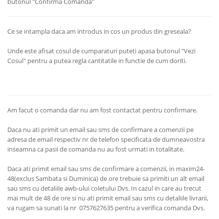
butonul "Confirma Comanda"
Ce se intampla daca am introdus in cos un produs din greseala?
Unde este afisat cosul de cumparaturi puteti apasa butonul "Vezi
Cosul" pentru a putea regla cantitatile in functie de cum doriti.
Am facut o comanda dar nu am fost contactat pentru confirmare.
Daca nu ati primit un email sau sms de confirmare a comenzii pe
adresa de email respectiv nr de telefon specificata de dumneavostra
inseamna ca pasii de comanda nu au fost urmati in totalitate.
Daca ati primit email sau sms de confirmare a comenzii, in maxim24-
48(exclus Sambata si Duminica) de ore trebuie sa primiti un alt email
sau sms cu detaliile awb-ului coletului Dvs. In cazul in care au trecut
mai mult de 48 de ore si nu ati primit email sau sms cu detaliile livrarii,
va rugam sa sunati la nr 0757627635 pentru a verifica comanda Dvs.