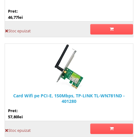
Pret:
46,77lei
Stoc epuizat
Card Wifi pe PCI-E, 150Mbps, TP-LINK TL-WN781ND -
401280
Pret:
57,80lei
Stoc epuizat