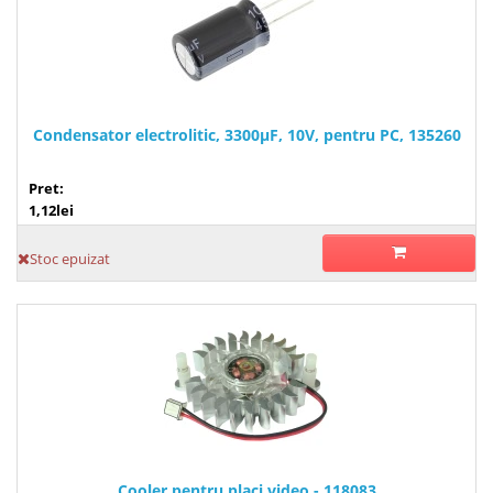
Condensator electrolitic, 3300µF, 10V, pentru PC, 135260
Pret:
1,12lei
Stoc epuizat
Cooler pentru placi video - 118083