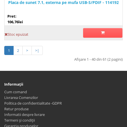
Placa de sunet 7.1, externa pe mufa USB-S/PDIF - 114192
Pret:
106,76lei
Stoc epuizat
1
2
>
>|
Afişare 1 - 40 din 61 (2 pagini)
Informaţii
Cum comand
Livrarea Comenzilor
Politica de confidentialitate -GDPR
Retur produse
Informatii despre livrare
Termeni și condiții
Garantia produselor