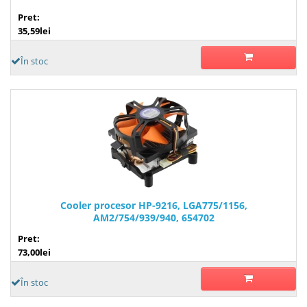
Pret:
35,59lei
În stoc
Cooler procesor HP-9216, LGA775/1156,
AM2/754/939/940, 654702
Pret:
73,00lei
În stoc