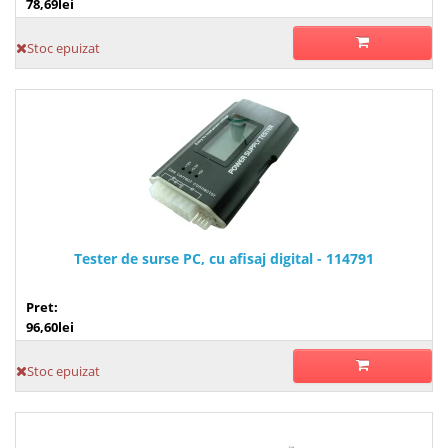
78,69lei
Stoc epuizat
Tester de surse PC, cu afisaj digital - 114791
Pret:
96,60lei
Stoc epuizat