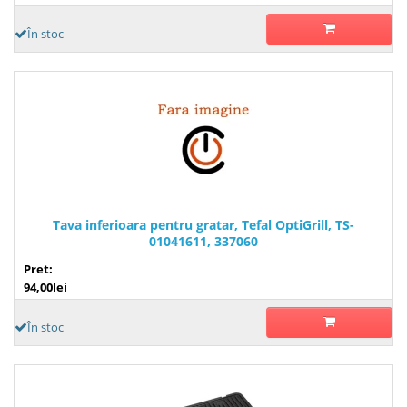
În stoc
Tava inferioara pentru gratar, Tefal OptiGrill, TS-
01041611, 337060
Pret:
94,00lei
În stoc