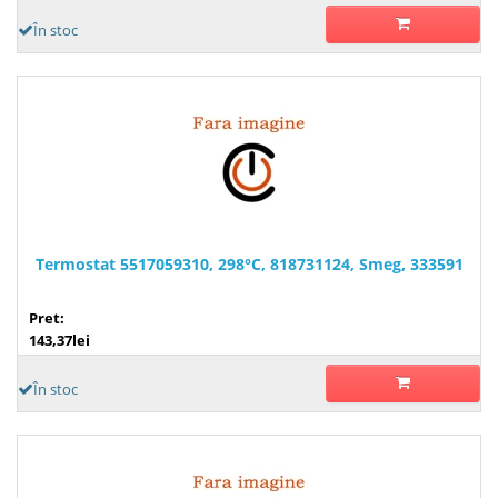
În stoc
Termostat 5517059310, 298°C, 818731124, Smeg, 333591
Pret:
143,37lei
În stoc