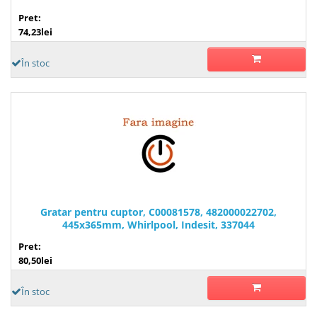
Pret:
74,23lei
În stoc
Gratar pentru cuptor, C00081578, 482000022702,
445x365mm, Whirlpool, Indesit, 337044
Pret:
80,50lei
În stoc