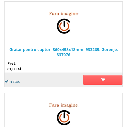
Gratar pentru cuptor, 360x458x18mm, 933265, Gorenje,
337076
Pret:
81,00lei
În stoc