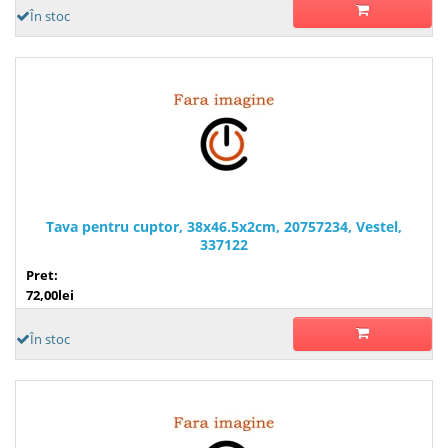
În stoc
Tava pentru cuptor, 38x46.5x2cm, 20757234, Vestel,
337122
Pret:
72,00lei
În stoc