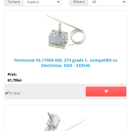
Sortare
Afisare
Termostat 55.17059.430, 274 grade C, compatibil cu
Electrolux, EGO - 333546
Pret:
61,70lei
În stoc