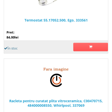
Termostat 55.17052.500, Ego, 333561
Pret:
84,00lei
În stoc
Racleta pentru curatat plita vitroceramica, C00470715,
484000008550, Whirlpool, 337069