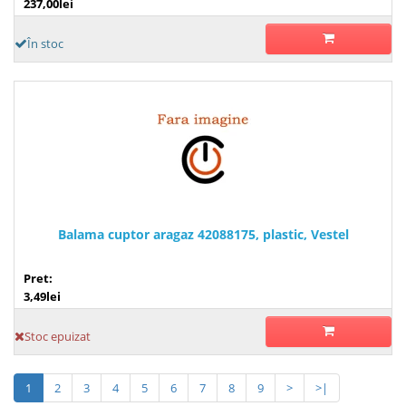
237,00lei
În stoc
Balama cuptor aragaz 42088175, plastic, Vestel
Pret:
3,49lei
Stoc epuizat
1
2
3
4
5
6
7
8
9
>
>|