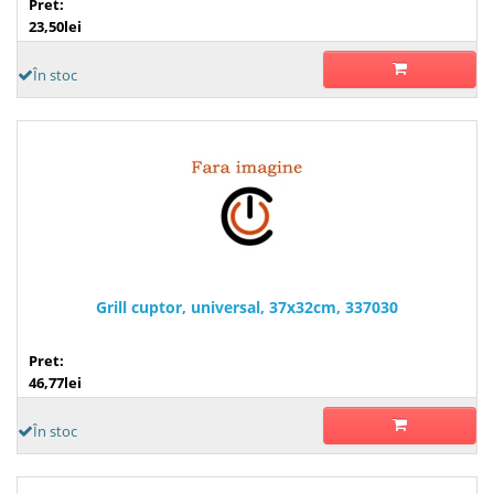
Pret:
23,50lei
În stoc
Grill cuptor, universal, 37x32cm, 337030
Pret:
46,77lei
În stoc