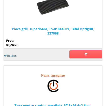
Placa grill, superioara, TS-01041601, Tefal Optigrill,
337068
Pret:
94,00lei
În stoc
Tava pentru cuptor, emailata, 37.3x46.4x2.6cm,