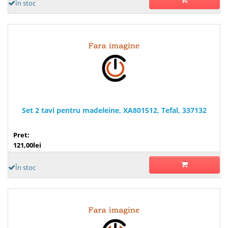
În stoc
Set 2 tavi pentru madeleine, XA801512, Tefal, 337132
Pret:
121,00lei
În stoc