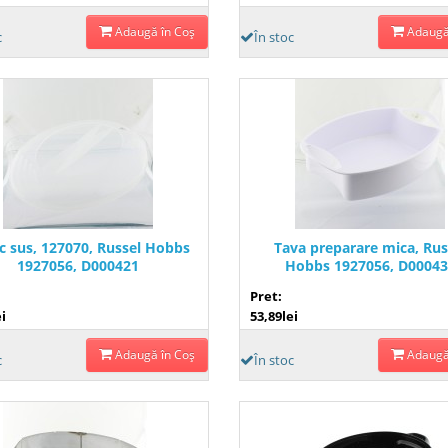
Adaugă în Coş
Adaugă
c
În stoc
c sus, 127070, Russel Hobbs
Tava preparare mica, Rus
1927056, D000421
Hobbs 1927056, D00043
Pret:
i
53,89lei
Adaugă în Coş
Adaugă
c
În stoc