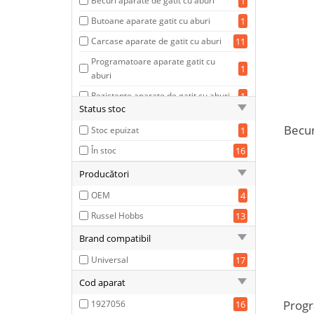
Becuri aparate de gatit cu aburi
1
Butoane aparate gatit cu aburi
1
Carcase aparate de gatit cu aburi
11
Programatoare aparate gatit cu
1
aburi
Rezistente aparate de gatit cu aburi
1
Status stoc
Sigurante termice aparate gatit cu
1
Becur
aburi
Stoc epuizat
1
Termostate aparate de gatit cu
În stoc
16
1
aburi
Producători
OEM
4
Russel Hobbs
13
Brand compatibil
Universal
17
Cod aparat
Progr
1927056
16