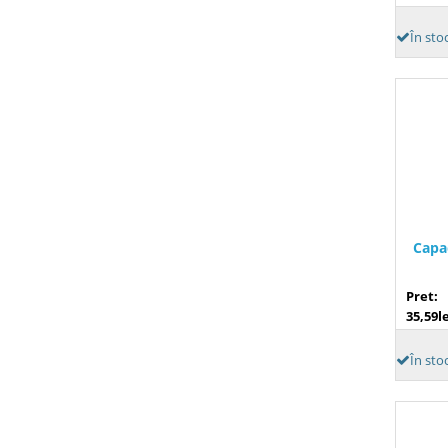
În sto
Capa
Pret:
35,59le
În sto