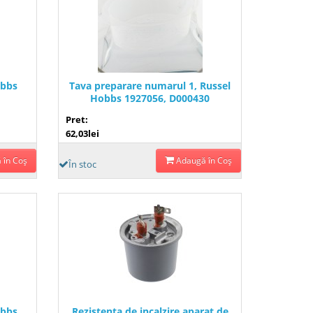
obbs
Tava preparare numarul 1, Russel
Hobbs 1927056, D000430
Pret:
62,03lei
 în Coş
Adaugă în Coş
În stoc
obbs
Rezistenta de incalzire aparat de