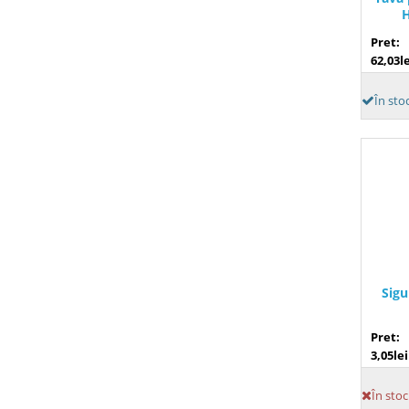
Pret:
62,03le
În sto
Sigu
Pret:
3,05lei
În stoc