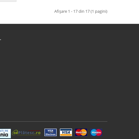
Afişare 1 - 17 din 17 (1 pagini)
.