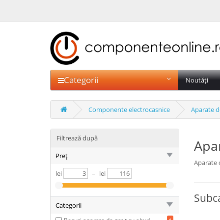
Categorii
Noutăți
Componente electrocasnice
Aparate de
Filtrează după
Apar
Preț
Aparate d
lei
–
lei
Subca
Categorii