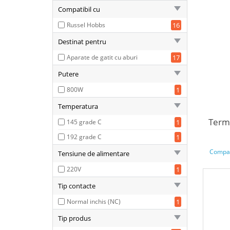
Compatibil cu
Russel Hobbs
16
Destinat pentru
Aparate de gatit cu aburi
17
Putere
800W
1
Temperatura
Termo
145 grade C
1
192 grade C
1
Compar
Tensiune de alimentare
220V
1
Tip contacte
Normal inchis (NC)
1
Tip produs