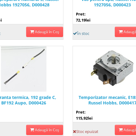
Hobbs 1927056, D000428
1927056, D000423
Pret:
i
72,19lei
Adaugă în Coş
Adaugă
c
În stoc
ranta termica, 192 grade C,
Temporizator mecanic, E18
BF192 Aupo, D000426
Russel Hobbs, D00041
Pret:
115,92lei
Adaugă în Coş
Adaugă
Stoc epuizat