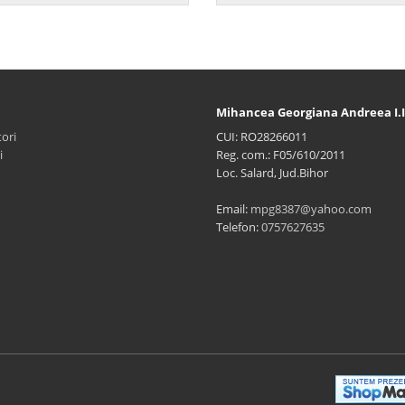
Mihancea Georgiana Andreea I.I
ori
CUI: RO28266011
i
Reg. com.: F05/610/2011
Loc. Salard, Jud.Bihor
Email:
mpg8387@yahoo.com
Telefon:
0757627635