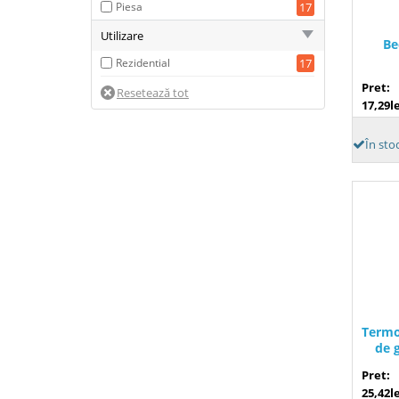
Piesa
17
Utilizare
Be
Rezidential
17
Pret:
17,29le
În sto
Termo
de 
Pret:
25,42le