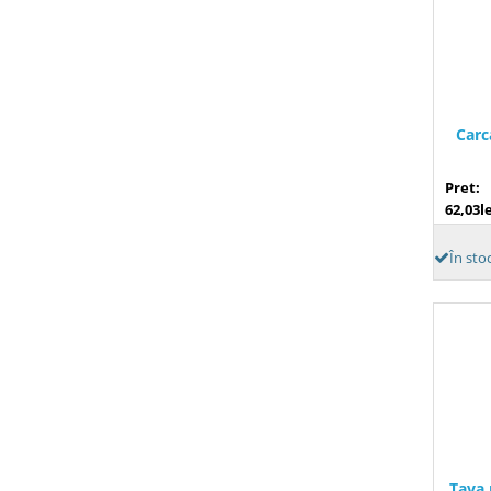
Carc
Pret:
62,03le
În sto
Tava 