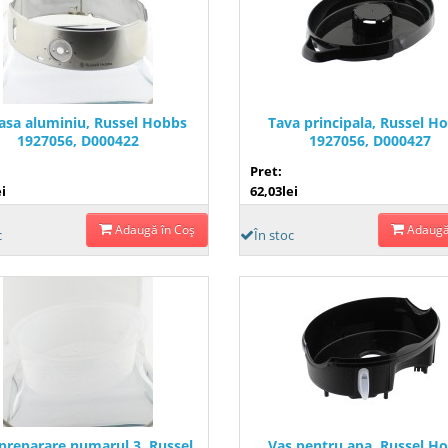
asa aluminiu, Russel Hobbs
Tava principala, Russel H
1927056, D000422
1927056, D000427
Pret:
i
62,03lei
Adaugă în Coş
Adaugă
c
În stoc
preparare numarul 3, Russel
Vas pentru apa, Russel H