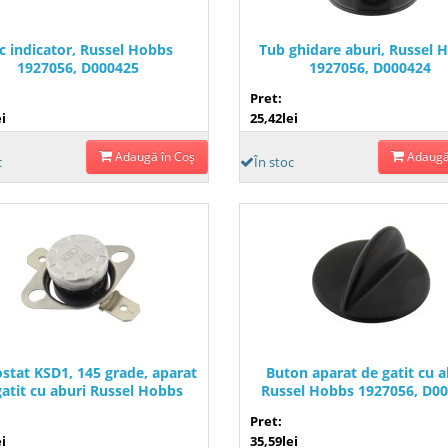
c indicator, Russel Hobbs
Tub ghidare aburi, Russel 
1927056, D000425
1927056, D000424
Pret:
i
25,42lei
Adaugă în Coş
Adaugă
c
În stoc
stat KSD1, 145 grade, aparat
Buton aparat de gatit cu a
gatit cu aburi Russel Hobbs
Russel Hobbs 1927056, D0
1927056, D000416
Pret:
i
35,59lei