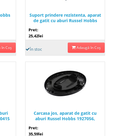
Hobbs
Suport prindere rezistenta, aparat
de gatit cu aburi Russel Hobbs
1927056, D000418
Pret:
25,42lei
 în Coş
Adaugă în Coş
În stoc
buri
Carcasa jos, aparat de gatit cu
00415
aburi Russel Hobbs 1927056,
D000420
Pret:
35,59lei