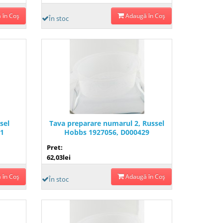
 în Coş
Adaugă în Coş
În stoc
sel
Tava preparare numarul 2, Russel
1
Hobbs 1927056, D000429
Pret:
62,03lei
 în Coş
Adaugă în Coş
În stoc