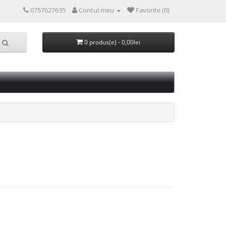
0757627635
Contul meu
Favorite (0)
0 produs(e) - 0,00lei