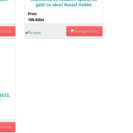
gatit cu aburi Russel Hobbs
1927056, D000419
Pret:
109,82lei
 în Coş
Adaugă în Coş
În stoc
5572,
7
 în Coş