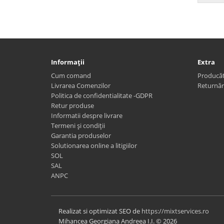
Informaţii
Extra
Cum comand
Producăt
Livrarea Comenzilor
Returnăr
Politica de confidentialitate -GDPR
Retur produse
Informatii despre livrare
Termeni și condiții
Garantia produselor
Solutionarea online a litigiilor
SOL
SAL
ANPC
Realizat si optimizat SEO de
https://mixtservices.ro
Mihancea Georgiana Andreea I.I. © 2026