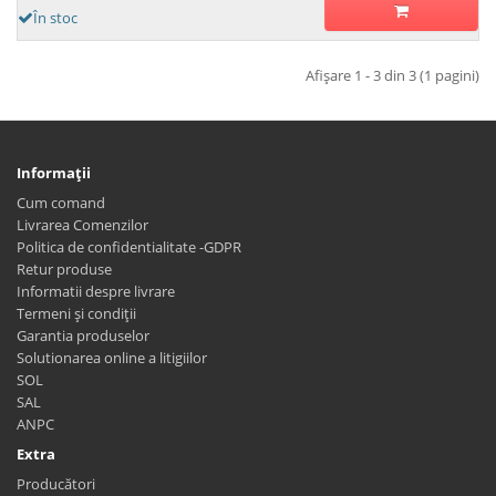
În stoc
Afişare 1 - 3 din 3 (1 pagini)
Informaţii
Cum comand
Livrarea Comenzilor
Politica de confidentialitate -GDPR
Retur produse
Informatii despre livrare
Termeni și condiții
Garantia produselor
Solutionarea online a litigiilor
SOL
SAL
ANPC
Extra
Producători