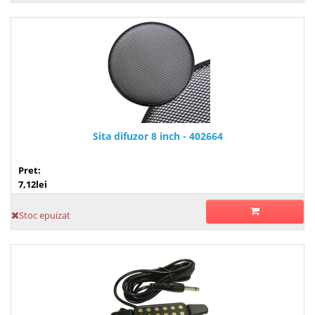
Sita difuzor 8 inch - 402664
Pret:
7,12lei
Stoc epuizat