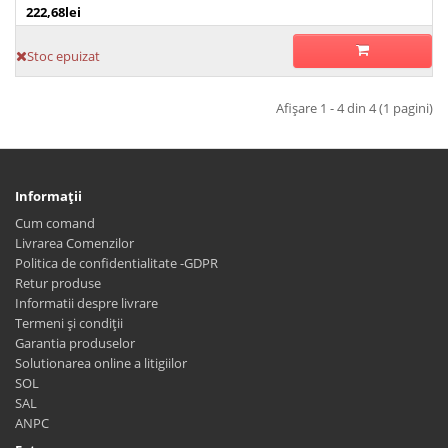
222,68lei
Stoc epuizat
Afişare 1 - 4 din 4 (1 pagini)
Informaţii
Cum comand
Livrarea Comenzilor
Politica de confidentialitate -GDPR
Retur produse
Informatii despre livrare
Termeni și condiții
Garantia produselor
Solutionarea online a litigiilor
SOL
SAL
ANPC