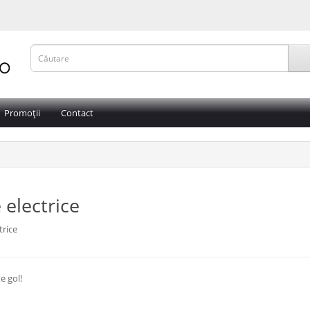
Promoții
Contact
e electrice
trice
e gol!