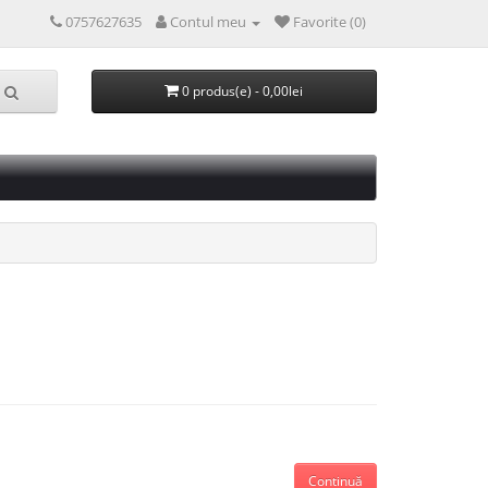
0757627635
Contul meu
Favorite (0)
0 produs(e) - 0,00lei
Continuă