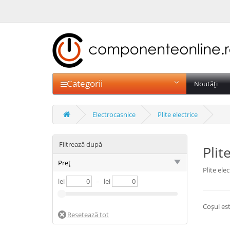
Categorii
Noutăți
Electrocasnice
Plite electrice
Filtrează după
Plit
Preț
Plite elec
lei
–
lei
Coșul est