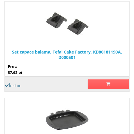
Set capace balama, Tefal Cake Factory, KD80181190A,
D000501
Pret:
37,62lei
În stoc