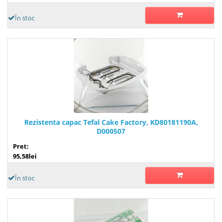
În stoc
Rezistenta capac Tefal Cake Factory, KD80181190A,
D000507
Pret:
95,58lei
În stoc