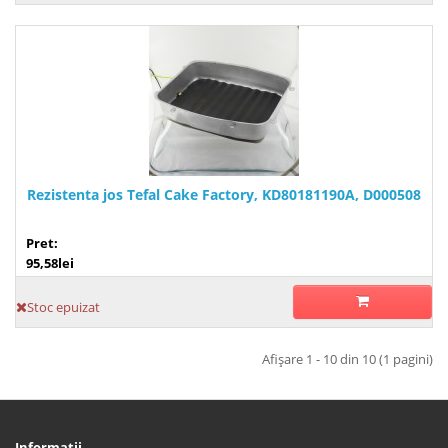
Rezistenta jos Tefal Cake Factory, KD80181190A, D000508
Pret:
95,58lei
Stoc epuizat
Afişare 1 - 10 din 10 (1 pagini)
Informaţii