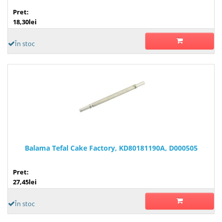
Pret:
18,30lei
În stoc
Balama Tefal Cake Factory, KD80181190A, D000505
Pret:
27,45lei
În stoc