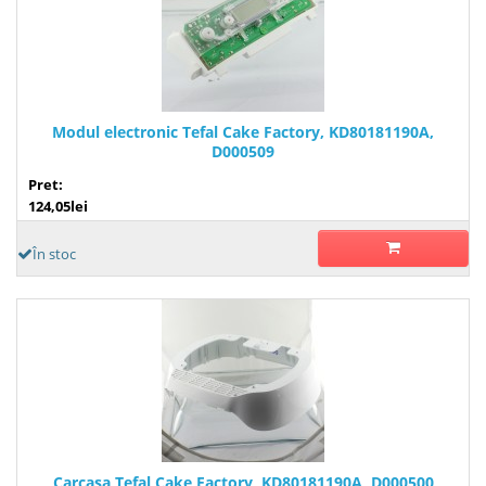
Modul electronic Tefal Cake Factory, KD80181190A,
D000509
Pret:
124,05lei
În stoc
Carcasa Tefal Cake Factory, KD80181190A, D000500