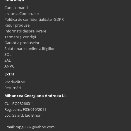
Cum comand
Livrarea Comenzilor
Politica de confidentialitate -GDPR
Retur produse
Informatii despre livrare
Termeni și condiții
Garantia produselor
Solutionarea online a litigiilor
SOL
SAL
ANPC
Extra
Producători
Returnări
Mihancea Georgiana Andreea I.I.
CUI: RO28266011
Reg. com.: F05/610/2011
Loc. Salard, Jud.Bihor
Email:
mpg8387@yahoo.com