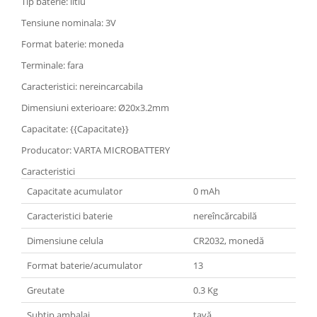
Tip baterie: litiu
Tensiune nominala: 3V
Format baterie: moneda
Terminale: fara
Caracteristici: nereincarcabila
Dimensiuni exterioare: Ø20x3.2mm
Capacitate: {{Capacitate}}
Producator: VARTA MICROBATTERY
Caracteristici
Capacitate acumulator
0 mAh
Caracteristici baterie
nereîncărcabilă
Dimensiune celula
CR2032, monedă
Format baterie/acumulator
13
Greutate
0.3 Kg
Subtip ambalaj
tavă