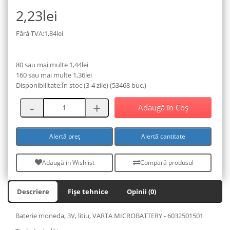
2,23lei
Fără TVA:1,84lei
80 sau mai multe 1,44lei
160 sau mai multe 1,36lei
Disponibilitate:În stoc (3-4 zile) (53468 buc.)
Adaugă în Coş
Alertă preț
Alertă cantitate
Adaugă in Wishlist
Compară produsul
Descriere
Fișe tehnice
Opinii (0)
Baterie moneda, 3V, litiu, VARTA MICROBATTERY - 6032501501