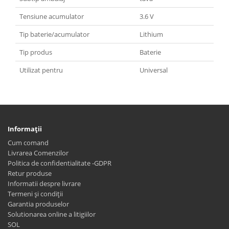
Tensiune acumulator
3.6 V
Tip baterie/acumulator
Lithium
Tip produs
Baterie
Utilizat pentru
Universal
Informaţii
Cum comand
Livrarea Comenzilor
Politica de confidentialitate -GDPR
Retur produse
Informatii despre livrare
Termeni și condiții
Garantia produselor
Solutionarea online a litigiilor
SOL