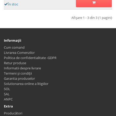
În stoc
Afişare 1 - 3 din 3 (1 pagini)
Informaţii
Cum comand
Livrarea Comenzilor
Politica de confidentialitate -GDPR
Retur produse
Informatii despre livrare
Termeni și condiții
Garantia produselor
Solutionarea online a litigiilor
SOL
SAL
ANPC
Extra
Producători