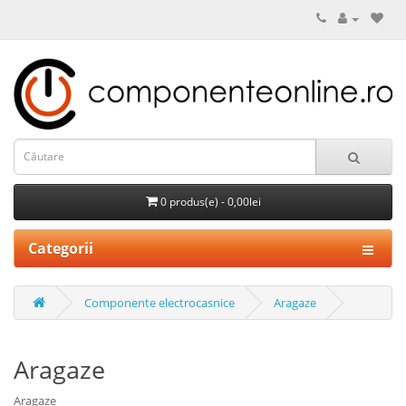
0 produs(e) - 0,00lei
Categorii
Componente electrocasnice
Aragaze
Aragaze
Aragaze