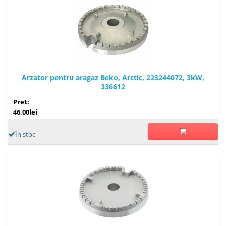
Arzator pentru aragaz Beko, Arctic, 223244072, 3kW,
336612
Pret:
46,00lei
În stoc