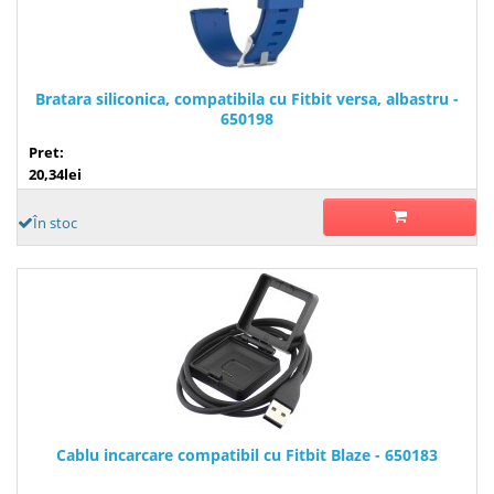
Bratara siliconica, compatibila cu Fitbit versa, albastru -
650198
Pret:
20,34lei
În stoc
Cablu incarcare compatibil cu Fitbit Blaze - 650183