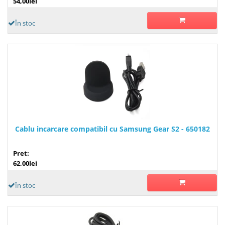
54,00lei
În stoc
Cablu incarcare compatibil cu Samsung Gear S2 - 650182
Pret:
62,00lei
În stoc