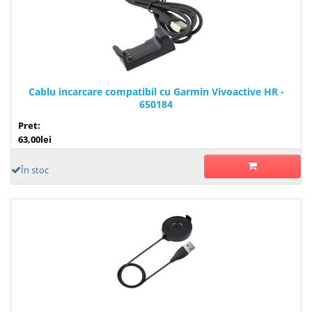
Cablu incarcare compatibil cu Garmin Vivoactive HR -
650184
Pret:
63,00lei
În stoc