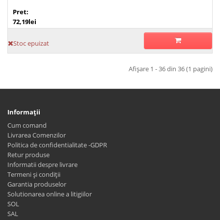
Pret:
72,19lei
Stoc epuizat
Afişare 1 - 36 din 36 (1 pagini)
Informaţii
Cum comand
Livrarea Comenzilor
Politica de confidentialitate -GDPR
Retur produse
Informatii despre livrare
Termeni și condiții
Garantia produselor
Solutionarea online a litigiilor
SOL
SAL