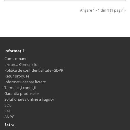
Afişare 1 - 1 din 1 (1 pagini)
Informaţii
Cum comand
Livrarea Comenzilor
Politica de confidentialitate -GDPR
Retur produse
Informatii despre livrare
Termeni și condiții
Garantia produselor
Solutionarea online a litigiilor
SOL
SAL
ANPC
Extra