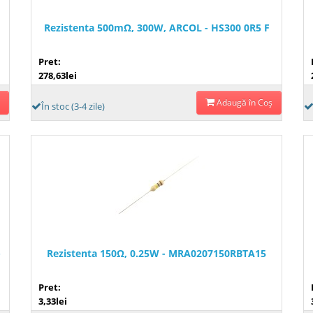
Rezistenta 500mΩ, 300W, ARCOL - HS300 0R5 F
Pret:
278,63lei
Adaugă în Coş
În stoc (3-4 zile)
-
Rezistenta 150Ω, 0.25W - MRA0207150RBTA15
Pret:
3,33lei