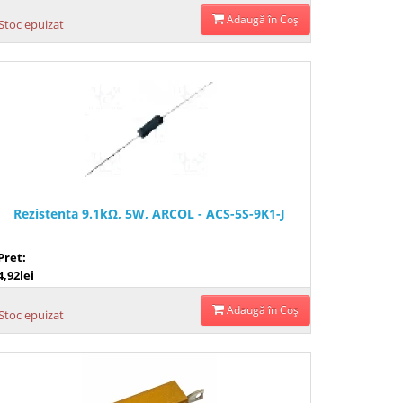
Adaugă în Coş
Stoc epuizat
Rezistenta 9.1kΩ, 5W, ARCOL - ACS-5S-9K1-J
Pret:
4,92lei
Adaugă în Coş
Stoc epuizat