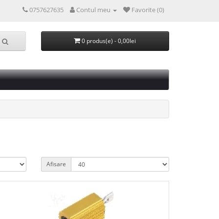
0757627635
Contul meu
Favorite (0)
0 produs(e) - 0,00lei
Afisare