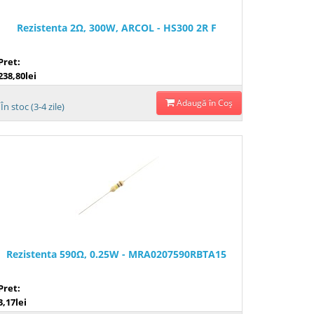
Rezistenta 2Ω, 300W, ARCOL - HS300 2R F
Pret:
238,80lei
Adaugă în Coş
În stoc (3-4 zile)
Rezistenta 590Ω, 0.25W - MRA0207590RBTA15
Pret:
3,17lei