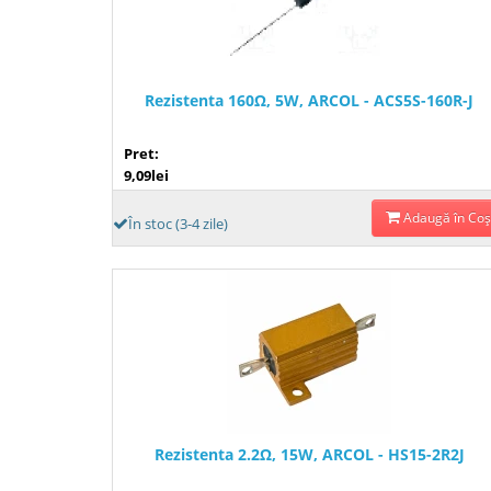
Rezistenta 160Ω, 5W, ARCOL - ACS5S-160R-J
Pret:
9,09lei
Adaugă în Coş
În stoc (3-4 zile)
Rezistenta 2.2Ω, 15W, ARCOL - HS15-2R2J