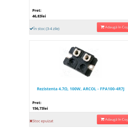
Pret:
46,83lei
Adaugă în Coş
În stoc (3-4 zile)
Rezistenta 4.7Ω, 100W, ARCOL - FPA100-4R7J
Pret:
156,73lei
Adaugă în Coş
Stoc epuizat