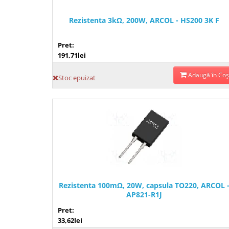
Rezistenta 3kΩ, 200W, ARCOL - HS200 3K F
Pret:
191,71lei
Adaugă în Coş
Stoc epuizat
Rezistenta 100mΩ, 20W, capsula TO220, ARCOL 
AP821-R1J
Pret:
33,62lei