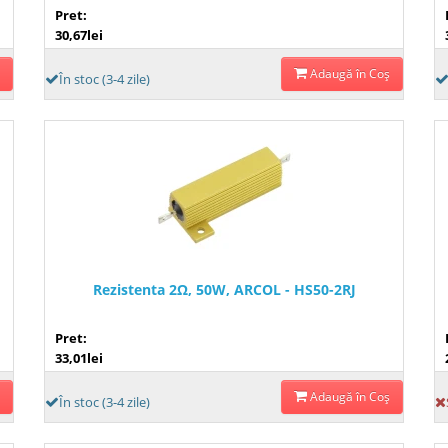
Pret:
30,67lei
Adaugă în Coş
În stoc (3-4 zile)
Rezistenta 2Ω, 50W, ARCOL - HS50-2RJ
Pret:
33,01lei
Adaugă în Coş
În stoc (3-4 zile)