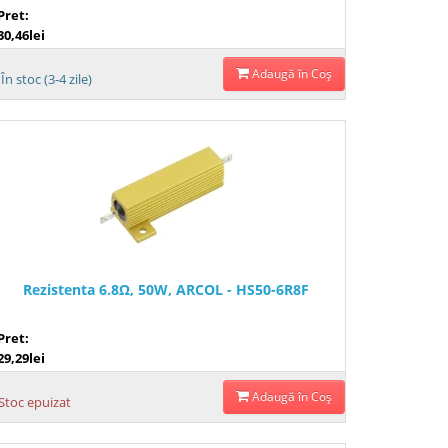
Pret:
30,46lei
Adaugă în Coş
În stoc (3-4 zile)
Rezistenta 6.8Ω, 50W, ARCOL - HS50-6R8F
Pret:
29,29lei
Adaugă în Coş
Stoc epuizat