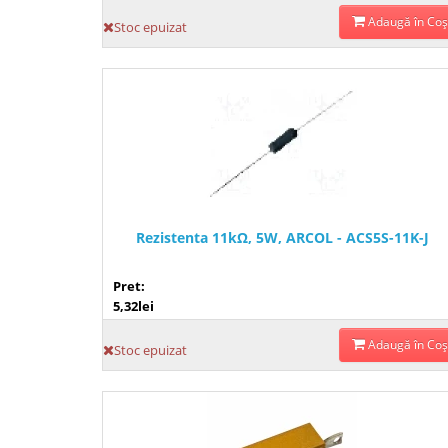
Adaugă în Coş
Stoc epuizat
Rezistenta 11kΩ, 5W, ARCOL - ACS5S-11K-J
Pret:
5,32lei
Adaugă în Coş
Stoc epuizat