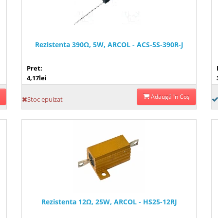
Rezistenta 390Ω, 5W, ARCOL - ACS-5S-390R-J
Pret:
4,17lei
Adaugă în Coş
Stoc epuizat
Rezistenta 12Ω, 25W, ARCOL - HS25-12RJ