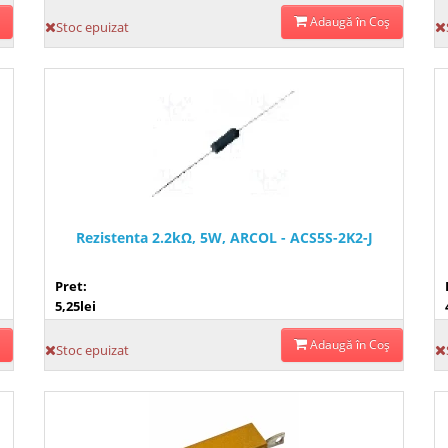
Adaugă în Coş
Stoc epuizat
Rezistenta 2.2kΩ, 5W, ARCOL - ACS5S-2K2-J
Pret:
5,25lei
Adaugă în Coş
Stoc epuizat