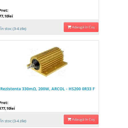
Pret:
77,10lei
Adaugă în Coş
În stoc (3-4 zile)
Rezistenta 330mΩ, 200W, ARCOL - HS200 0R33 F
Pret:
177,10lei
Adaugă în Coş
În stoc (3-4 zile)