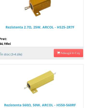
Rezistenta 2.7Ω, 25W, ARCOL - HS25-2R7F
Pret:
44,19lei
Adaugă în Coş
În stoc (3-4 zile)
Rezistenta 560Ω, 50W, ARCOL - HS50-560RF