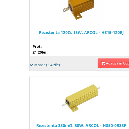
Rezistenta 120Ω, 15W, ARCOL - HS15-120RJ
Pret:
24,20lei
Adaugă în Coş
În stoc (3-4 zile)
Rezistenta 330mΩ, 50W, ARCOL - HS50-0R33F