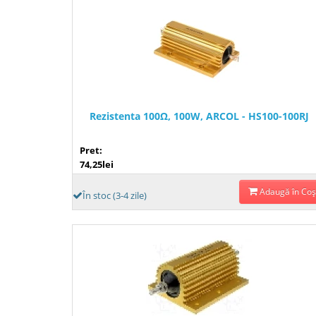
Rezistenta 100Ω, 100W, ARCOL - HS100-100RJ
Pret:
74,25lei
Adaugă în Coş
În stoc (3-4 zile)