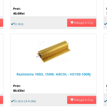
Pret:
40,69lei
Adaugă în Coş
În stoc
Rezistenta 100Ω, 150W, ARCOL - HS150-100RJ
Pret:
80,63lei
Adaugă în Coş
În stoc (3-4 zile)