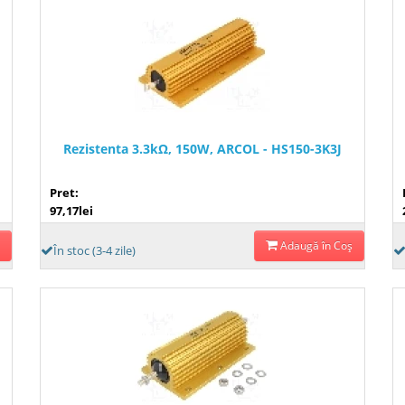
Rezistenta 3.3kΩ, 150W, ARCOL - HS150-3K3J
Pret:
97,17lei
Adaugă în Coş
În stoc (3-4 zile)