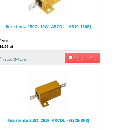
Rezistenta 150Ω, 10W, ARCOL - HS10-150RJ
Pret:
34,29lei
Adaugă în Coş
În stoc (3-4 zile)
Rezistenta 3.3Ω, 25W, ARCOL - HS25-3R3J