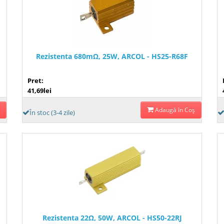
Rezistenta 680mΩ, 25W, ARCOL - HS25-R68F
Pret:
41,69lei
Adaugă în Coş
În stoc (3-4 zile)
Rezistenta 22Ω, 50W, ARCOL - HS50-22RJ