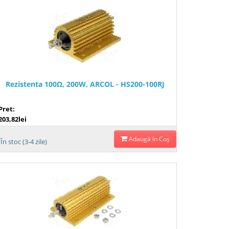
Rezistenta 100Ω, 200W, ARCOL - HS200-100RJ
Pret:
203,82lei
Adaugă în Coş
În stoc (3-4 zile)