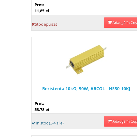
Pret:
11,85lei
Adaugă în Coş
Stoc epuizat
Rezistenta 10kΩ, 50W, ARCOL - HS50-10KJ
Pret:
53,78lei
Adaugă în Coş
În stoc (3-4 zile)