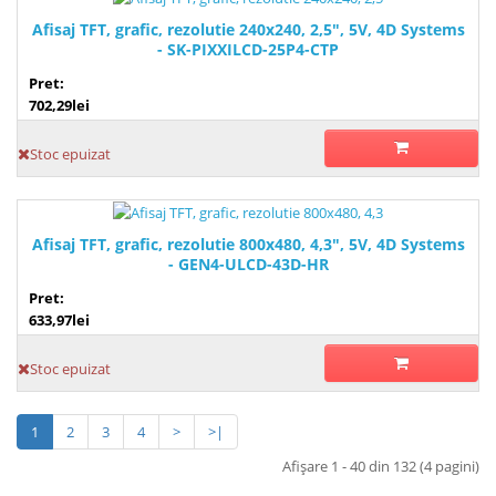
Afisaj TFT, grafic, rezolutie 240x240, 2,5", 5V, 4D Systems
- SK-PIXXILCD-25P4-CTP
Pret:
702,29lei
Stoc epuizat
Afisaj TFT, grafic, rezolutie 800x480, 4,3", 5V, 4D Systems
- GEN4-ULCD-43D-HR
Pret:
633,97lei
Stoc epuizat
1
2
3
4
>
>|
Afişare 1 - 40 din 132 (4 pagini)