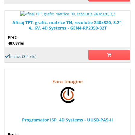
Afisaj TFT, grafic, matrice TN, rezolutie 240x320, 3,2",
4...6V, 4D Systems - GEN4-RP2350-32T
Pret:
487,87lei
În stoc (3-4 zile)
Programator ISP, 4D Systems - UUSB-PA5-II
Pret: