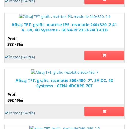
În stoc (3-4 zile)
Afisaj TFT, grafic, matrice IPS, rezolutie 240x320, 2,4",
4...6V, 4D Systems - GEN4-RP2350-24CT-CLB
Pret:
388,43lei
În stoc (3-4 zile)
Afisaj TFT, grafic, rezolutie 800x480, 7", 5V DC, 4D
Systems - GEN4-4DCAPE-70T
Pret:
892,16lei
În stoc (3-4 zile)