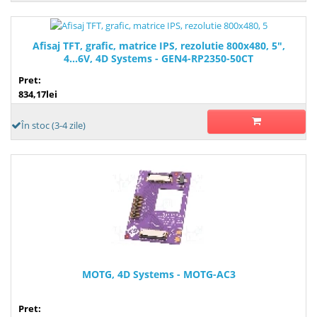
Afisaj TFT, grafic, matrice IPS, rezolutie 800x480, 5",
4...6V, 4D Systems - GEN4-RP2350-50CT
Pret:
834,17lei
În stoc (3-4 zile)
MOTG, 4D Systems - MOTG-AC3
Pret: