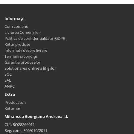
Informaţii
Cum comand
Livrarea Comenzilor
Politica de confidentialitate -GDPR
Retur produse
Informatii despre livrare
Termeni și condiții
Garantia produselor
Solutionarea online a litigiilor
SOL
SAL
ANPC
Extra
Producători
Returnări
Mihancea Georgiana Andreea I.I.
CUI: RO28266011
Reg. com.: F05/610/2011