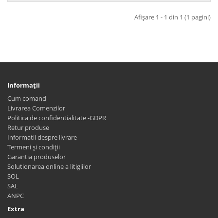
Afişare 1 - 1 din 1 (1 pagini)
Informaţii
Cum comand
Livrarea Comenzilor
Politica de confidentialitate -GDPR
Retur produse
Informatii despre livrare
Termeni și condiții
Garantia produselor
Solutionarea online a litigiilor
SOL
SAL
ANPC
Extra