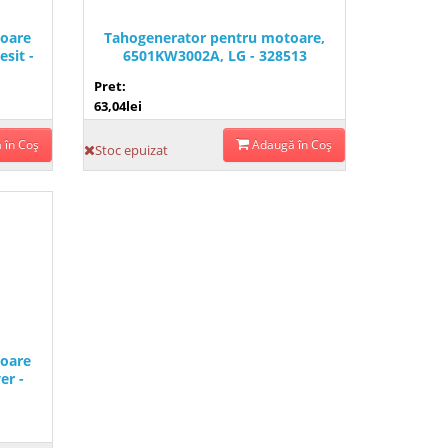
oare
Tahogenerator pentru motoare,
sit -
6501KW3002A, LG - 328513
Pret:
63,04lei
 în Coş
Adaugă în Coş
Stoc epuizat
oare
er -