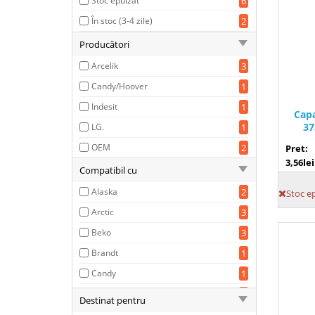
Stoc epuizat
6
În stoc (3-4 zile)
2
Producători
Arcelik
3
Candy/Hoover
1
Indesit
1
Capa
37
LG.
1
OEM
2
Pret:
3,56lei
Compatibil cu
Alaska
2
Stoc e
Arctic
3
Beko
3
Brandt
1
Candy
1
Hoover
1
Destinat pentru
Indesit
1