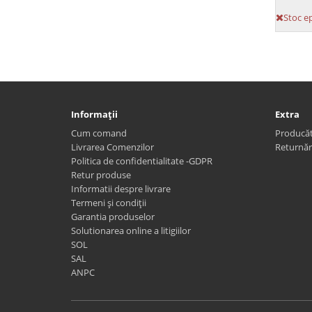
Stoc e
Informaţii
Extra
Cum comand
Producăt
Livrarea Comenzilor
Returnăr
Politica de confidentialitate -GDPR
Retur produse
Informatii despre livrare
Termeni și condiții
Garantia produselor
Solutionarea online a litigiilor
SOL
SAL
ANPC