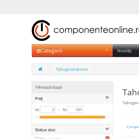
Categorii
Noutăți
Tahogeneratoare
Filtrează după
Tah
Preț
Tahogen
lei
–
lei
Compar
Status stoc