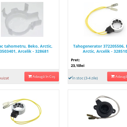
c tahometru, Beko, Arctic,
Tahogenerator 372205506, 
3503401, Arcelik - 328681
Arctic, Arcelik - 32851
Pret:
23,10lei
Adaugă în Coş
Adaugă
puizat
În stoc (3-4 zile)