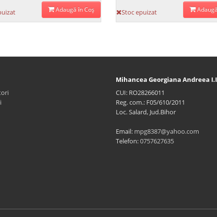
Adaugă în Coş
Adaugă
puizat
Stoc epuizat
Mihancea Georgiana Andreea I.I
ori
CUI: RO28266011
i
Reg. com.: F05/610/2011
Loc. Salard, Jud.Bihor
Email:
mpg8387@yahoo.com
Telefon:
0757627635