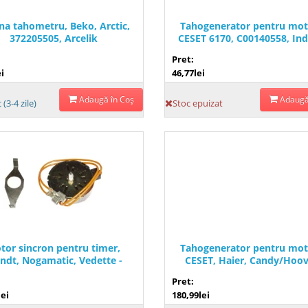
na tahometru, Beko, Arctic,
Tahogenerator pentru mot
372205505, Arcelik
CESET 6170, C00140558, Inde
328512
Pret:
i
46,77lei
Adaugă în Coş
Adaugă
 (3-4 zile)
Stoc epuizat
tor sincron pentru timer,
Tahogenerator pentru mot
ndt, Nogamatic, Vedette -
CESET, Haier, Candy/Hoov
328508
328509
Pret:
lei
180,99lei