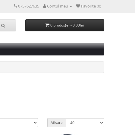
0757627635
Contul meu
Favorite (0)
0 produs(e) - 0,00lei
Afisare