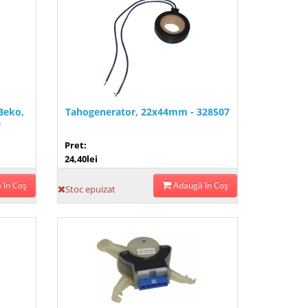
Beko,
Tahogenerator, 22x44mm - 328507
0
Pret:
24,40lei
 în Coş
Adaugă în Coş
Stoc epuizat