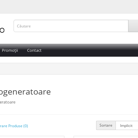
Promoții
Contact
ogeneratoare
eratoare
Sortare
are Produse (0)