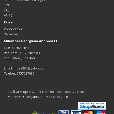
SOL
SAL
ANPC
Extra
Producători
Returnări
Mihancea Georgiana Andreea I.I.
CUI: RO28266011
Reg. com.: F05/610/2011
Loc. Salard, Jud.Bihor
Email:
mpg8387@yahoo.com
Telefon:
0757627635
Realizat si optimizat SEO de
https://mixtservices.ro
Mihancea Georgiana Andreea I.I. © 2026