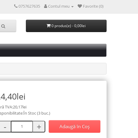
0757627635
Contul meu
Favorite (0)
0 produs(e) - 0,00lei
4,40lei
ră TVA:20,17lei
sponibilitate:În Stoc (3 buc.)
Adaugă în Coş