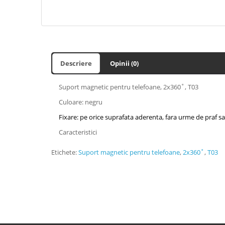
Descriere
Opinii (0)
Suport magnetic pentru telefoane, 2x360˚, T03
Culoare: negru
Fixare: pe orice suprafata aderenta, fara urme de praf s
Caracteristici
Etichete:
Suport magnetic pentru telefoane
,
2x360˚
,
T03