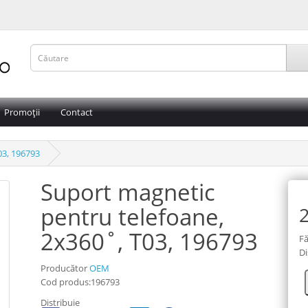
Promoții
Contact
03, 196793
Suport magnetic
pentru telefoane,
2
2x360˚, T03, 196793
Fă
Di
Producător
OEM
Cod produs:196793
Distribuie