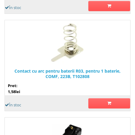
În stoc
Contact cu arc pentru baterii R03, pentru 1 baterie,
COMF, 223B, T102808
Pret:
1,58lei
În stoc