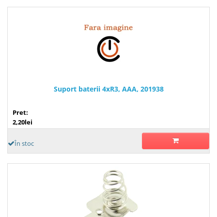
Suport baterii 4xR3, AAA, 201938
Pret:
2,20lei
În stoc