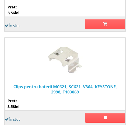
Pret:
3,56lei
În stoc
Clips pentru baterii MC621, SC621, V364, KEYSTONE,
2998, T103069
Pret:
3,58lei
În stoc