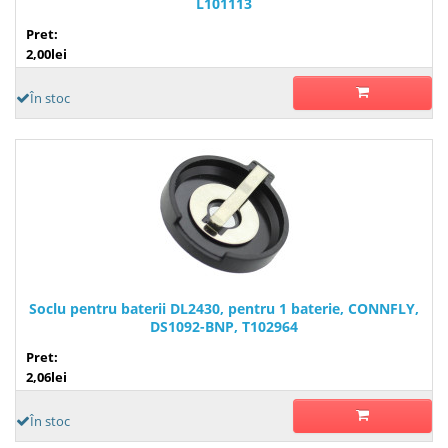
L101113
Pret:
2,00lei
În stoc
Soclu pentru baterii DL2430, pentru 1 baterie, CONNFLY,
DS1092-BNP, T102964
Pret:
2,06lei
În stoc