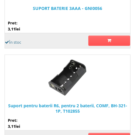
SUPORT BATERIE 3AAA - GNI0056
Pret:
3,11lei
În stoc
Suport pentru baterii R6, pentru 2 baterii, COMF, BH-321-
1P, T102855
Pret:
3,11lei