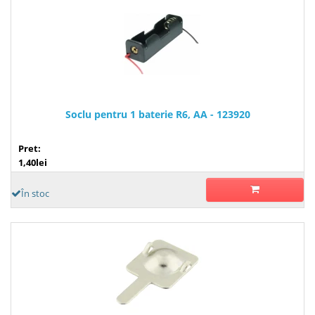
Soclu pentru 1 baterie R6, AA - 123920
Pret:
1,40lei
În stoc