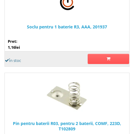
Soclu pentru 1 baterie R3, AAA, 201937
Pret:
1,16lei
În stoc
Pin pentru baterii R03, pentru 2 baterii, COMF, 223D,
T102809