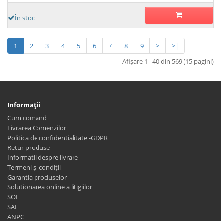
În stoc
1
2
3
4
5
6
7
8
9
>
>|
Afişare 1 - 40 din 569 (15 pagini)
Informaţii
Cum comand
Livrarea Comenzilor
Politica de confidentialitate -GDPR
Retur produse
Informatii despre livrare
Termeni și condiții
Garantia produselor
Solutionarea online a litigiilor
SOL
SAL
ANPC