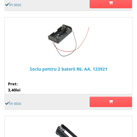
În stoc
Soclu pentru 2 baterii R6, AA, 123921
Pret:
3,40lei
În stoc