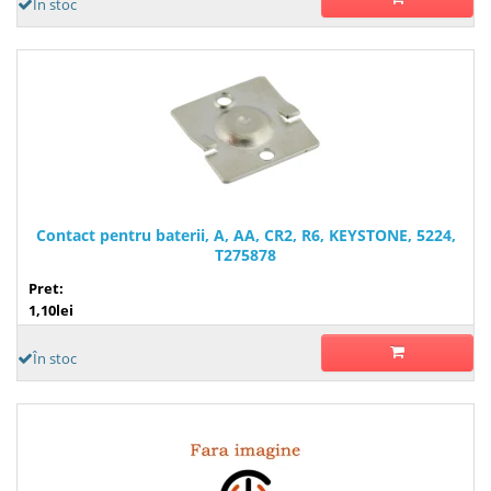
În stoc
Contact pentru baterii, A, AA, CR2, R6, KEYSTONE, 5224,
T275878
Pret:
1,10lei
În stoc