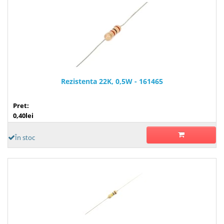
Rezistenta 22K, 0,5W - 161465
Pret:
0,40lei
În stoc