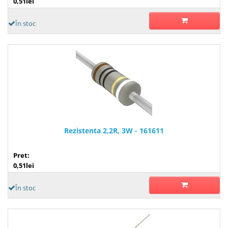
0,51lei
În stoc
Rezistenta 2,2R, 3W - 161611
Pret:
0,51lei
În stoc