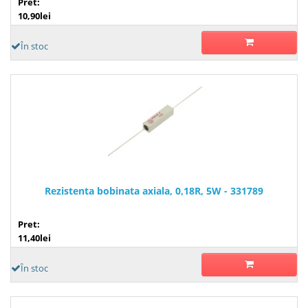
Pret:
10,90lei
În stoc
Rezistenta bobinata axiala, 0,18R, 5W - 331789
Pret:
11,40lei
În stoc