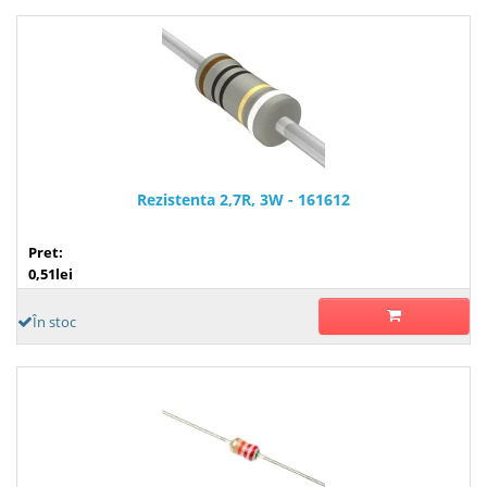
Rezistenta 2,7R, 3W - 161612
Pret:
0,51lei
În stoc