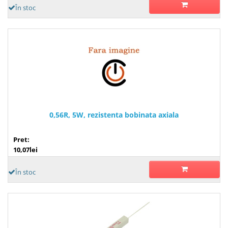
În stoc
0,56R, 5W, rezistenta bobinata axiala
Pret:
10,07lei
În stoc