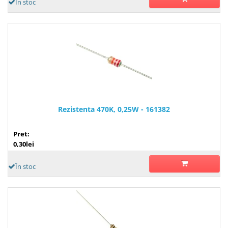
În stoc
Rezistenta 470K, 0,25W - 161382
Pret:
0,30lei
În stoc