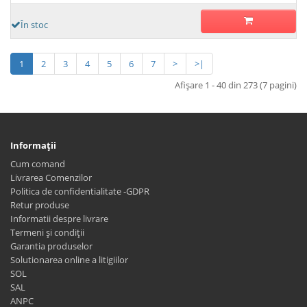
În stoc
1
2
3
4
5
6
7
>
>|
Afişare 1 - 40 din 273 (7 pagini)
Informaţii
Cum comand
Livrarea Comenzilor
Politica de confidentialitate -GDPR
Retur produse
Informatii despre livrare
Termeni și condiții
Garantia produselor
Solutionarea online a litigiilor
SOL
SAL
ANPC