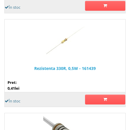
În stoc
Rezistenta 330R, 0,5W - 161439
Pret:
0,41lei
În stoc