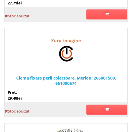
27,71lei
Stoc epuizat
Clema fixare perii colectoare, Merloni 266001500,
651000674
Pret:
29,48lei
Stoc epuizat