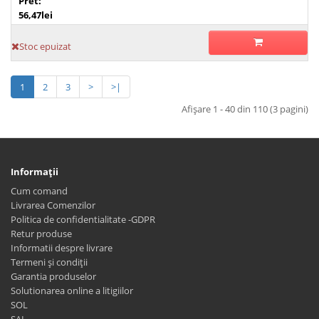
Pret:
56,47lei
Stoc epuizat
1
2
3
>
>|
Afişare 1 - 40 din 110 (3 pagini)
Informaţii
Cum comand
Livrarea Comenzilor
Politica de confidentialitate -GDPR
Retur produse
Informatii despre livrare
Termeni și condiții
Garantia produselor
Solutionarea online a litigiilor
SOL
SAL