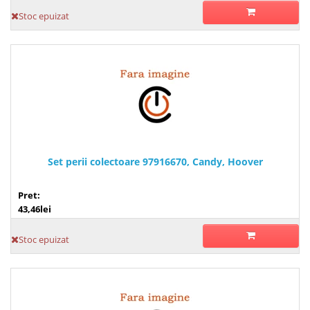
Stoc epuizat
Set perii colectoare 97916670, Candy, Hoover
Pret:
43,46lei
Stoc epuizat