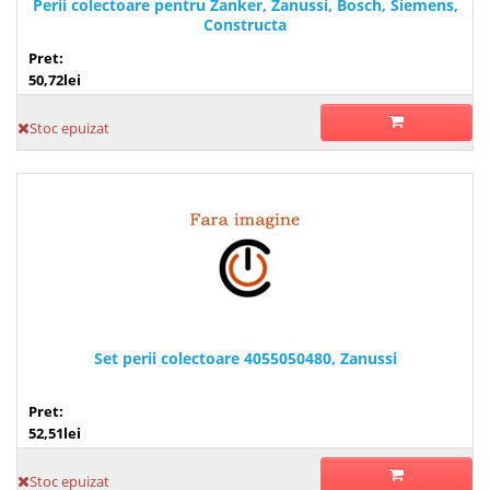
Perii colectoare pentru Zanker, Zanussi, Bosch, Siemens,
Constructa
Pret:
50,72lei
Stoc epuizat
Set perii colectoare 4055050480, Zanussi
Pret:
52,51lei
Stoc epuizat