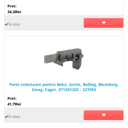
Pret:
34,30lei
În stoc
Perie colectoare pentru Beko, Arctic, Belling, Blomberg,
Smeg, Fagor, 371201202 - 327955
Pret:
41,79lei
În stoc