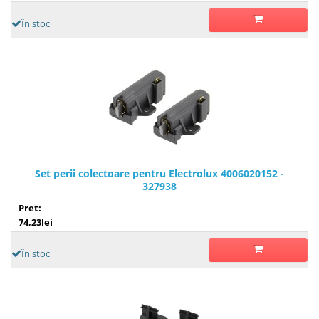
În stoc
Set perii colectoare pentru Electrolux 4006020152 -
327938
Pret:
74,23lei
În stoc