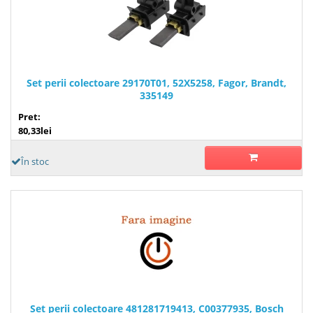
Set perii colectoare 29170T01, 52X5258, Fagor, Brandt,
335149
Pret:
80,33lei
În stoc
Set perii colectoare 481281719413, C00377935, Bosch