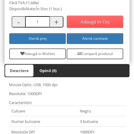
Fără TVA:11,68lei
Disponibilitate:În Stoc (1 buc.)
Adaugă în Coş
Alertă preț
Alertă cantitate
Adaugă in Wishlist
Compară produsul
Descriere
Opinii (0)
Mouse Optic, USB, 1000 dpi
Rezolutie: 1000DPI
Caracteristici
Culoare
Negru
Numar butoane
3 butoane
Rezolutie DPI
1000DPI