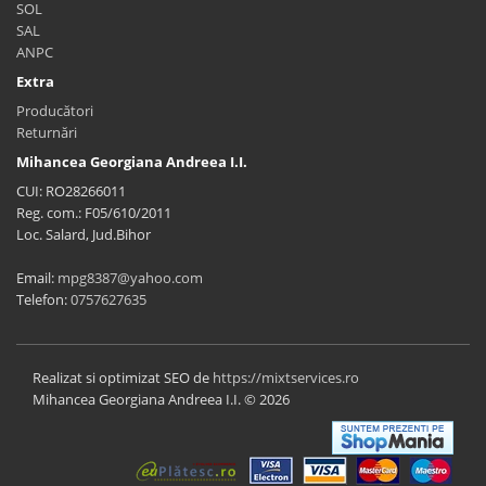
SOL
SAL
ANPC
Extra
Producători
Returnări
Mihancea Georgiana Andreea I.I.
CUI: RO28266011
Reg. com.: F05/610/2011
Loc. Salard, Jud.Bihor
Email:
mpg8387@yahoo.com
Telefon:
0757627635
Realizat si optimizat SEO de
https://mixtservices.ro
Mihancea Georgiana Andreea I.I. © 2026