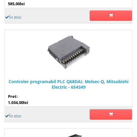
585,00lei
În stoc
Controler programabil PLC Q68DAI, Melsec-Q, Mitsubishi
Electric - 654349
Pret:
1.034,00lei
În stoc