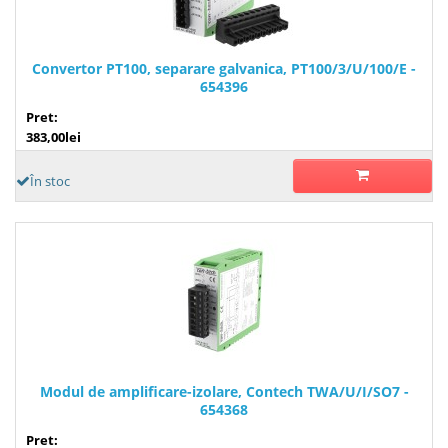
Convertor PT100, separare galvanica, PT100/3/U/100/E -
654396
Pret:
383,00lei
În stoc
Modul de amplificare-izolare, Contech TWA/U/I/SO7 -
654368
Pret: