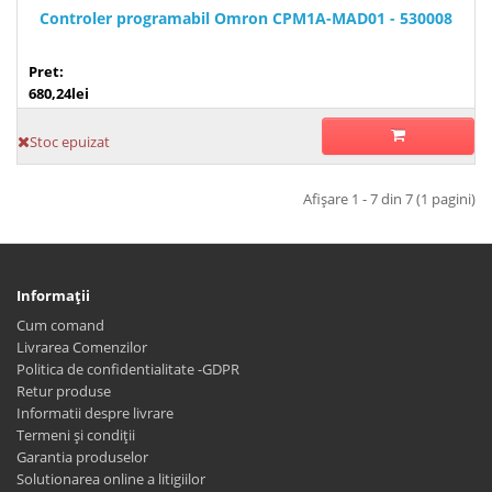
Controler programabil Omron CPM1A-MAD01 - 530008
Pret:
680,24lei
Stoc epuizat
Afişare 1 - 7 din 7 (1 pagini)
Informaţii
Cum comand
Livrarea Comenzilor
Politica de confidentialitate -GDPR
Retur produse
Informatii despre livrare
Termeni și condiții
Garantia produselor
Solutionarea online a litigiilor