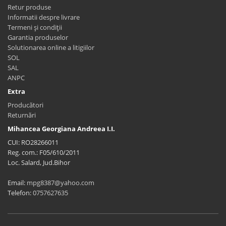
Retur produse
Informatii despre livrare
Termeni și condiții
Garantia produselor
Solutionarea online a litigiilor
SOL
SAL
ANPC
Extra
Producători
Returnări
Mihancea Georgiana Andreea I.I.
CUI: RO28266011
Reg. com.: F05/610/2011
Loc. Salard, Jud.Bihor
Email:
mpg8387@yahoo.com
Telefon:
0757627635