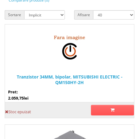
Comparare produse (0)
Sortare
Afisare
Tranzistor 34MM, bipolar, MITSUBISHI ELECTRIC -
QM150HY-2H
Pret:
2.059,75lei
Stoc epuizat