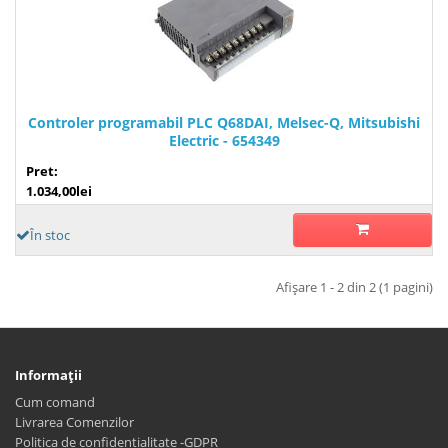
Controler programabil PLC Q68DAI, Melsec-Q, Mitsubishi
Electric - 654349
Pret:
1.034,00lei
În stoc
Afişare 1 - 2 din 2 (1 pagini)
Informaţii
Cum comand
Livrarea Comenzilor
Politica de confidentialitate -GDPR