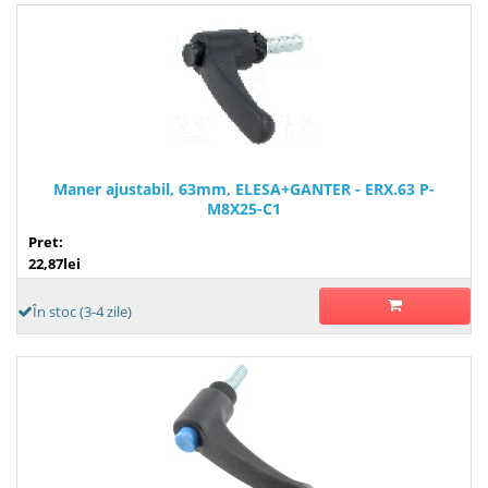
Maner ajustabil, 63mm, ELESA+GANTER - ERX.63 P-
M8X25-C1
Pret:
22,87lei
În stoc (3-4 zile)