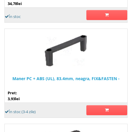
34,78lei
În stoc
Maner PC + ABS (UL), 83.4mm, neagra, FIX&FASTEN -
Pret:
3,93lei
În stoc (3-4 zile)