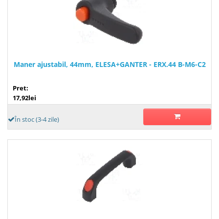
Maner ajustabil, 44mm, ELESA+GANTER - ERX.44 B-M6-C2
Pret:
17,92lei
În stoc (3-4 zile)