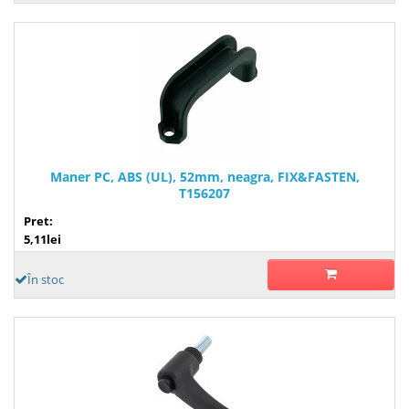
Maner PC, ABS (UL), 52mm, neagra, FIX&FASTEN,
T156207
Pret:
5,11lei
În stoc