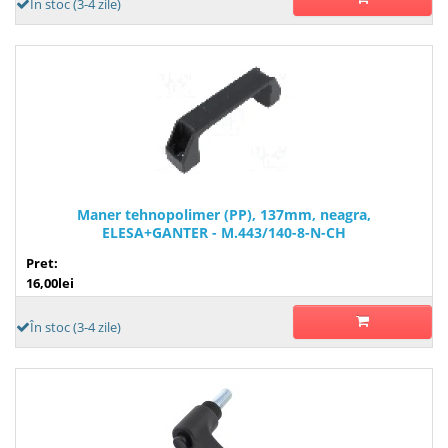
În stoc (3-4 zile)
Maner tehnopolimer (PP), 137mm, neagra,
ELESA+GANTER - M.443/140-8-N-CH
Pret:
16,00lei
În stoc (3-4 zile)