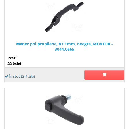
Maner polipropilena, 83.1mm, neagra, MENTOR -
3044.0665
Pret:
22,04lei
În stoc (3-4 zile)