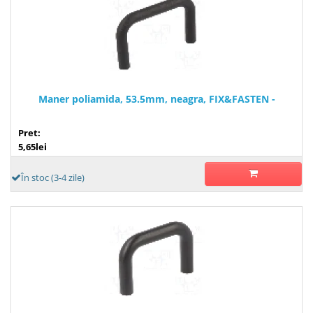
Maner poliamida, 53.5mm, neagra, FIX&FASTEN -
Pret:
5,65lei
În stoc (3-4 zile)