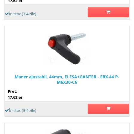
17,62lei
În stoc (3-4 zile)
Maner ajustabil, 44mm, ELESA+GANTER - ERX.44 P-
M6X30-C6
Pret:
17,62lei
În stoc (3-4 zile)