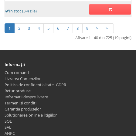
În stoc (3-4 zile)
1
2
3
4
5
6
7
8
9
>
>|
Afişare 1 - 40 din 725 (19 pagini)
Informaţii
Cum comand
Livrarea Comenzilor
Politica de confidentialitate -GDPR
Retur produse
Informatii despre livrare
Termeni și condiții
Garantia produselor
Solutionarea online a litigiilor
SOL
SAL
ANPC