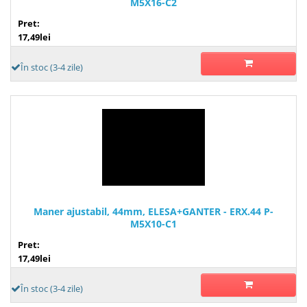
M5X16-C2
Pret:
17,49lei
În stoc (3-4 zile)
Maner ajustabil, 44mm, ELESA+GANTER - ERX.44 P-
M5X10-C1
Pret:
17,49lei
În stoc (3-4 zile)