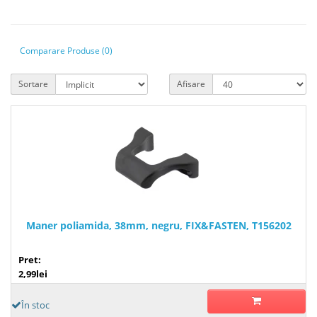
Comparare Produse (0)
Sortare
Afisare
Maner poliamida, 38mm, negru, FIX&FASTEN, T156202
Pret:
2,99lei
În stoc