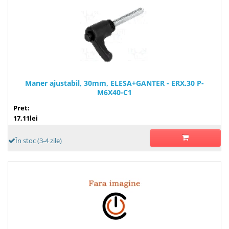
Maner ajustabil, 30mm, ELESA+GANTER - ERX.30 P-
M6X40-C1
Pret:
17,11lei
În stoc (3-4 zile)