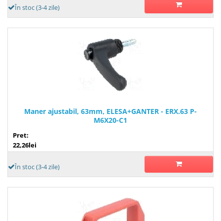
În stoc (3-4 zile)
Maner ajustabil, 63mm, ELESA+GANTER - ERX.63 P-
M6X20-C1
Pret:
22,26lei
În stoc (3-4 zile)