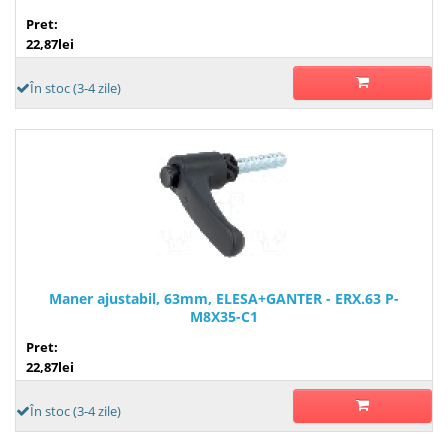
Pret:
22,87lei
În stoc (3-4 zile)
Maner ajustabil, 63mm, ELESA+GANTER - ERX.63 P-
M8X35-C1
Pret:
22,87lei
În stoc (3-4 zile)