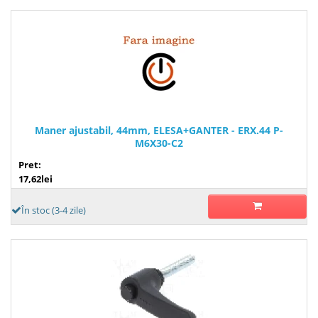
Maner ajustabil, 44mm, ELESA+GANTER - ERX.44 P-
M6X30-C2
Pret:
17,62lei
În stoc (3-4 zile)