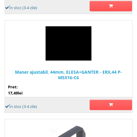
În stoc (3-4 zile)
Maner ajustabil, 44mm, ELESA+GANTER - ERX.44 P-
M5X16-C6
Pret:
17,49lei
În stoc (3-4 zile)