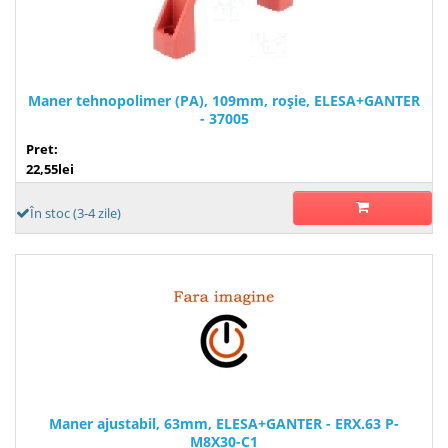
Maner tehnopolimer (PA), 109mm, roşie, ELESA+GANTER
- 37005
Pret:
22,55lei
În stoc (3-4 zile)
Maner ajustabil, 63mm, ELESA+GANTER - ERX.63 P-
M8X30-C1