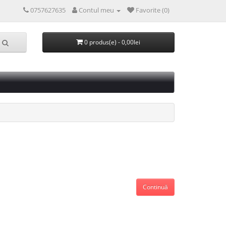
0757627635
Contul meu
Favorite (0)
0 produs(e) - 0,00lei
Continuă