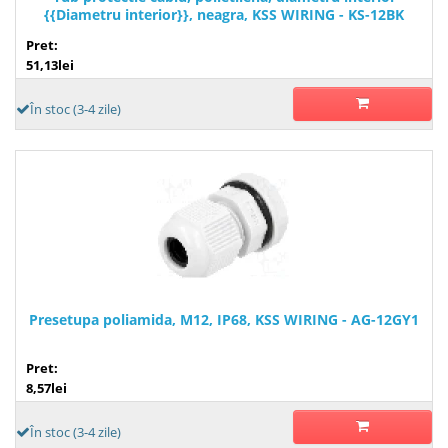
{{Diametru interior}}, neagra, KSS WIRING - KS-12BK
Pret:
51,13lei
În stoc (3-4 zile)
Presetupa poliamida, M12, IP68, KSS WIRING - AG-12GY1
Pret:
8,57lei
În stoc (3-4 zile)