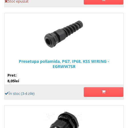
Stoc epuizat
Presetupa poliamida, PG7, IP68, KSS WIRING -
EGRWW7SR
Pret:
8,05lei
În stoc (3-4 zile)