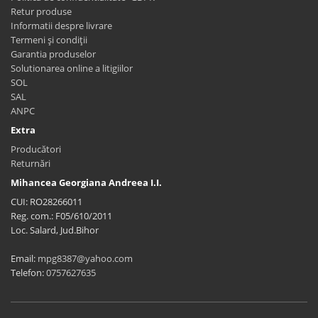
Retur produse
Informatii despre livrare
Termeni și condiții
Garantia produselor
Solutionarea online a litigiilor
SOL
SAL
ANPC
Extra
Producători
Returnări
Mihancea Georgiana Andreea I.I.
CUI: RO28266011
Reg. com.: F05/610/2011
Loc. Salard, Jud.Bihor
Email:
mpg8387@yahoo.com
Telefon:
0757627635