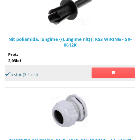
Nit poliamida, lungime {{Lungime nit}}, KSS WIRING - SR-
0612K
Pret:
2,03lei
În stoc (3-4 zile)