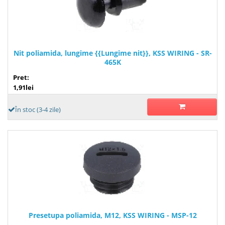
Nit poliamida, lungime {{Lungime nit}}, KSS WIRING - SR-
465K
Pret:
1,91lei
În stoc (3-4 zile)
Presetupa poliamida, M12, KSS WIRING - MSP-12