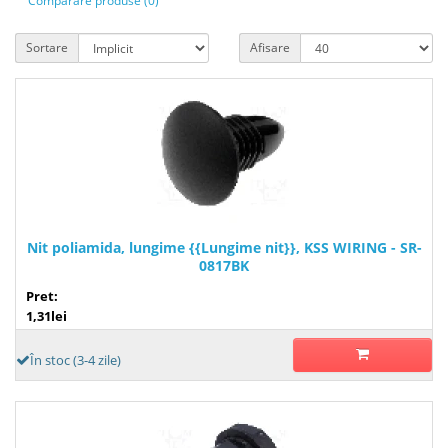
Comparare produse (0)
Sortare
Afisare
Nit poliamida, lungime {{Lungime nit}}, KSS WIRING - SR-
0817BK
Pret:
1,31lei
În stoc (3-4 zile)