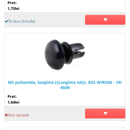
Pret:
1,73lei
În stoc (3-4 zile)
Nit poliamida, lungime {{Lungime nit}}, KSS WIRING - SR-
450K
Pret:
1,64lei
Stoc epuizat