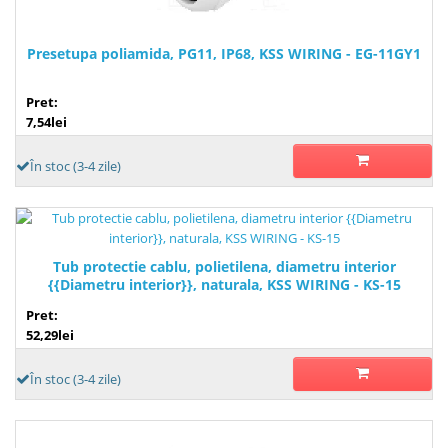
Presetupa poliamida, PG11, IP68, KSS WIRING - EG-11GY1
Pret:
7,54lei
În stoc (3-4 zile)
Tub protectie cablu, polietilena, diametru interior
{{Diametru interior}}, naturala, KSS WIRING - KS-15
Pret:
52,29lei
În stoc (3-4 zile)