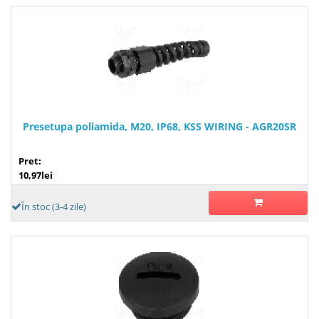
Presetupa poliamida, M20, IP68, KSS WIRING - AGR20SR
Pret:
10,97lei
În stoc (3-4 zile)