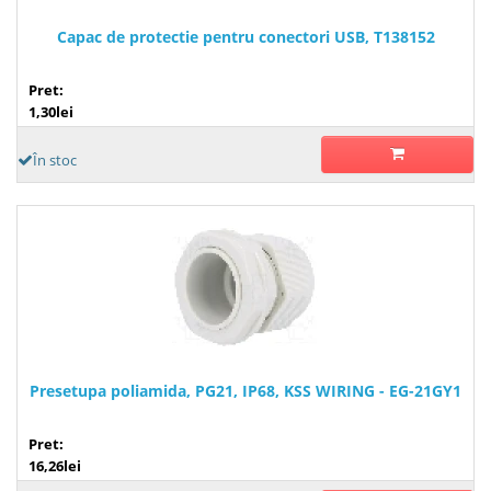
Capac de protectie pentru conectori USB, T138152
Pret:
1,30lei
În stoc
Presetupa poliamida, PG21, IP68, KSS WIRING - EG-21GY1
Pret:
16,26lei