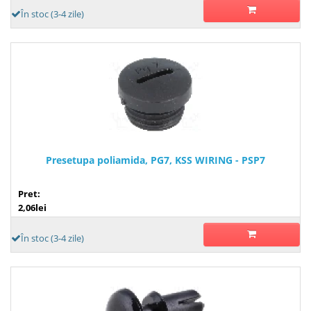
În stoc (3-4 zile)
Presetupa poliamida, PG7, KSS WIRING - PSP7
Pret:
2,06lei
În stoc (3-4 zile)