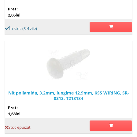
Pret:
2,06lei
În stoc (3-4 zile)
Nit poliamida, 3.2mm, lungime 12.9mm, KSS WIRING, SR-
0313, T218184
Pret:
1,68lei
Stoc epuizat