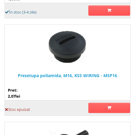
În stoc (3-4 zile)
Presetupa poliamida, M16, KSS WIRING - MSP16
Pret:
2,07lei
Stoc epuizat