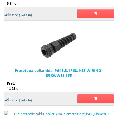
5,84lei
În stoc (3-4 zile)
Presetupa poliamida, PG13,5, IP68, KSS WIRING -
EGRWW13.5SR
Pret:
14,25lei
În stoc (3-4 zile)