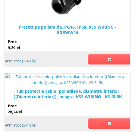
Presetupa poliamida, PG16, IP68, KSS WIRING -
EGRWW16
Pret:
9,39lei
În stoc (3-4 zile)
Tub protectie cablu, polietilena, diametru interior
{{Diametru interior}}, neagra, KSS WIRING - KS-6LBK
Pret:
28,24lei
În stoc (3-4 zile)