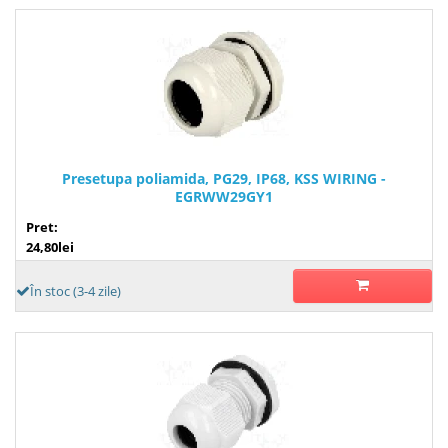
Presetupa poliamida, PG29, IP68, KSS WIRING -
EGRWW29GY1
Pret:
24,80lei
În stoc (3-4 zile)