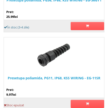
Presetupa poliamida, PG36, IP68, KSS WIRING - EG-36GY1
Pret:
25,99lei
În stoc (3-4 zile)
Presetupa poliamida, PG11, IP68, KSS WIRING - EG-11SR
Pret:
9,97lei
Stoc epuizat