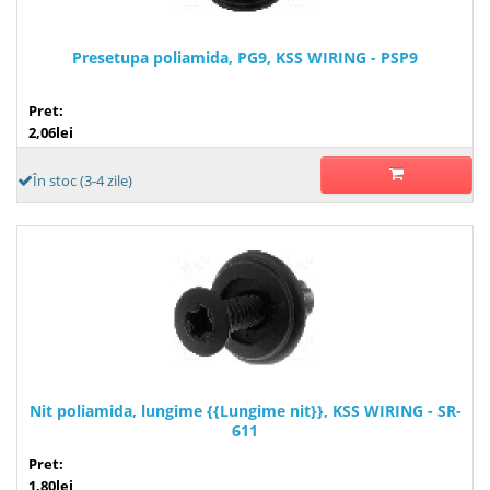
Presetupa poliamida, PG9, KSS WIRING - PSP9
Pret:
2,06lei
În stoc (3-4 zile)
Nit poliamida, lungime {{Lungime nit}}, KSS WIRING - SR-
611
Pret:
1,80lei