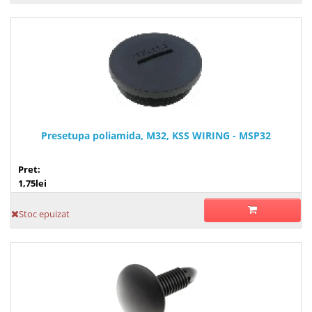
Presetupa poliamida, M32, KSS WIRING - MSP32
Pret:
1,75lei
Stoc epuizat