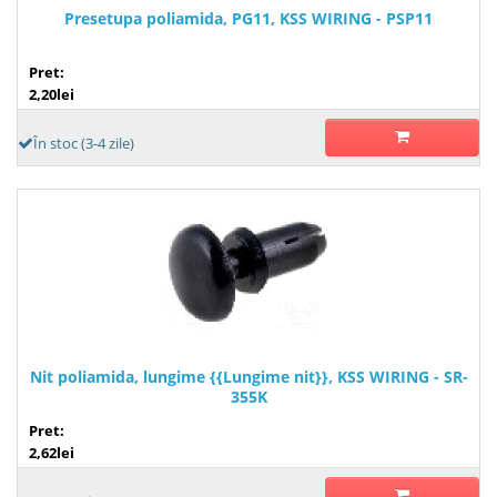
Presetupa poliamida, PG11, KSS WIRING - PSP11
Pret:
2,20lei
În stoc (3-4 zile)
Nit poliamida, lungime {{Lungime nit}}, KSS WIRING - SR-
355K
Pret:
2,62lei