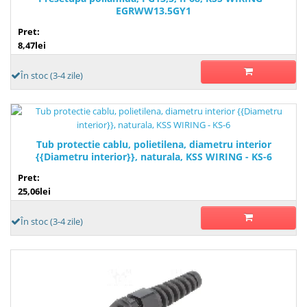
EGRWW13.5GY1
Pret:
8,47lei
În stoc (3-4 zile)
Tub protectie cablu, polietilena, diametru interior
{{Diametru interior}}, naturala, KSS WIRING - KS-6
Pret:
25,06lei
În stoc (3-4 zile)