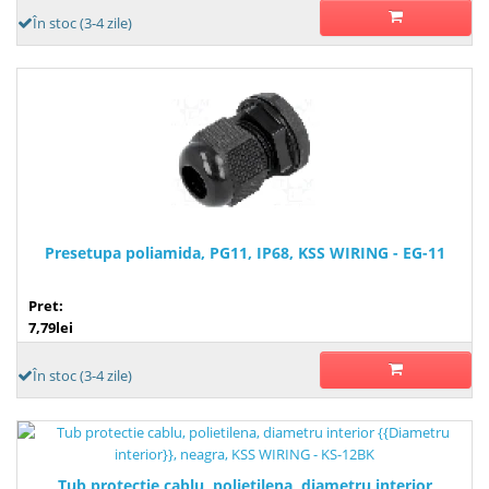
În stoc (3-4 zile)
Presetupa poliamida, PG11, IP68, KSS WIRING - EG-11
Pret:
7,79lei
În stoc (3-4 zile)
Tub protectie cablu, polietilena, diametru interior