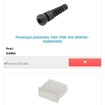
Presetupa poliamida, PG9, IP68, KSS WIRING -
EGRWW9SR
Pret:
9,63lei
În stoc (3-4 zile)