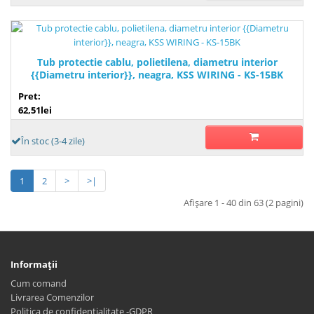
Tub protectie cablu, polietilena, diametru interior
{{Diametru interior}}, neagra, KSS WIRING - KS-15BK
Pret:
62,51lei
În stoc (3-4 zile)
1
2
>
>|
Afişare 1 - 40 din 63 (2 pagini)
Informaţii
Cum comand
Livrarea Comenzilor
Politica de confidentialitate -GDPR