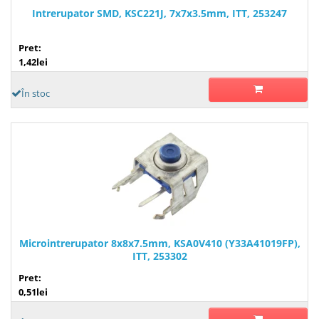
Intrerupator SMD, KSC221J, 7x7x3.5mm, ITT, 253247
Pret:
1,42lei
În stoc
Microintrerupator 8x8x7.5mm, KSA0V410 (Y33A41019FP),
ITT, 253302
Pret:
0,51lei