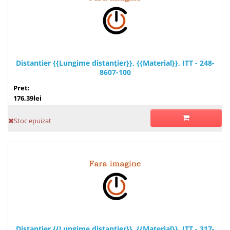
Distantier {{Lungime distanţier}}, {{Material}}, ITT - 248-
8607-100
Pret:
176,39lei
Stoc epuizat
Distantier {{Lungime distanţier}}, {{Material}}, ITT - 317-