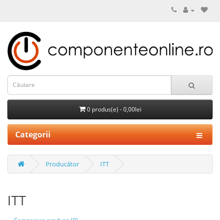
0 produs(e) - 0,00lei
Categorii
Producător
ITT
ITT