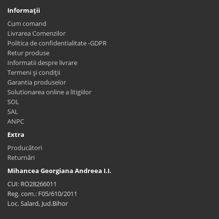
Informaţii
Cum comand
Livrarea Comenzilor
Politica de confidentialitate -GDPR
Retur produse
Informatii despre livrare
Termeni și condiții
Garantia produselor
Solutionarea online a litigiilor
SOL
SAL
ANPC
Extra
Producători
Returnări
Mihancea Georgiana Andreea I.I.
CUI: RO28266011
Reg. com.: F05/610/2011
Loc. Salard, Jud.Bihor