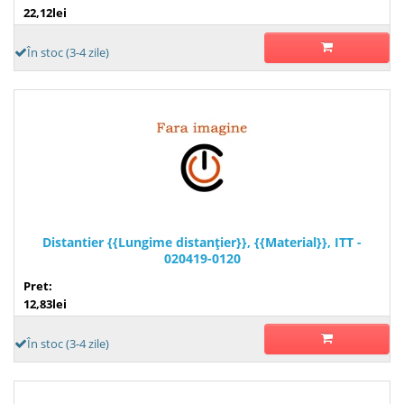
22,12lei
În stoc (3-4 zile)
Distantier {{Lungime distanţier}}, {{Material}}, ITT -
020419-0120
Pret:
12,83lei
În stoc (3-4 zile)