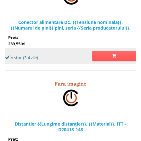
Conector alimentare DC, {{Tensiune nominala}},
{{Numarul de pini}} pini, seria {{Seria producatorului}},
{{Dimensiune pin}}. ITT - 448-0171-000
Pret:
239,55lei
În stoc (3-4 zile)
Distantier {{Lungime distanţier}}, {{Material}}, ITT -
D20418-148
Pret: