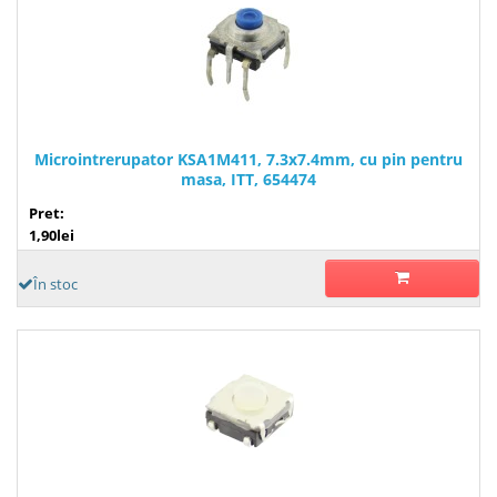
Microintrerupator KSA1M411, 7.3x7.4mm, cu pin pentru
masa, ITT, 654474
Pret:
1,90lei
În stoc