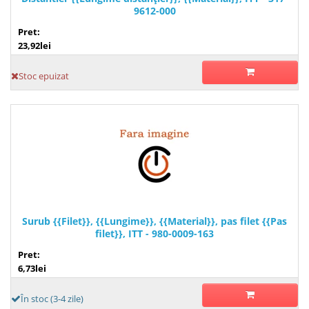
9612-000
Pret:
23,92lei
Stoc epuizat
Surub {{Filet}}, {{Lungime}}, {{Material}}, pas filet {{Pas
filet}}, ITT - 980-0009-163
Pret:
6,73lei
În stoc (3-4 zile)