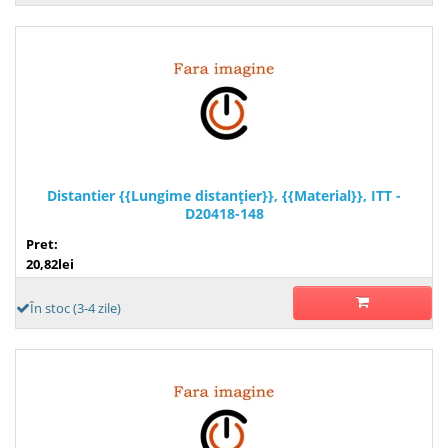
Distantier {{Lungime distanţier}}, {{Material}}, ITT -
D20418-148
Pret:
20,82lei
În stoc (3-4 zile)