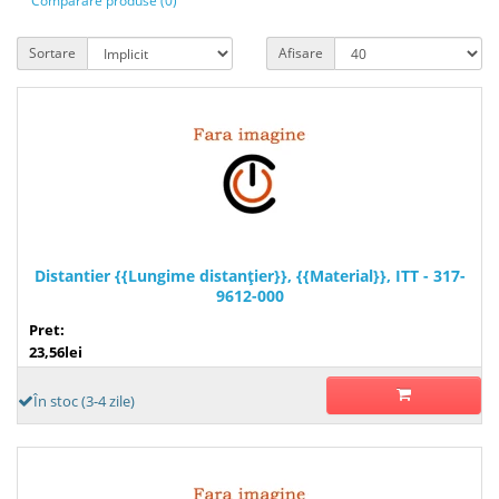
Comparare produse (0)
Sortare
Afisare
Distantier {{Lungime distanţier}}, {{Material}}, ITT - 317-
9612-000
Pret:
23,56lei
În stoc (3-4 zile)