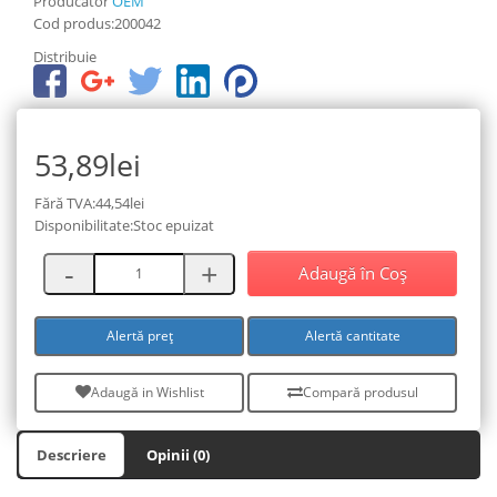
Producător
OEM
Cod produs:200042
Distribuie
53,89lei
Fără TVA:44,54lei
Disponibilitate:Stoc epuizat
Adaugă în Coş
Alertă preț
Alertă cantitate
Adaugă in Wishlist
Compară produsul
Descriere
Opinii (0)