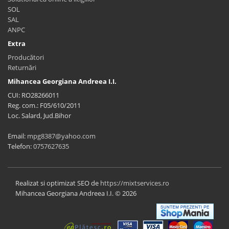
SOL
SAL
ANPC
Extra
Producători
Returnări
Mihancea Georgiana Andreea I.I.
CUI: RO28266011
Reg. com.: F05/610/2011
Loc. Salard, Jud.Bihor
Email:
mpg8387@yahoo.com
Telefon:
0757627635
Realizat si optimizat SEO de
https://mixtservices.ro
Mihancea Georgiana Andreea I.I. © 2026