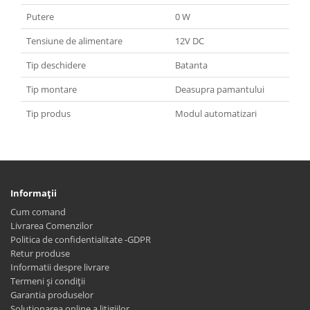
Putere
0 W
Tensiune de alimentare
12V DC
Tip deschidere
Batanta
Tip montare
Deasupra pamantului
Tip produs
Modul automatizari
Informaţii
Cum comand
Livrarea Comenzilor
Politica de confidentialitate -GDPR
Retur produse
Informatii despre livrare
Termeni și condiții
Garantia produselor
Solutionarea online a litigiilor