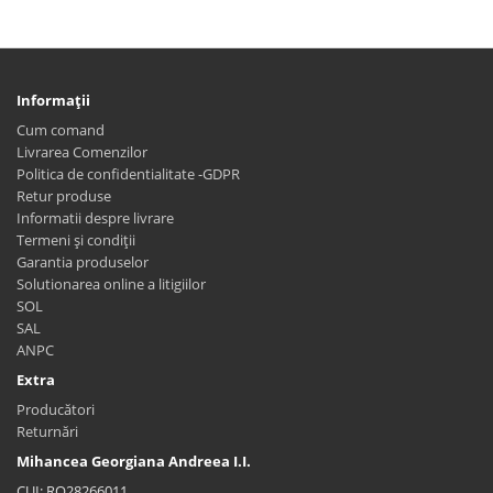
Informaţii
Cum comand
Livrarea Comenzilor
Politica de confidentialitate -GDPR
Retur produse
Informatii despre livrare
Termeni și condiții
Garantia produselor
Solutionarea online a litigiilor
SOL
SAL
ANPC
Extra
Producători
Returnări
Mihancea Georgiana Andreea I.I.
CUI: RO28266011