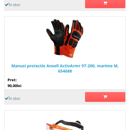
În stoc
Manusi protectie Ansell ActivArmr 97-200, marime M,
654688
Pret:
90,00lei
În stoc