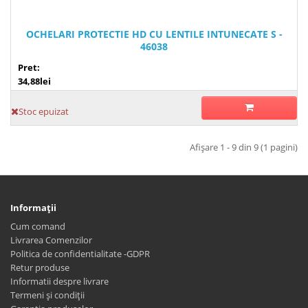
OCHELARI PROTECTIE HD CU LENTILE INTUNECATE S -
46038
Pret:
34,88lei
Stoc epuizat
Afişare 1 - 9 din 9 (1 pagini)
Informaţii
Cum comand
Livrarea Comenzilor
Politica de confidentialitate -GDPR
Retur produse
Informatii despre livrare
Termeni și condiții