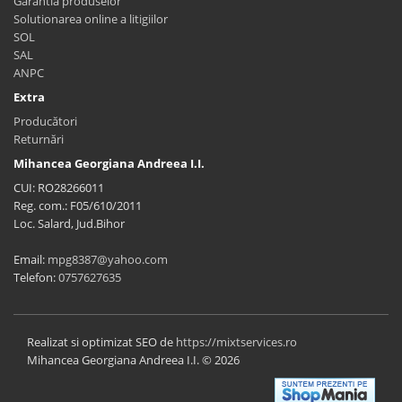
Garantia produselor
Solutionarea online a litigiilor
SOL
SAL
ANPC
Extra
Producători
Returnări
Mihancea Georgiana Andreea I.I.
CUI: RO28266011
Reg. com.: F05/610/2011
Loc. Salard, Jud.Bihor
Email:
mpg8387@yahoo.com
Telefon:
0757627635
Realizat si optimizat SEO de
https://mixtservices.ro
Mihancea Georgiana Andreea I.I. © 2026