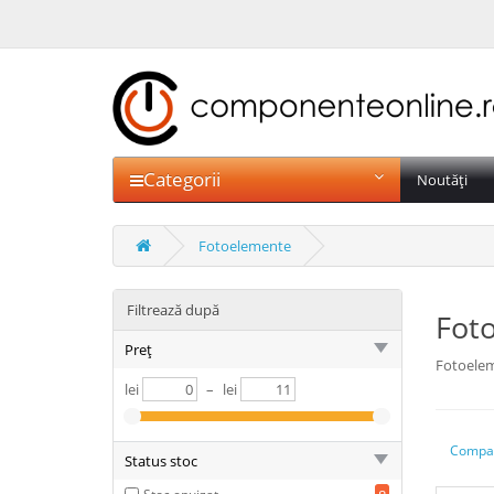
Categorii
Noutăți
Fotoelemente
Filtrează după
Fot
Preț
Fotoele
lei
–
lei
Compar
Status stoc