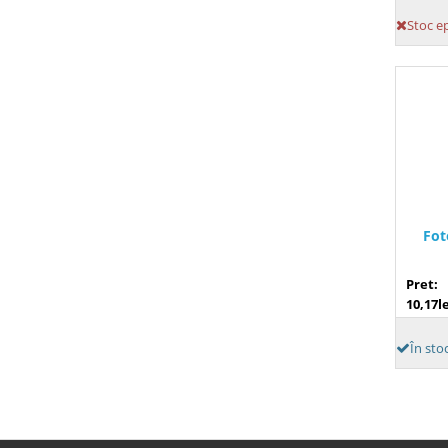
Stoc e
Fot
Pret:
10,17le
În stoc