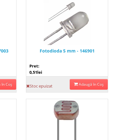
7003
Fotodioda 5 mm - 146901
Pret:
0,51lei
 în Coş
Adaugă în Coş
Stoc epuizat