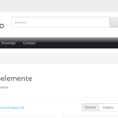
Promoții
Contact
oelemente
mente
Sortare
are Produse (0)