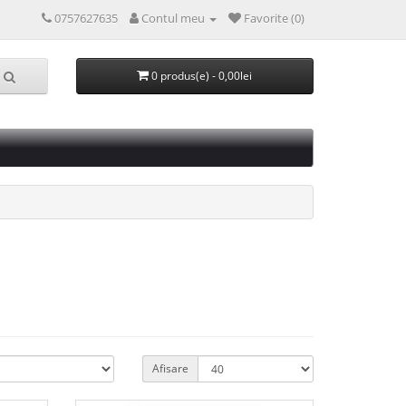
0757627635
Contul meu
Favorite (0)
0 produs(e) - 0,00lei
Afisare