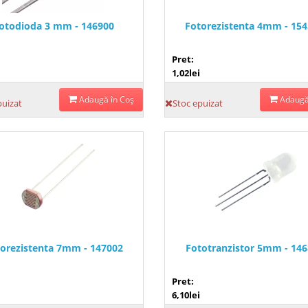
otodioda 3 mm - 146900
Fotorezistenta 4mm - 15
Pret:
1,02lei
Adaugă în Coş
Adaugă
puizat
Stoc epuizat
orezistenta 7mm - 147002
Fototranzistor 5mm - 14
Pret:
6,10lei