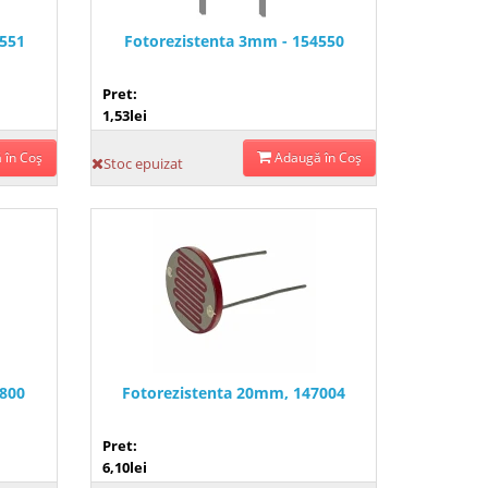
4551
Fotorezistenta 3mm - 154550
Pret:
1,53lei
 în Coş
Adaugă în Coş
Stoc epuizat
6800
Fotorezistenta 20mm, 147004
Pret:
6,10lei