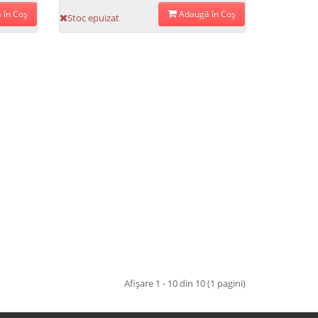
 în Coş
Adaugă în Coş
Stoc epuizat
Afişare 1 - 10 din 10 (1 pagini)