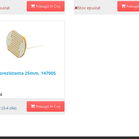
Adaugă în Coş
Adaugă
puizat
Stoc epuizat
orezistenta 25mm, 147005
i
Adaugă în Coş
 (3-4 zile)