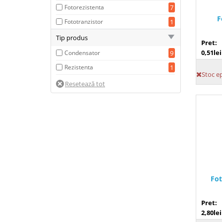
Fotorezistenta
7
F
Fototranzistor
1
Tip produs
Pret:
0,51lei
Condensator
9
Rezistenta
1
Stoc e
Fot
Pret:
2,80lei