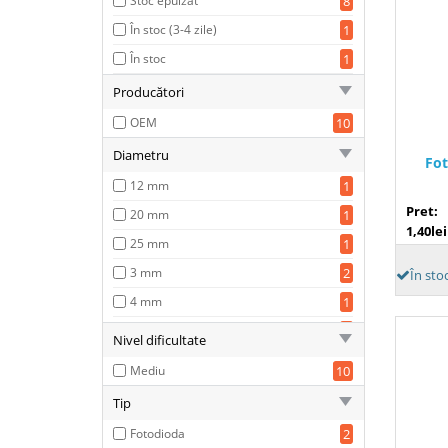
Stoc epuizat
8
În stoc (3-4 zile)
1
În stoc
1
Producători
OEM
10
Diametru
Fot
12 mm
1
Pret:
20 mm
1
1,40lei
25 mm
1
3 mm
2
În sto
4 mm
1
5 mm
3
Nivel dificultate
7mm
1
Mediu
10
Tip
Fotodioda
2