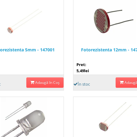
orezistenta 5mm - 147001
Fotorezistenta 12mm - 14
Pret:
5,49lei
Adaugă în Coş
Adaugă
c
În stoc