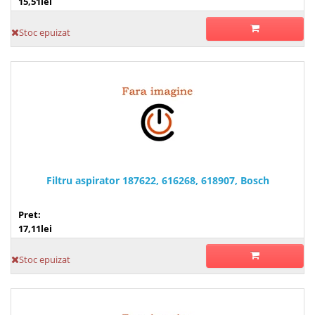
15,51lei
Stoc epuizat
Filtru aspirator 187622, 616268, 618907, Bosch
Pret:
17,11lei
Stoc epuizat