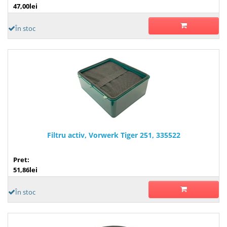
47,00lei
În stoc
Filtru activ, Vorwerk Tiger 251, 335522
Pret:
51,86lei
În stoc