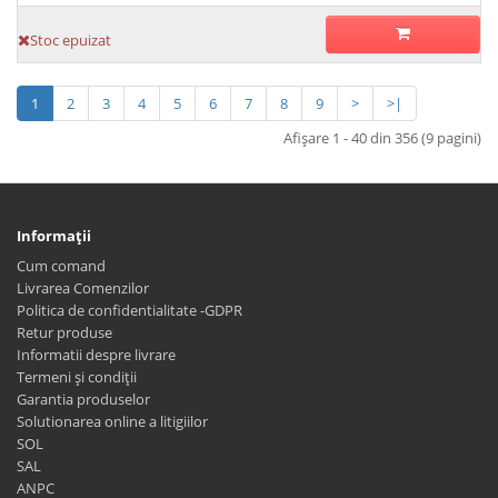
Stoc epuizat
1
2
3
4
5
6
7
8
9
>
>|
Afişare 1 - 40 din 356 (9 pagini)
Informaţii
Cum comand
Livrarea Comenzilor
Politica de confidentialitate -GDPR
Retur produse
Informatii despre livrare
Termeni și condiții
Garantia produselor
Solutionarea online a litigiilor
SOL
SAL
ANPC