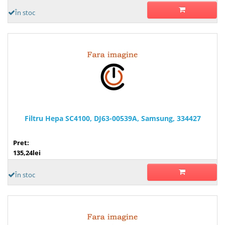
În stoc
Filtru Hepa SC4100, DJ63-00539A, Samsung, 334427
Pret:
135,24lei
În stoc