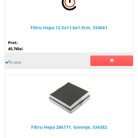
Filtru Hepa 12,5x11,6x1,9cm, 334661
Pret:
45,76lei
În stoc
Filtru Hepa 286171, Gorenje, 334382