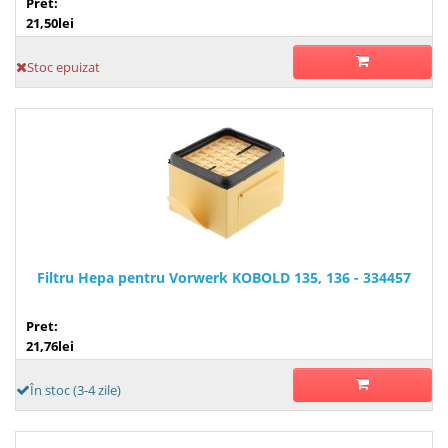
Pret:
21,50lei
Stoc epuizat
Filtru Hepa pentru Vorwerk KOBOLD 135, 136 - 334457
Pret:
21,76lei
În stoc (3-4 zile)