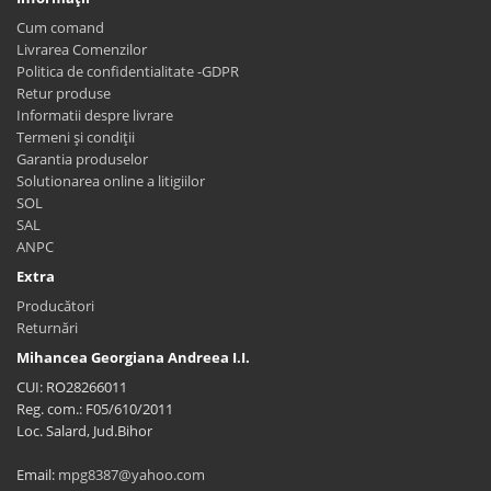
Cum comand
Livrarea Comenzilor
Politica de confidentialitate -GDPR
Retur produse
Informatii despre livrare
Termeni și condiții
Garantia produselor
Solutionarea online a litigiilor
SOL
SAL
ANPC
Extra
Producători
Returnări
Mihancea Georgiana Andreea I.I.
CUI: RO28266011
Reg. com.: F05/610/2011
Loc. Salard, Jud.Bihor
Email:
mpg8387@yahoo.com