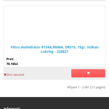
Filtru deshidrator R134A,R600A, DRS15, 15gr, Vulkan
Lokring - 328827
Pret:
70,16lei
Stoc epuizat
Afişare 1 - 2 din 2 (1 pagini)
Informaţii