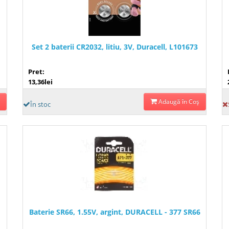
Set 2 baterii CR2032, litiu, 3V, Duracell, L101673
Pret:
13,36lei
Adaugă în Coş
În stoc
Baterie SR66, 1.55V, argint, DURACELL - 377 SR66