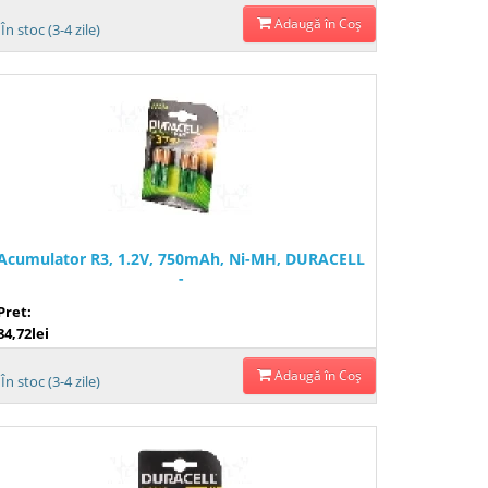
Adaugă în Coş
În stoc (3-4 zile)
Acumulator R3, 1.2V, 750mAh, Ni-MH, DURACELL
-
Pret:
84,72lei
Adaugă în Coş
În stoc (3-4 zile)