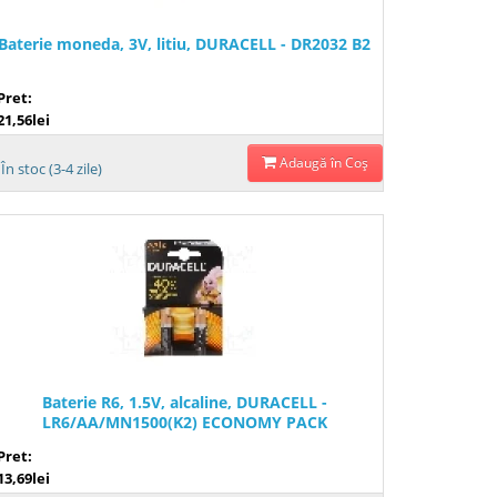
Baterie moneda, 3V, litiu, DURACELL - DR2032 B2
Pret:
21,56lei
Adaugă în Coş
În stoc (3-4 zile)
Baterie R6, 1.5V, alcaline, DURACELL -
LR6/AA/MN1500(K2) ECONOMY PACK
Pret:
13,69lei