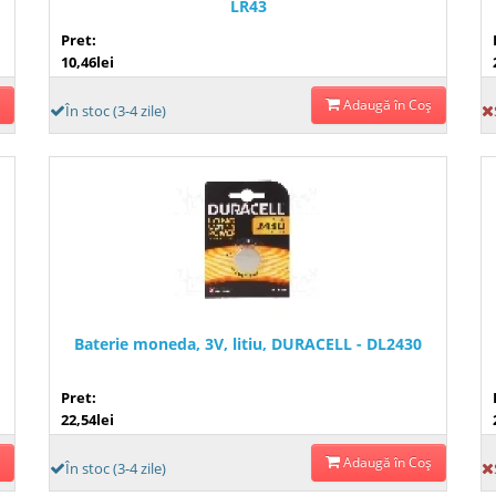
LR43
Pret:
10,46lei
Adaugă în Coş
În stoc (3-4 zile)
Baterie moneda, 3V, litiu, DURACELL - DL2430
Pret:
22,54lei
Adaugă în Coş
În stoc (3-4 zile)