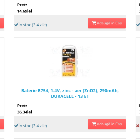
Pret:
14,69lei
Adaugă în Coş
În stoc (3-4 zile)
Baterie R754, 1.4V, zinc - aer (ZnO2), 290mAh,
DURACELL - 13 ET
Pret:
36,34lei
Adaugă în Coş
În stoc (3-4 zile)