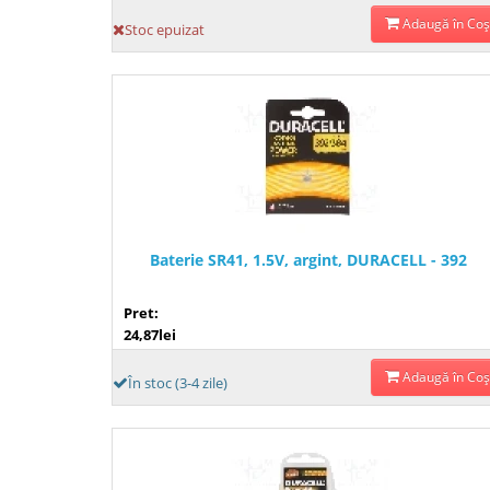
Adaugă în Coş
Stoc epuizat
Baterie SR41, 1.5V, argint, DURACELL - 392
Pret:
24,87lei
Adaugă în Coş
În stoc (3-4 zile)