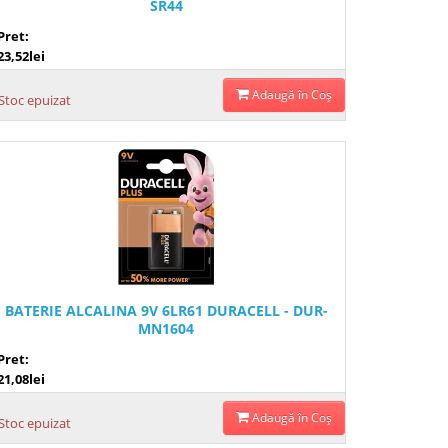
SR44
Pret:
23,52lei
Adaugă în Coş
Stoc epuizat
BATERIE ALCALINA 9V 6LR61 DURACELL - DUR-
MN1604
Pret:
21,08lei
Adaugă în Coş
Stoc epuizat