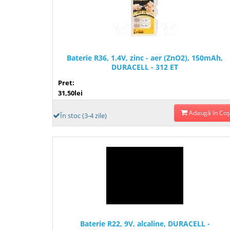
Baterie R36, 1.4V, zinc - aer (ZnO2), 150mAh,
DURACELL - 312 ET
Pret:
31,50lei
Adaugă în Coş
În stoc (3-4 zile)
Baterie R22, 9V, alcaline, DURACELL -