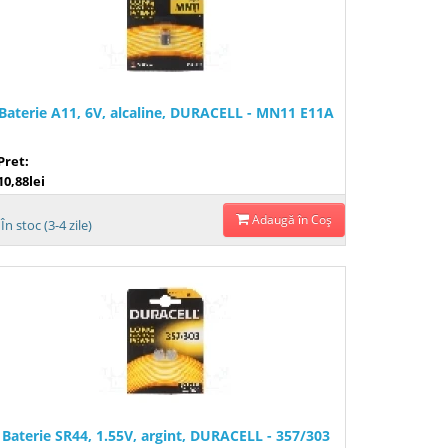
Baterie A11, 6V, alcaline, DURACELL - MN11 E11A
Pret:
10,88lei
Adaugă în Coş
În stoc (3-4 zile)
Baterie SR44, 1.55V, argint, DURACELL - 357/303