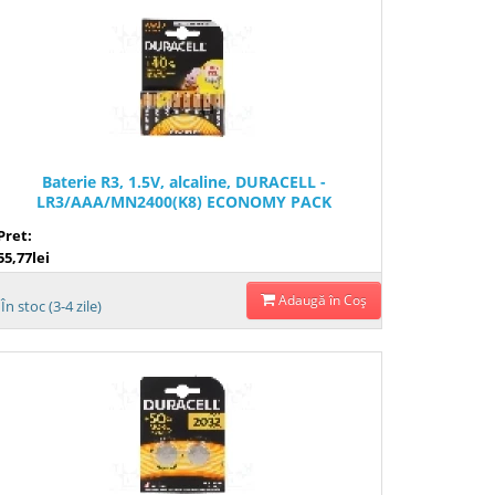
Baterie R3, 1.5V, alcaline, DURACELL -
LR3/AAA/MN2400(K8) ECONOMY PACK
Pret:
55,77lei
Adaugă în Coş
În stoc (3-4 zile)