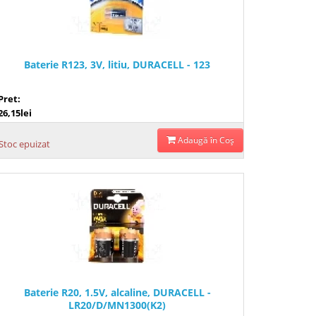
Baterie R123, 3V, litiu, DURACELL - 123
Pret:
26,15lei
Adaugă în Coş
Stoc epuizat
Baterie R20, 1.5V, alcaline, DURACELL -
LR20/D/MN1300(K2)