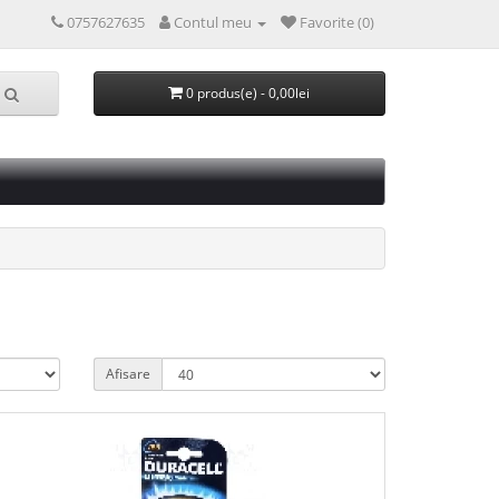
0757627635
Contul meu
Favorite (0)
0 produs(e) - 0,00lei
Afisare