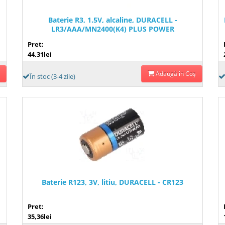
Baterie R3, 1.5V, alcaline, DURACELL -
LR3/AAA/MN2400(K4) PLUS POWER
Pret:
44,31lei
Adaugă în Coş
În stoc (3-4 zile)
Baterie R123, 3V, litiu, DURACELL - CR123
Pret:
35,36lei