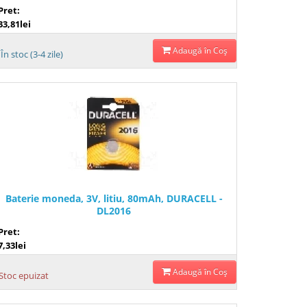
Pret:
33,81lei
Adaugă în Coş
În stoc (3-4 zile)
Baterie moneda, 3V, litiu, 80mAh, DURACELL -
DL2016
Pret:
7,33lei
Adaugă în Coş
Stoc epuizat