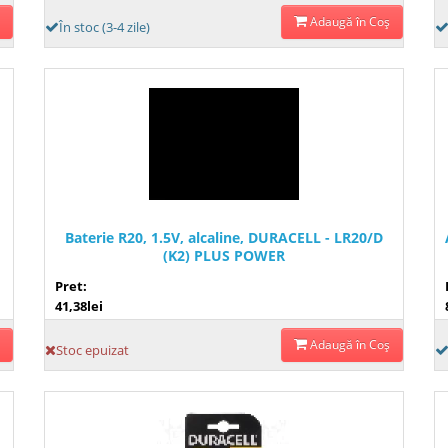
Adaugă în Coş
În stoc (3-4 zile)
Baterie R20, 1.5V, alcaline, DURACELL - LR20/D
(K2) PLUS POWER
Pret:
41,38lei
Adaugă în Coş
Stoc epuizat