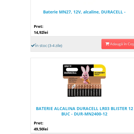
Baterie MN27, 12V, alcaline, DURACELL -
Pret:
14,92lei
Adaugă în Coş
În stoc (3-4 zile)
BATERIE ALCALINA DURACELL LR03 BLISTER 12
BUC - DUR-MN2400-12
Pret:
49,50lei