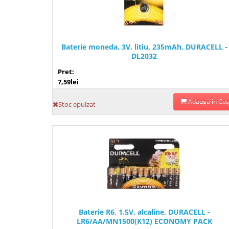
Baterie moneda, 3V, litiu, 235mAh, DURACELL -
DL2032
Pret:
7,59lei
Adaugă în Coş
Stoc epuizat
Baterie R6, 1.5V, alcaline, DURACELL -
LR6/AA/MN1500(K12) ECONOMY PACK