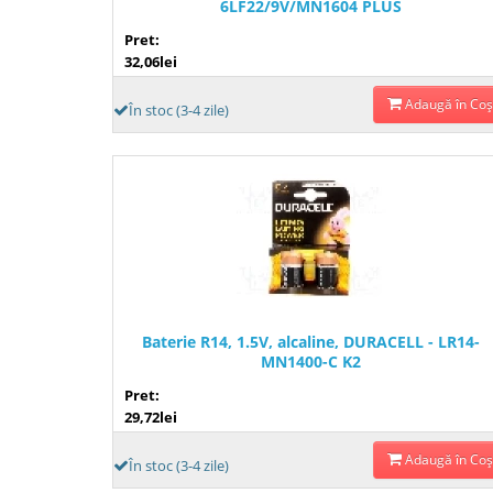
6LF22/9V/MN1604 PLUS
Pret:
32,06lei
Adaugă în Coş
În stoc (3-4 zile)
Baterie R14, 1.5V, alcaline, DURACELL - LR14-
MN1400-C K2
Pret:
29,72lei
Adaugă în Coş
În stoc (3-4 zile)