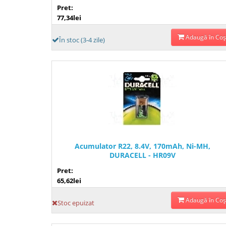
Pret:
77,34lei
Adaugă în Coş
În stoc (3-4 zile)
Acumulator R22, 8.4V, 170mAh, Ni-MH,
DURACELL - HR09V
Pret:
65,62lei
Adaugă în Coş
Stoc epuizat