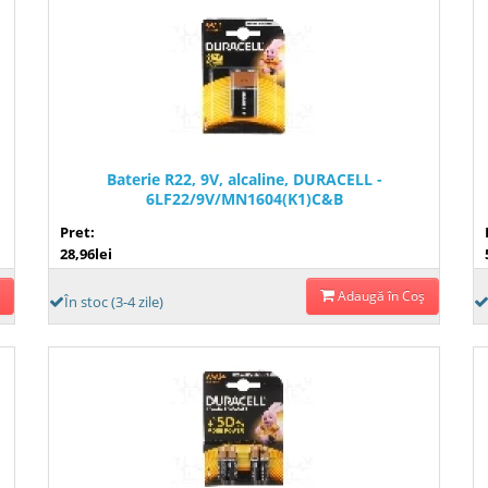
Baterie R22, 9V, alcaline, DURACELL -
6LF22/9V/MN1604(K1)C&B
Pret:
28,96lei
Adaugă în Coş
În stoc (3-4 zile)