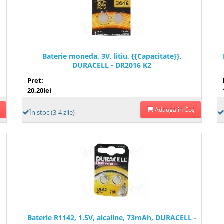
Baterie moneda, 3V, litiu, {{Capacitate}},
DURACELL - DR2016 K2
Pret:
20,20lei
Adaugă în Coş
În stoc (3-4 zile)
Baterie R1142, 1.5V, alcaline, 73mAh, DURACELL -