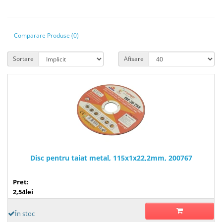
Comparare Produse (0)
Sortare
Afisare
Disc pentru taiat metal, 115x1x22,2mm, 200767
Pret:
2,54lei
În stoc