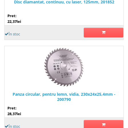
Disc diamantat, continuu, cu laser, 125mm, 201852
Pret:
22,37lei
În stoc
Panza circular, pentru lemn, vidia, 230x24x25,4mm -
200790
Pret:
28,37lei
În stoc