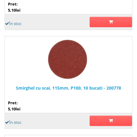
Pret:
5,10lei
În stoc
Smirghel cu scai, 115mm, P100, 10 bucati - 200778
Pret:
5,10lei
În stoc