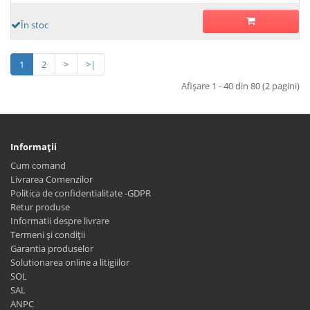
În stoc
1
2
>
>|
Afişare 1 - 40 din 80 (2 pagini)
Informaţii
Cum comand
Livrarea Comenzilor
Politica de confidentialitate -GDPR
Retur produse
Informatii despre livrare
Termeni și condiții
Garantia produselor
Solutionarea online a litigiilor
SOL
SAL
ANPC