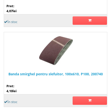
Pret:
4,07lei
În stoc
Banda smirghel pentru slefuitor, 100x610, P100, 200740
Pret:
4,10lei
În stoc