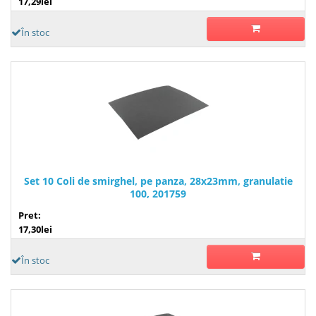
17,29lei
În stoc
Set 10 Coli de smirghel, pe panza, 28x23mm, granulatie
100, 201759
Pret:
17,30lei
În stoc