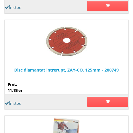
În stoc
Disc diamantat intrerupt, ZAY-CO, 125mm - 200749
Pret:
11,18lei
În stoc