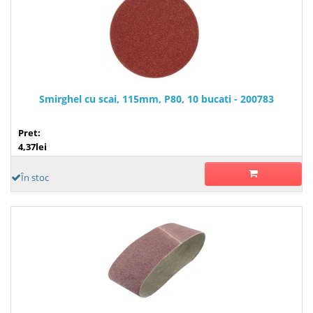
Smirghel cu scai, 115mm, P80, 10 bucati - 200783
Pret:
4,37lei
În stoc