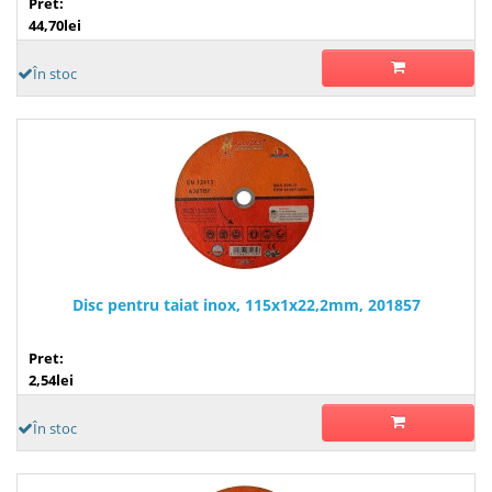
Pret:
44,70lei
În stoc
Disc pentru taiat inox, 115x1x22,2mm, 201857
Pret:
2,54lei
În stoc