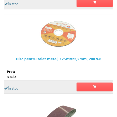
În stoc
Disc pentru taiat metal, 125x1x22,2mm, 200768
Pret:
3,60lei
În stoc