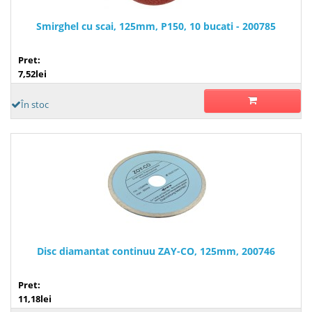
Smirghel cu scai, 125mm, P150, 10 bucati - 200785
Pret:
7,52lei
În stoc
Disc diamantat continuu ZAY-CO, 125mm, 200746
Pret:
11,18lei