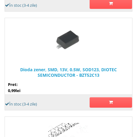
În stoc (3-4 zile)
Dioda zener, SMD, 13V, 0.5W, SOD123, DIOTEC
SEMICONDUCTOR - BZT52C13
Pret:
0,99lei
În stoc (3-4 zile)