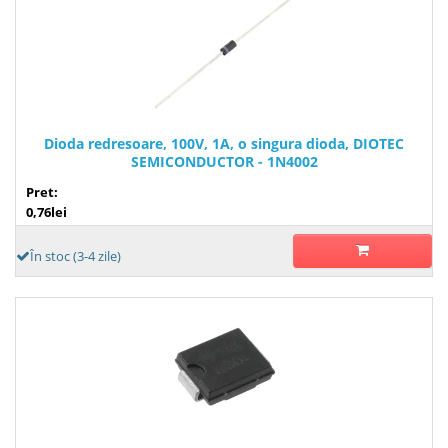
Dioda redresoare, 100V, 1A, o singura dioda, DIOTEC
SEMICONDUCTOR - 1N4002
Pret:
0,76lei
În stoc (3-4 zile)