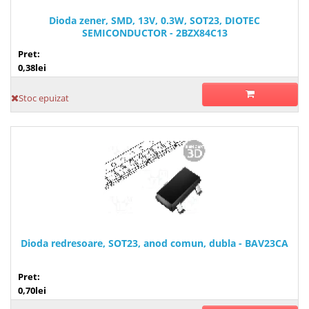
Dioda zener, SMD, 13V, 0.3W, SOT23, DIOTEC
SEMICONDUCTOR - 2BZX84C13
Pret:
0,38lei
Stoc epuizat
Dioda redresoare, SOT23, anod comun, dubla - BAV23CA
Pret:
0,70lei