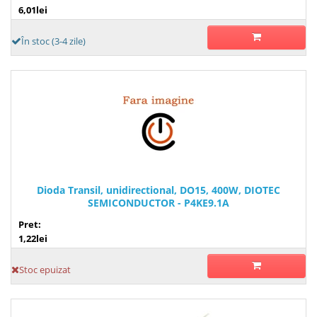
6,01lei
În stoc (3-4 zile)
Dioda Transil, unidirectional, DO15, 400W, DIOTEC
SEMICONDUCTOR - P4KE9.1A
Pret:
1,22lei
Stoc epuizat