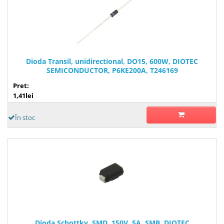
Dioda Transil, unidirectional, DO15, 600W, DIOTEC
SEMICONDUCTOR, P6KE200A, T246169
Pret:
1,41lei
În stoc
Dioda Schottky, SMD, 150V, 5A, SMB, DIOTEC