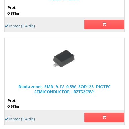
Pret:
0,38lei
În stoc (3-4 zile)
Dioda zener, SMD, 9.1V, 0.5W, SOD123, DIOTEC
SEMICONDUCTOR - BZT52C9V1
Pret:
0,58lei
În stoc (3-4 zile)