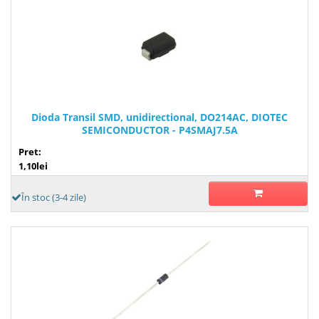
Dioda Transil SMD, unidirectional, DO214AC, DIOTEC
SEMICONDUCTOR - P4SMAJ7.5A
Pret:
1,10lei
În stoc (3-4 zile)