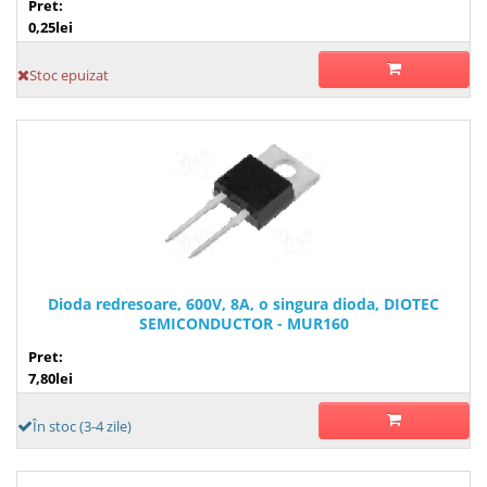
Pret:
0,25lei
Stoc epuizat
Dioda redresoare, 600V, 8A, o singura dioda, DIOTEC
SEMICONDUCTOR - MUR160
Pret:
7,80lei
În stoc (3-4 zile)