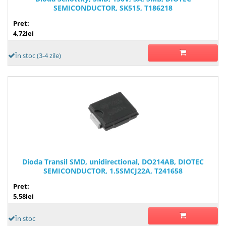
SEMICONDUCTOR, SK515, T186218
Pret:
4,72lei
În stoc (3-4 zile)
Dioda Transil SMD, unidirectional, DO214AB, DIOTEC
SEMICONDUCTOR, 1.5SMCJ22A, T241658
Pret:
5,58lei
În stoc