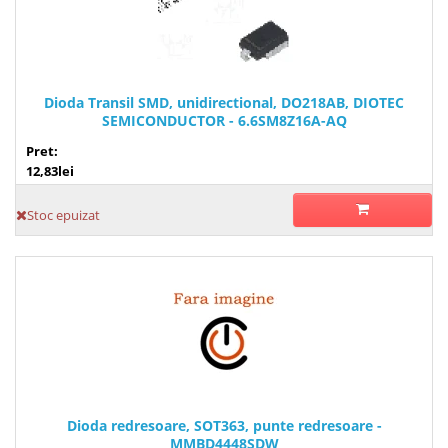
Dioda Transil SMD, unidirectional, DO218AB, DIOTEC
SEMICONDUCTOR - 6.6SM8Z16A-AQ
Pret:
12,83lei
Stoc epuizat
Dioda redresoare, SOT363, punte redresoare -
MMBD4448SDW