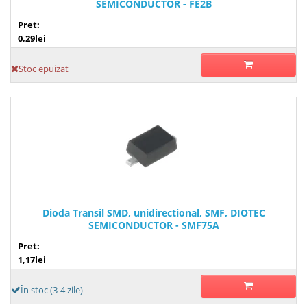
SEMICONDUCTOR - FE2B
Pret:
0,29lei
Stoc epuizat
Dioda Transil SMD, unidirectional, SMF, DIOTEC
SEMICONDUCTOR - SMF75A
Pret:
1,17lei
În stoc (3-4 zile)