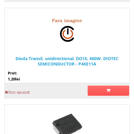
Dioda Transil, unidirectional, DO15, 400W, DIOTEC
SEMICONDUCTOR - P4KE11A
Pret:
1,20lei
Stoc epuizat