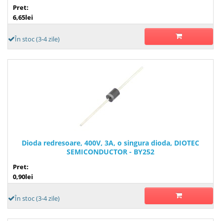
Pret:
6,65lei
În stoc (3-4 zile)
Dioda redresoare, 400V, 3A, o singura dioda, DIOTEC
SEMICONDUCTOR - BY252
Pret:
0,90lei
În stoc (3-4 zile)