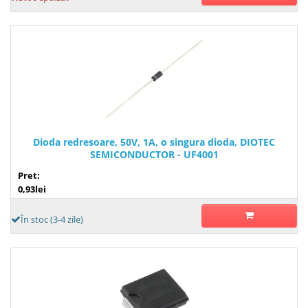
Dioda redresoare, 50V, 1A, o singura dioda, DIOTEC
SEMICONDUCTOR - UF4001
Pret:
0,93lei
În stoc (3-4 zile)