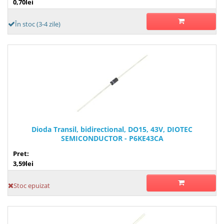
0,70lei
În stoc (3-4 zile)
Dioda Transil, bidirectional, DO15, 43V, DIOTEC
SEMICONDUCTOR - P6KE43CA
Pret:
3,59lei
Stoc epuizat