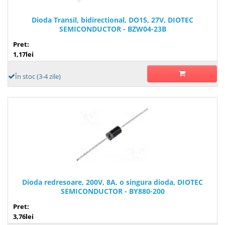
Dioda Transil, bidirectional, DO15, 27V, DIOTEC
SEMICONDUCTOR - BZW04-23B
Pret:
1,17lei
În stoc (3-4 zile)
Dioda redresoare, 200V, 8A, o singura dioda, DIOTEC
SEMICONDUCTOR - BY880-200
Pret:
3,76lei