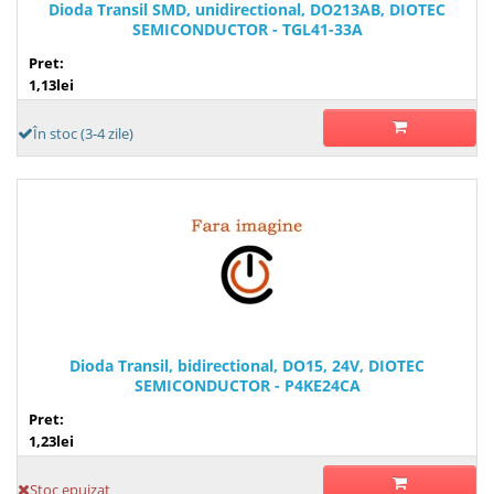
Dioda Transil SMD, unidirectional, DO213AB, DIOTEC
SEMICONDUCTOR - TGL41-33A
Pret:
1,13lei
În stoc (3-4 zile)
Dioda Transil, bidirectional, DO15, 24V, DIOTEC
SEMICONDUCTOR - P4KE24CA
Pret:
1,23lei
Stoc epuizat