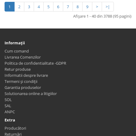
1
2
3
4
5
6
7
8
9
>
>|
Afişare 1 - 40 din 3788 (95 pagini)
Informaţii
Cum comand
Livrarea Comenzilor
Politica de confidentialitate -GDPR
Retur produse
Informatii despre livrare
Termeni și condiții
Garantia produselor
Solutionarea online a litigiilor
SOL
SAL
ANPC
Extra
Producători
Returnări