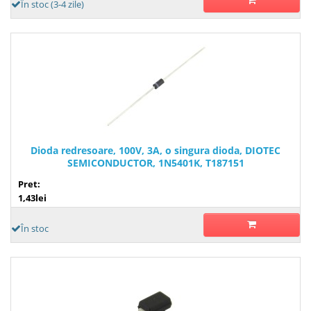
În stoc (3-4 zile)
Dioda redresoare, 100V, 3A, o singura dioda, DIOTEC
SEMICONDUCTOR, 1N5401K, T187151
Pret:
1,43lei
În stoc