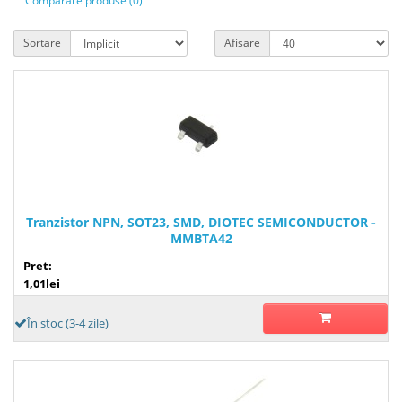
Comparare produse (0)
Sortare
Afisare
Tranzistor NPN, SOT23, SMD, DIOTEC SEMICONDUCTOR -
MMBTA42
Pret:
1,01lei
În stoc (3-4 zile)