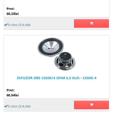
Pret:
60,23lei
În stoc (3-4 zile)
DIFUZOR DBS C6505/4 OHM 6.5 inch - C6505-4
Pret:
60,54lei
În stoc (3-4 zile)