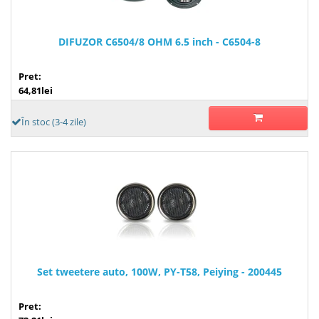
DIFUZOR C6504/8 OHM 6.5 inch - C6504-8
Pret:
64,81lei
În stoc (3-4 zile)
Set tweetere auto, 100W, PY-T58, Peiying - 200445
Pret: