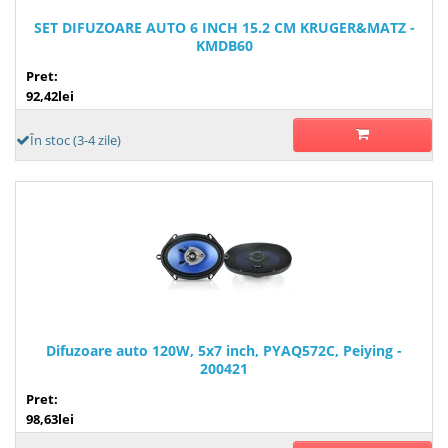
SET DIFUZOARE AUTO 6 INCH 15.2 CM KRUGER&MATZ -
KMDB60
Pret:
92,42lei
În stoc (3-4 zile)
Difuzoare auto 120W, 5x7 inch, PYAQ572C, Peiying -
200421
Pret:
98,63lei