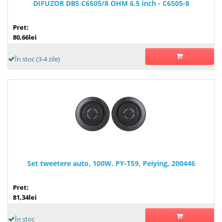
DIFUZOR DBS C6505/8 OHM 6.5 inch - C6505-8
Pret:
80,66lei
În stoc (3-4 zile)
Set tweetere auto, 100W, PY-T59, Peiying, 200446
Pret:
81,34lei
În stoc