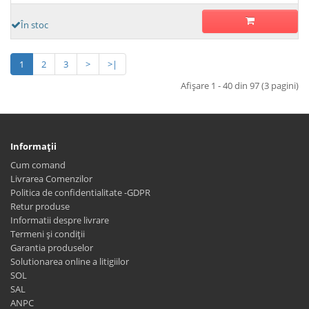
În stoc
1
2
3
>
>|
Afişare 1 - 40 din 97 (3 pagini)
Informaţii
Cum comand
Livrarea Comenzilor
Politica de confidentialitate -GDPR
Retur produse
Informatii despre livrare
Termeni și condiții
Garantia produselor
Solutionarea online a litigiilor
SOL
SAL
ANPC