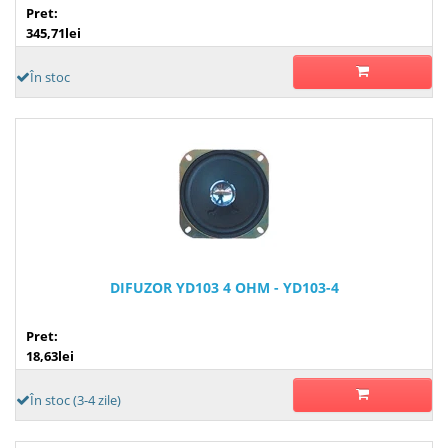
Pret:
345,71lei
În stoc
DIFUZOR YD103 4 OHM - YD103-4
Pret:
18,63lei
În stoc (3-4 zile)