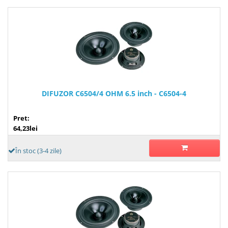
DIFUZOR C6504/4 OHM 6.5 inch - C6504-4
Pret:
64,23lei
În stoc (3-4 zile)