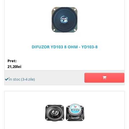
DIFUZOR YD103 8 OHM - YD103-8
Pret:
21,20lei
În stoc (3-4 zile)