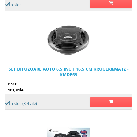
În stoc
SET DIFUZOARE AUTO 6.5 INCH 16.5 CM KRUGER&MATZ -
KMDB65
Pret:
101,81lei
În stoc (3-4 zile)