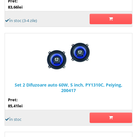
Pret:
83,66lei
În stoc (3-4 zile)
Set 2 Difuzoare auto 60W, 5 inch, PY1310C, Peiying,
200417
Pret:
85,41lei
În stoc