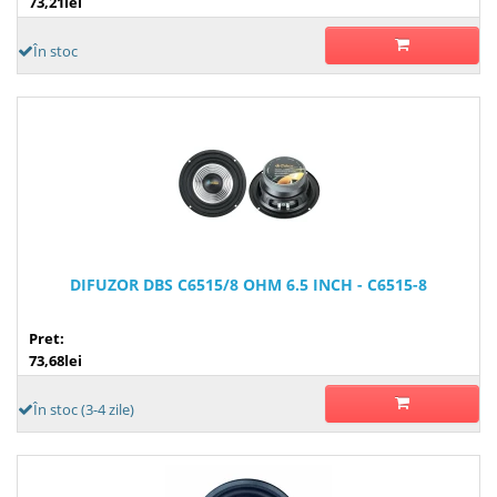
73,21lei
În stoc
DIFUZOR DBS C6515/8 OHM 6.5 INCH - C6515-8
Pret:
73,68lei
În stoc (3-4 zile)