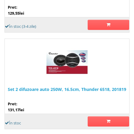
Pret:
129,55lei
În stoc (3-4 zile)
Set 2 difuzoare auto 250W, 16.5cm, Thunder 6518, 201819
Pret:
131,17lei
În stoc