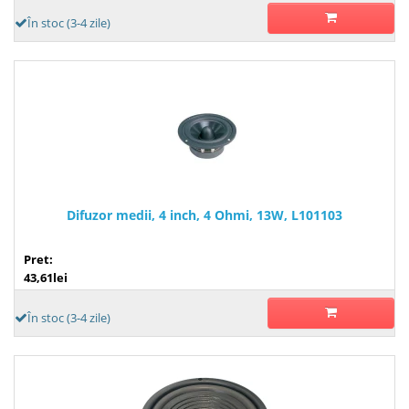
În stoc (3-4 zile)
Difuzor medii, 4 inch, 4 Ohmi, 13W, L101103
Pret:
43,61lei
În stoc (3-4 zile)