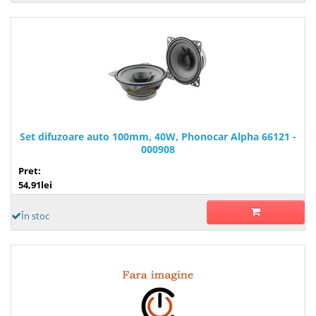
Set difuzoare auto 100mm, 40W, Phonocar Alpha 66121 -
000908
Pret:
54,91lei
În stoc