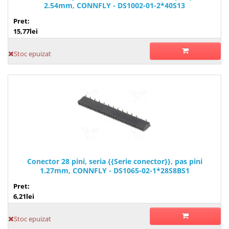
2.54mm, CONNFLY - DS1002-01-2*40S13
Pret:
15,77lei
Stoc epuizat
Conector 28 pini, seria {{Serie conector}}, pas pini
1.27mm, CONNFLY - DS1065-02-1*28S8BS1
Pret:
6,21lei
Stoc epuizat