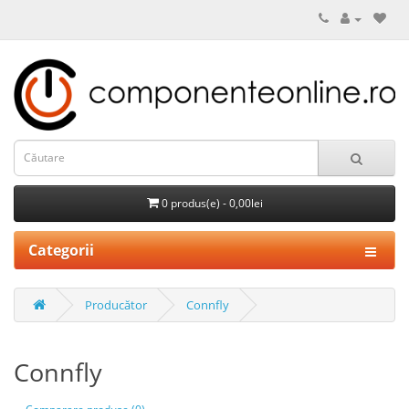
0 produs(e) - 0,00lei
Categorii
Producător
Connfly
Connfly