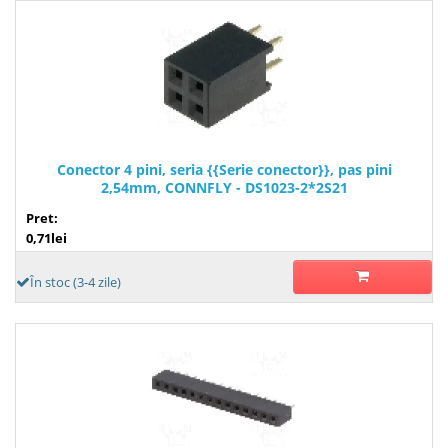
Conector 4 pini, seria {{Serie conector}}, pas pini
2,54mm, CONNFLY - DS1023-2*2S21
Pret:
0,71lei
În stoc (3-4 zile)