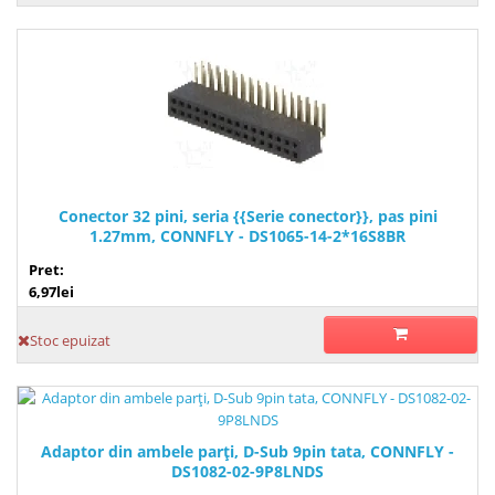
Conector 32 pini, seria {{Serie conector}}, pas pini
1.27mm, CONNFLY - DS1065-14-2*16S8BR
Pret:
6,97lei
Stoc epuizat
Adaptor din ambele parţi, D-Sub 9pin tata, CONNFLY -
DS1082-02-9P8LNDS