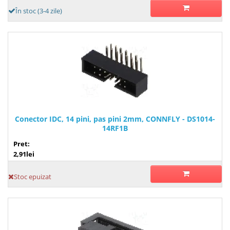
În stoc (3-4 zile)
Conector IDC, 14 pini, pas pini 2mm, CONNFLY - DS1014-
14RF1B
Pret:
2,91lei
Stoc epuizat