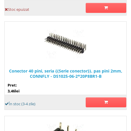
Stoc epuizat
Conector 40 pini, seria {{Serie conector}}, pas pini 2mm,
CONNFLY - DS1025-06-2*20P8BR1-B
Pret:
3,46lei
În stoc (3-4 zile)