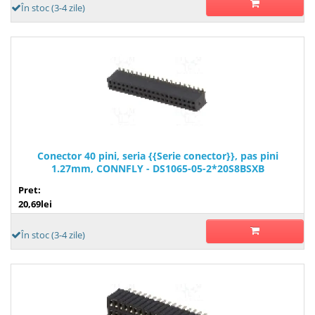
În stoc (3-4 zile)
Conector 40 pini, seria {{Serie conector}}, pas pini
1.27mm, CONNFLY - DS1065-05-2*20S8BSXB
Pret:
20,69lei
În stoc (3-4 zile)