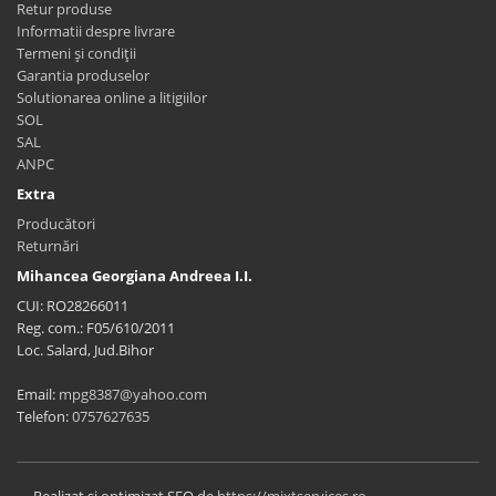
Retur produse
Informatii despre livrare
Termeni și condiții
Garantia produselor
Solutionarea online a litigiilor
SOL
SAL
ANPC
Extra
Producători
Returnări
Mihancea Georgiana Andreea I.I.
CUI: RO28266011
Reg. com.: F05/610/2011
Loc. Salard, Jud.Bihor
Email:
mpg8387@yahoo.com
Telefon:
0757627635
Realizat si optimizat SEO de
https://mixtservices.ro