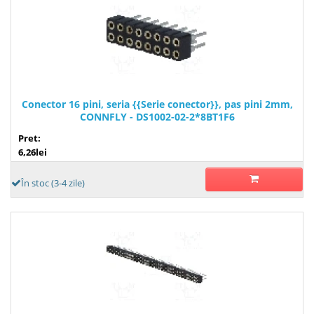
Conector 16 pini, seria {{Serie conector}}, pas pini 2mm,
CONNFLY - DS1002-02-2*8BT1F6
Pret:
6,26lei
În stoc (3-4 zile)