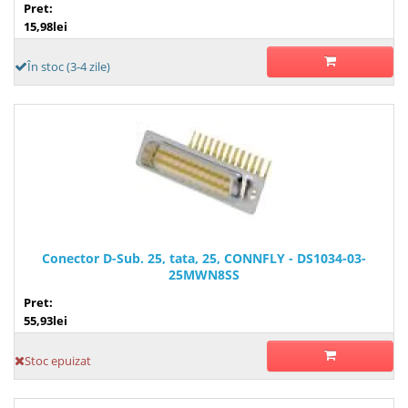
Pret:
15,98lei
În stoc (3-4 zile)
Conector D-Sub. 25, tata, 25, CONNFLY - DS1034-03-
25MWN8SS
Pret:
55,93lei
Stoc epuizat