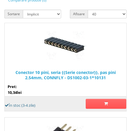
Comparare produse (0)
Sortare
Afisare
Conector 10 pini, seria {{Serie conector}}, pas pini
2.54mm, CONNFLY - DS1002-03-1*10131
Pret:
10,34lei
În stoc (3-4 zile)