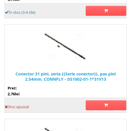
În stoc (3-4 zile)
Conector 31 pini, seria {{Serie conector}}, pas pini
2.54mm, CONNFLY - DS1002-01-1*31V13
Pret:
2,76lei
Stoc epuizat