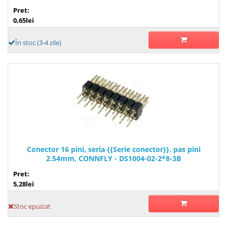
Pret:
0,65lei
În stoc (3-4 zile)
Conector 16 pini, seria {{Serie conector}}, pas pini
2.54mm, CONNFLY - DS1004-02-2*8-3B
Pret:
5,28lei
Stoc epuizat