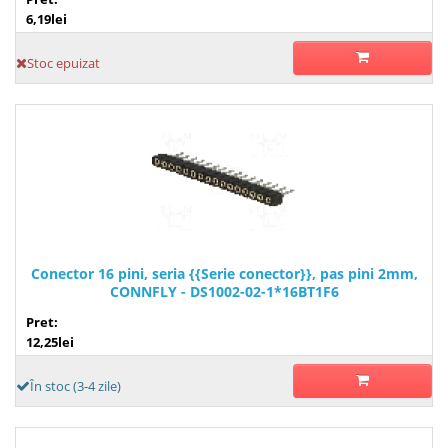
6,19lei
Stoc epuizat
Conector 16 pini, seria {{Serie conector}}, pas pini 2mm,
CONNFLY - DS1002-02-1*16BT1F6
Pret:
12,25lei
În stoc (3-4 zile)