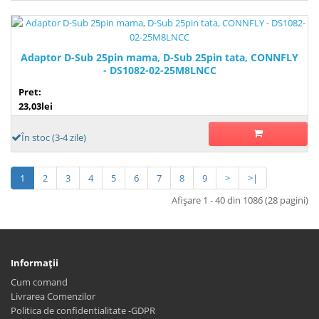
Adaptor D-Sub 25pin mama, D-Sub 25pin tata, CONNFLY
- DS1082-02-25M8LNCC
Pret:
23,03lei
În stoc (3-4 zile)
1
2
3
4
5
6
7
8
9
>
>|
Afişare 1 - 40 din 1086 (28 pagini)
Informaţii
Cum comand
Livrarea Comenzilor
Politica de confidentialitate -GDPR