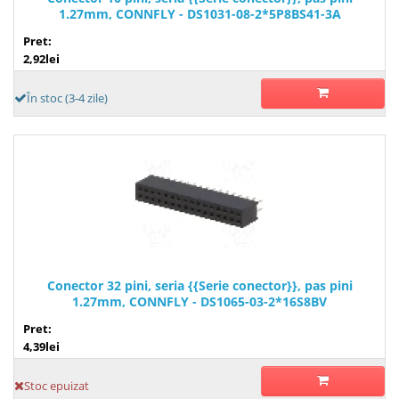
1.27mm, CONNFLY - DS1031-08-2*5P8BS41-3A
Pret:
2,92lei
În stoc (3-4 zile)
Conector 32 pini, seria {{Serie conector}}, pas pini
1.27mm, CONNFLY - DS1065-03-2*16S8BV
Pret:
4,39lei
Stoc epuizat