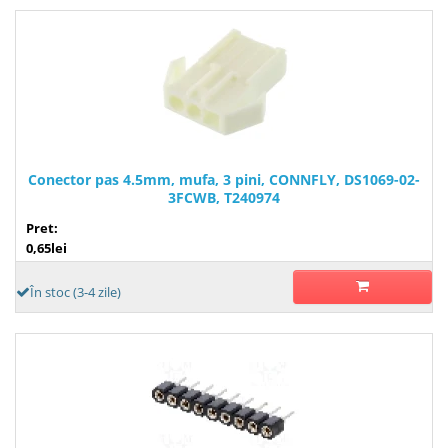
Conector pas 4.5mm, mufa, 3 pini, CONNFLY, DS1069-02-
3FCWB, T240974
Pret:
0,65lei
În stoc (3-4 zile)