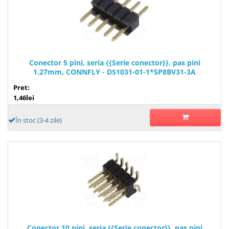
Conector 5 pini, seria {{Serie conector}}, pas pini
1.27mm, CONNFLY - DS1031-01-1*5P8BV31-3A
Pret:
1,46lei
În stoc (3-4 zile)
Conector 10 pini, seria {{Serie conector}}, pas pini