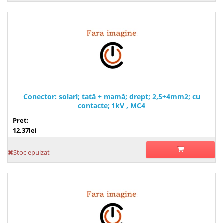
Conector: solari; tată + mamă; drept; 2,5÷4mm2; cu
contacte; 1kV , MC4
Pret:
12,37lei
Stoc epuizat