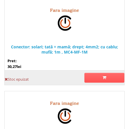
Conector: solari; tată + mamă; drept; 4mm2; cu cablu;
mufă; 1m , MC4-MF-1M
Pret:
30,27lei
Stoc epuizat