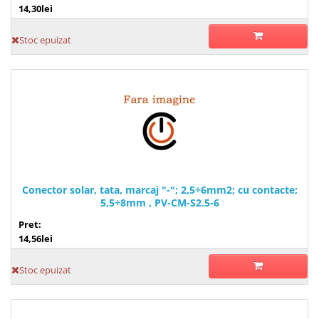
14,30lei
Stoc epuizat
Conector solar, tata, marcaj "-"; 2,5÷6mm2; cu contacte;
5,5÷8mm , PV-CM-S2.5-6
Pret:
14,56lei
Stoc epuizat