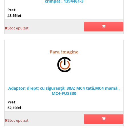
crimpat , 1394461-3
Pret:
48,55lei
Stoc epuizat
Adaptor; drept; cu siguranţă; 30A; MC4 tată,MC4 mamă ,
MC4-FUSE30
Pret:
52,10lei
Stoc epuizat