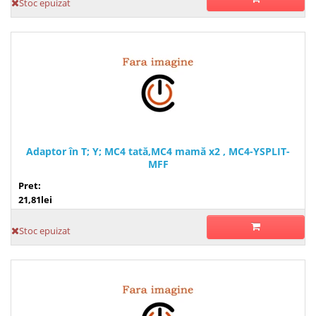
Stoc epuizat
Adaptor în T; Y; MC4 tată,MC4 mamă x2 , MC4-YSPLIT-
MFF
Pret:
21,81lei
Stoc epuizat