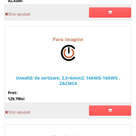
92,43lei
Stoc epuizat
Unealtă: de sertizare; 2,5÷6mm2; 14AWG-10AWG ,
ZACMC4
Pret:
129,79lei
Stoc epuizat