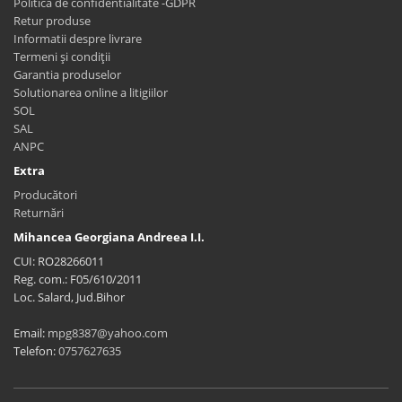
Politica de confidentialitate -GDPR
Retur produse
Informatii despre livrare
Termeni și condiții
Garantia produselor
Solutionarea online a litigiilor
SOL
SAL
ANPC
Extra
Producători
Returnări
Mihancea Georgiana Andreea I.I.
CUI: RO28266011
Reg. com.: F05/610/2011
Loc. Salard, Jud.Bihor
Email:
mpg8387@yahoo.com
Telefon:
0757627635