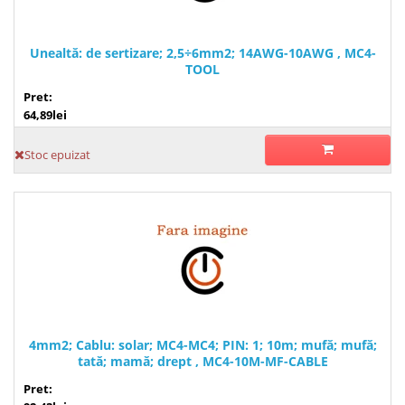
Unealtă: de sertizare; 2,5÷6mm2; 14AWG-10AWG , MC4-
TOOL
Pret:
64,89lei
Stoc epuizat
4mm2; Cablu: solar; MC4-MC4; PIN: 1; 10m; mufă; mufă;
tată; mamă; drept , MC4-10M-MF-CABLE
Pret: