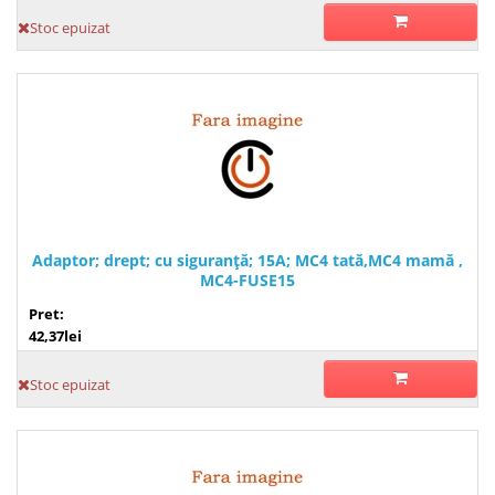
Stoc epuizat
Adaptor; drept; cu siguranţă; 15A; MC4 tată,MC4 mamă ,
MC4-FUSE15
Pret:
42,37lei
Stoc epuizat