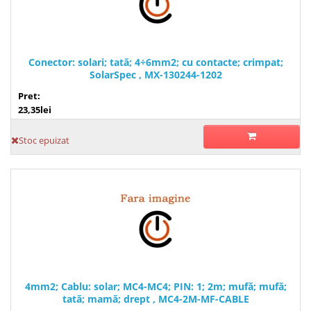
Conector: solari; tată; 4÷6mm2; cu contacte; crimpat;
SolarSpec , MX-130244-1202
Pret:
23,35lei
Stoc epuizat
4mm2; Cablu: solar; MC4-MC4; PIN: 1; 2m; mufă; mufă;
tată; mamă; drept , MC4-2M-MF-CABLE