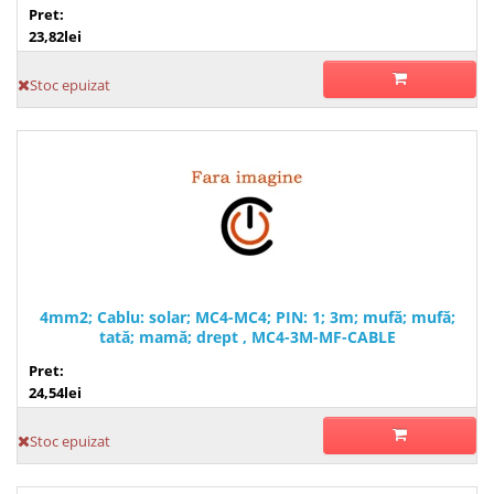
Pret:
23,82lei
Stoc epuizat
4mm2; Cablu: solar; MC4-MC4; PIN: 1; 3m; mufă; mufă;
tată; mamă; drept , MC4-3M-MF-CABLE
Pret:
24,54lei
Stoc epuizat