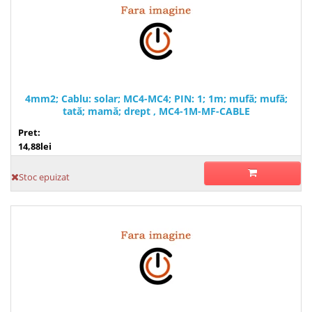
4mm2; Cablu: solar; MC4-MC4; PIN: 1; 1m; mufă; mufă;
tată; mamă; drept , MC4-1M-MF-CABLE
Pret:
14,88lei
Stoc epuizat