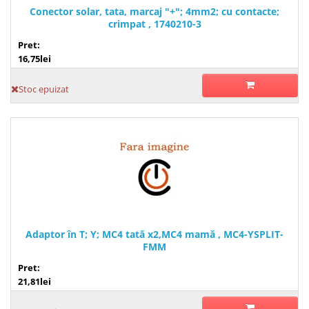
Conector solar, tata, marcaj "+"; 4mm2; cu contacte;
crimpat , 1740210-3
Pret:
16,75lei
Stoc epuizat
Adaptor în T; Y; MC4 tată x2,MC4 mamă , MC4-YSPLIT-
FMM
Pret:
21,81lei