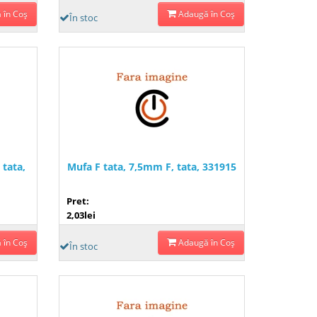
 în Coş
Adaugă în Coş
În stoc
 tata,
Mufa F tata, 7,5mm F, tata, 331915
Pret:
2,03lei
 în Coş
Adaugă în Coş
În stoc