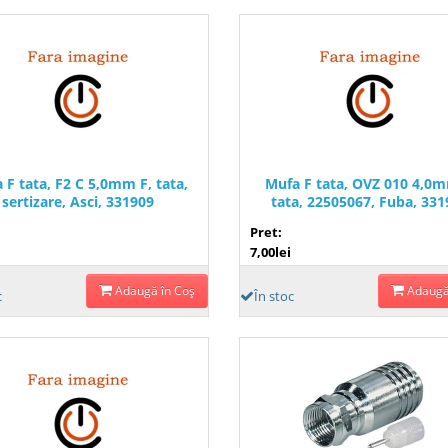
 F tata, F2 C 5,0mm F, tata,
Mufa F tata, OVZ 010 4,0m
sertizare, Asci, 331909
tata, 22505067, Fuba, 33
Pret:
7,00lei
Adaugă în Coş
Adaugă
c
În stoc