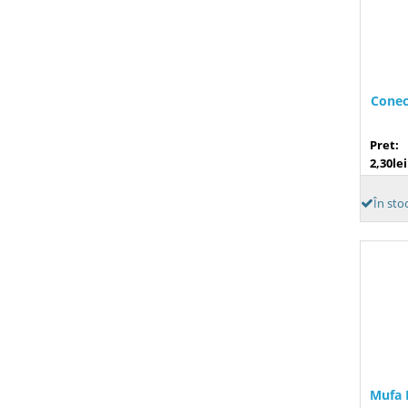
Conec
Pret:
2,30lei
În sto
Mufa 