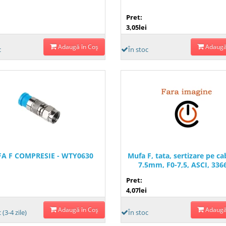
Pret:
3,05lei
Adaugă în Coş
Adaugă
c
În stoc
A F COMPRESIE - WTY0630
Mufa F, tata, sertizare pe ca
7.5mm, F0-7,5, ASCI, 336
Pret:
4,07lei
Adaugă în Coş
Adaugă
 (3-4 zile)
În stoc