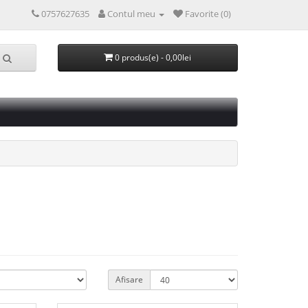
0757627635
Contul meu
Favorite (0)
0 produs(e) - 0,00lei
Afisare