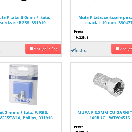
fa F tata, 5,0mm F, tata,
Mufa F tata, sertizare pe c
sertizare RG58, 331910
coaxial, 10 mm, 33047
Pret:
i
19,32lei
Adaugă în Coş
Adaugă
c
În stoc
et 2 mufe F tata, F, RG6,
MUFA F 6.8MM CU GARNI
2555W10, Philips, 331916
-100BUC - WTY0451S
Pret: