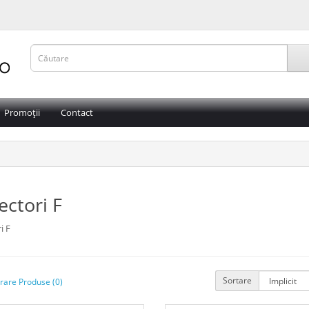
Promoții
Contact
ctori F
i F
Sortare
are Produse (0)