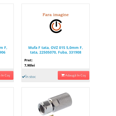
m F,
Mufa F tata, OVZ 015 5,0mm F,
1906
tata, 22505070, Fuba, 331908
Pret:
7,90lei
 în Coş
Adaugă în Coş
În stoc