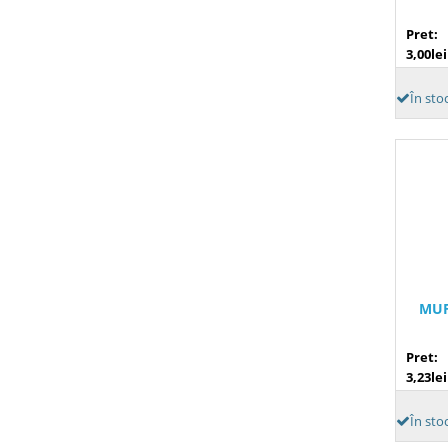
Pret:
3,00lei
În sto
MUF
Pret:
3,23lei
În stoc