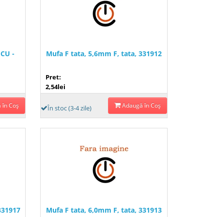
CU -
Mufa F tata, 5,6mm F, tata, 331912
Pret:
2,54lei
 în Coş
Adaugă în Coş
În stoc (3-4 zile)
331917
Mufa F tata, 6,0mm F, tata, 331913