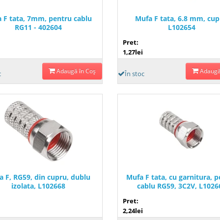
 F tata, 7mm, pentru cablu
Mufa F tata, 6.8 mm, cup
RG11 - 402604
L102654
Pret:
1,27lei
Adaugă în Coş
Adaugă
c
În stoc
a F, RG59, din cupru, dublu
Mufa F tata, cu garnitura, 
izolata, L102668
cablu RG59, 3C2V, L1026
Pret:
2,24lei