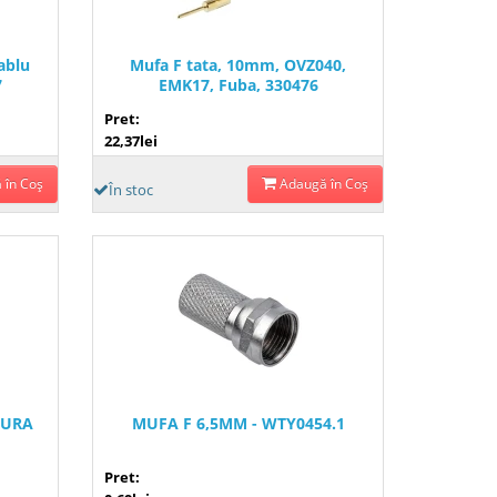
ablu
Mufa F tata, 10mm, OVZ040,
7
EMK17, Fuba, 330476
Pret:
22,37lei
 în Coş
Adaugă în Coş
În stoc
TURA
MUFA F 6,5MM - WTY0454.1
Pret: