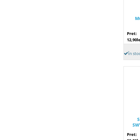
Mu
Pret:
12,90le
În sto
S
SWV
Pret: