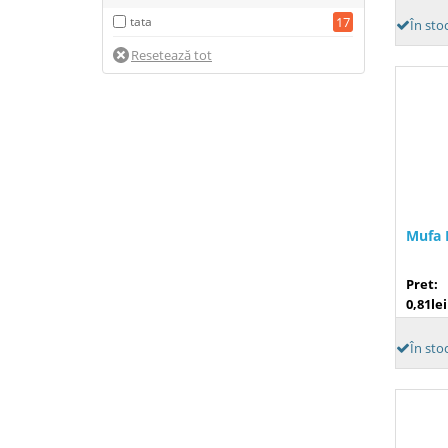
tata
17
În sto
Mufa 
Pret:
0,81lei
În sto