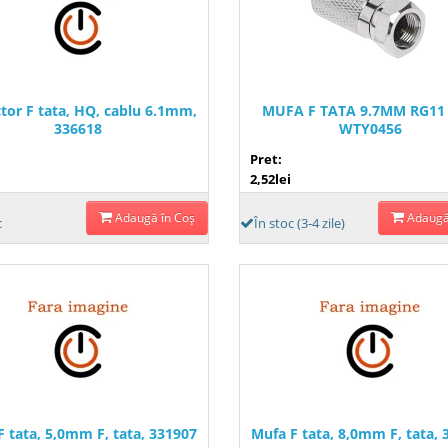
tor F tata, HQ, cablu 6.1mm,
MUFA F TATA 9.7MM RG11 
336618
WTY0456
Pret:
2,52lei
Adaugă în Coş
Adaugă
c
În stoc (3-4 zile)
F tata, 5,0mm F, tata, 331907
Mufa F tata, 8,0mm F, tata, 