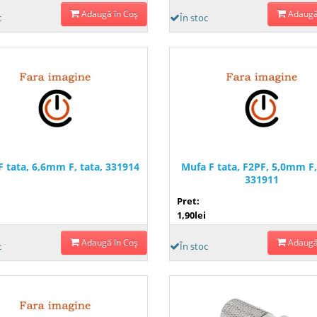
Adaugă în Coş
Adaugă
c
În stoc
F tata, 6,6mm F, tata, 331914
Mufa F tata, F2PF, 5,0mm F,
331911
Pret:
1,90lei
Adaugă în Coş
Adaugă
c
În stoc