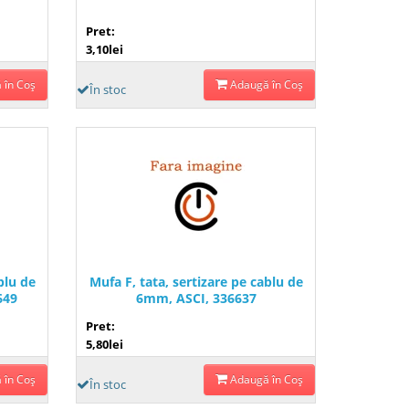
Pret:
3,10lei
 în Coş
Adaugă în Coş
În stoc
blu de
Mufa F, tata, sertizare pe cablu de
649
6mm, ASCI, 336637
Pret:
5,80lei
 în Coş
Adaugă în Coş
În stoc