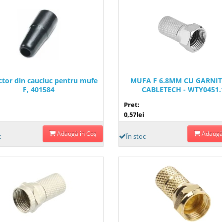
ctor din cauciuc pentru mufe
MUFA F 6.8MM CU GARNI
F, 401584
CABLETECH - WTY0451.
Pret:
0,57lei
Adaugă în Coş
Adaugă
c
În stoc