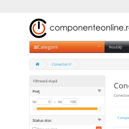
Categorii
Noutăți
Conectori F
Filtrează după
Cone
Preț
Conector
lei
–
lei
Compar
Status stoc