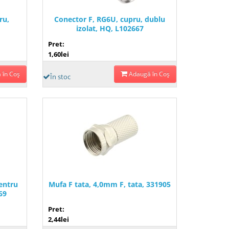
ru,
Conector F, RG6U, cupru, dublu
izolat, HQ, L102667
Pret:
1,60lei
 în Coş
Adaugă în Coş
În stoc
pentru
Mufa F tata, 4,0mm F, tata, 331905
69
Pret:
2,44lei