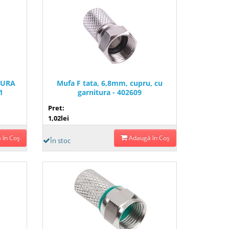
TURA
Mufa F tata, 6,8mm, cupru, cu
1
garnitura - 402609
Pret:
1,02lei
 în Coş
Adaugă în Coş
În stoc