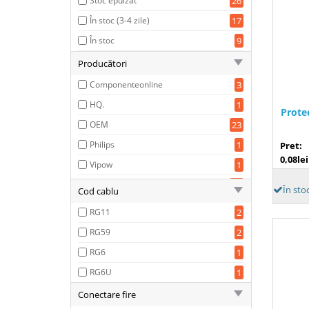
Stoc epuizat
26
În stoc (3-4 zile)
17
În stoc
9
Producători
Componenteonline
3
HQ.
1
Prote
OEM
23
Philips
1
Pret:
0,08lei
Vipow
1
OEM
23
În sto
Cod cablu
RG11
2
RG59
2
RG6
1
RG6U
1
Conectare fire