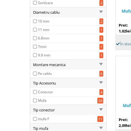
Sertizare
3
Mufa
Diametru cablu
10 mm
2
Pret:
11 mm
1
1,02lei
6.8mm
1
În sto
7mm
1
9.9 mm
1
Montare mecanica
Pe cablu
6
Tip Accesoriu
Conector
4
Mufa
26
Muf
Tip conector
mufa F
11
Pret:
2,09lei
Tip mufa