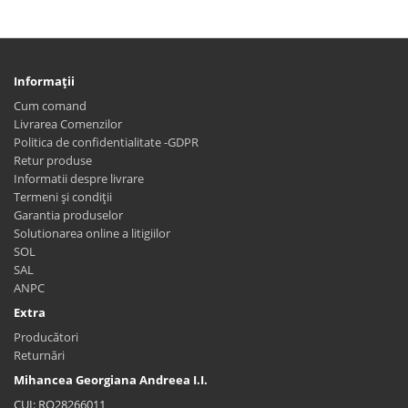
Informaţii
Cum comand
Livrarea Comenzilor
Politica de confidentialitate -GDPR
Retur produse
Informatii despre livrare
Termeni și condiții
Garantia produselor
Solutionarea online a litigiilor
SOL
SAL
ANPC
Extra
Producători
Returnări
Mihancea Georgiana Andreea I.I.
CUI: RO28266011