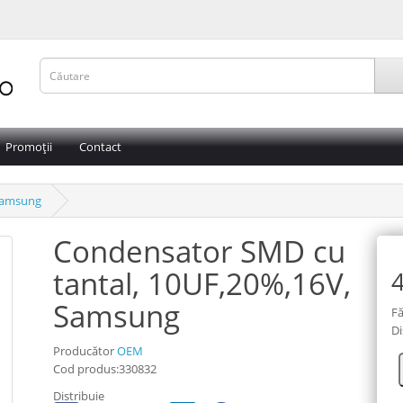
Promoții
Contact
 Samsung
Condensator SMD cu
tantal, 10UF,20%,16V,
4
Samsung
Fă
Di
Producător
OEM
Cod produs:330832
Distribuie