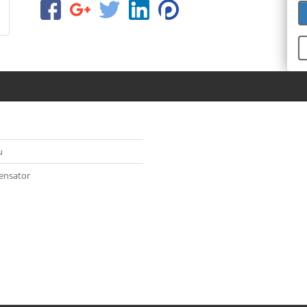
u
ensator