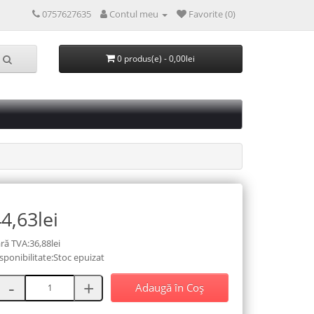
0757627635
Contul meu
Favorite (0)
0 produs(e) - 0,00lei
4,63lei
ră TVA:36,88lei
sponibilitate:Stoc epuizat
Adaugă în Coş