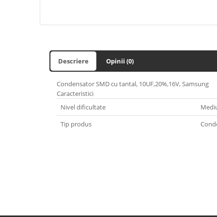
Descriere
Opinii (0)
Condensator SMD cu tantal, 10UF,20%,16V, Samsung
Caracteristici
Nivel dificultate
Medi
Tip produs
Cond