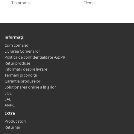
Tip produs
Clema
Informaţii
Cum comand
Livrarea Comenzilor
Politica de confidentialitate -GDPR
Retur produse
Informatii despre livrare
Termeni și condiții
Garantia produselor
Solutionarea online a litigiilor
SOL
SAL
ANPC
Extra
Producători
Returnări