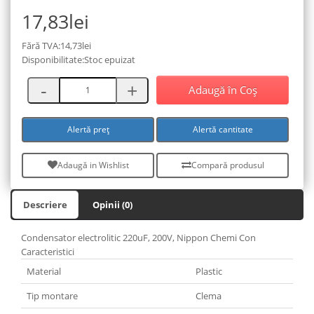
17,83lei
Fără TVA:14,73lei
Disponibilitate:Stoc epuizat
Adaugă în Coş
Alertă preț
Alertă cantitate
Adaugă in Wishlist
Compară produsul
Descriere
Opinii (0)
Condensator electrolitic 220uF, 200V, Nippon Chemi Con
Caracteristici
Material
Plastic
Tip montare
Clema