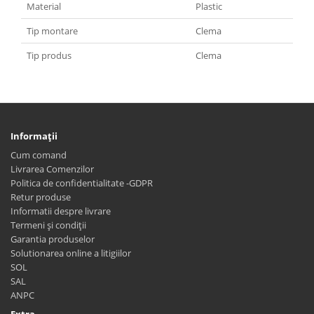
Material
Plastic
Tip montare
Clema
Tip produs
Clema
Informaţii
Cum comand
Livrarea Comenzilor
Politica de confidentialitate -GDPR
Retur produse
Informatii despre livrare
Termeni și condiții
Garantia produselor
Solutionarea online a litigiilor
SOL
SAL
ANPC
Extra